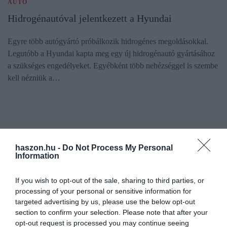
AUTÓ
Hidrogénautóval jelentkezett a Hyundai
Egyre több autógyártó próbálkozik hidrogénes megoldásokkal.
Legutóbb a Hyundai kapta meg egy új hidrogénautó gyártásához
a szükséges engedélyeket. Egyébként több nehézséggel is szembe
kell nézniük a…
haszon.hu -
Do Not Process My Personal
Information
If you wish to opt-out of the sale, sharing to third parties, or
processing of your personal or sensitive information for
targeted advertising by us, please use the below opt-out
section to confirm your selection. Please note that after your
opt-out request is processed you may continue seeing