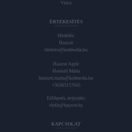
Vince
ÉRTÉKESÍTÉS
Hirdetés:
Haszon
hirdetes@kodmedia.hu
Haszon Agrár
Haraszti Márta
haraszti.marta@kodmedia.hu
+36305157045
Előfizetés, terjesztés:
elofiz@haszon.hu
KAPCSOLAT