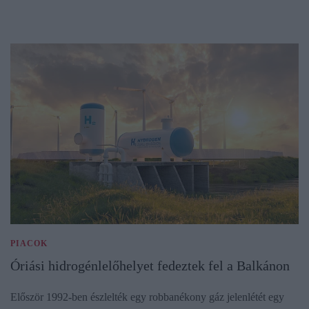
PIACOK
Óriási hidrogénlelőhelyet fedeztek fel a Balkánon
Először 1992-ben észlelték egy robbanékony gáz jelenlétét egy