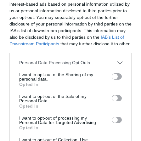
interest-based ads based on personal information utilized by
us or personal information disclosed to third parties prior to
your opt-out. You may separately opt-out of the further
disclosure of your personal information by third parties on the
IAB’s list of downstream participants. This information may
also be disclosed by us to third parties on the
IAB’s List of
Downstream Participants
that may further disclose it to other
third parties.
Please note that this website/app uses one or more Google
Personal Data Processing Opt Outs
services and may gather and store information including but
not limited to your visit or usage behaviour. You may click to
I want to opt-out of the Sharing of my
personal data.
grant or deny consent to Google and its third-party tags to
Opted In
use your data for below specified purposes in below Google
consent section.
I want to opt-out of the Sale of my
REZSI
Personal Data.
Opted In
Itt a megoldás? Tiszta energia a föld mélyéről
I want to opt-out of processing my
Két kutató egész véletlenül fedezett fel egy óriási földalatti
Personal Data for Targeted Advertising.
Opted In
hidrogén-lelőhelyet a kelet-franciaországi Lotaringiában
(Lorraine). Ha számításaik helyesek, ez a világ legnagyobb
I want to opt-out of Collection, Use,