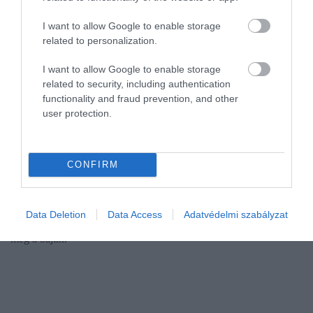
I want to allow Google to enable storage
related to personalization.
I want to allow Google to enable storage
related to security, including authentication
functionality and fraud prevention, and other
user protection.
AUTÓ
Sokan csalódtak a hidrogénautózásban, most
perelnek
CONFIRM
Hidrogénautó-tulajdonosok perlik a Toyotát. Elsősorban nem a
japán cégtől vásárolt autójukkal van problémájuk, hanem
Data Deletion
Data Access
Adatvédelmi szabályzat
összességében a hidrogénautózással. Főleg a tankolással gyűlt
meg a bajuk.