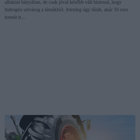
albániai bányában, de csak jóval később vált biztossá, hogy
hidrogén szivárog a tárnákból. Jelenleg úgy tűnik, akár 50 ezer
tonnát is…