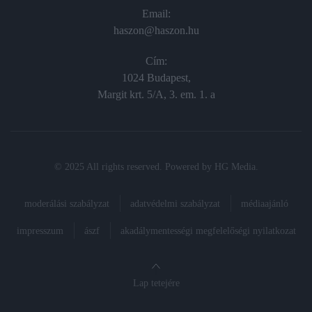
Email:
haszon@haszon.hu
Cím:
1024 Budapest,
Margit krt. 5/A, 3. em. 1. a
© 2025 All rights reserved. Powered by
HG Media
.
moderálási szabályzat
adatvédelmi szabályzat
médiaajánló
impresszum
ászf
akadálymentességi megfelelőségi nyilatkozat
Lap tetejére