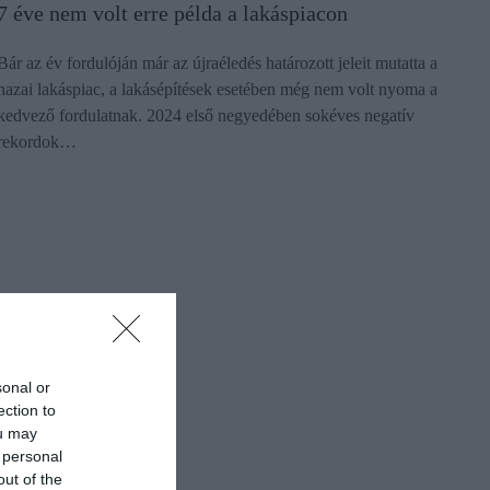
7 éve nem volt erre példa a lakáspiacon
Bár az év fordulóján már az újraéledés határozott jeleit mutatta a
hazai lakáspiac, a lakásépítések esetében még nem volt nyoma a
kedvező fordulatnak. 2024 első negyedében sokéves negatív
rekordok…
sonal or
ection to
ou may
 personal
out of the