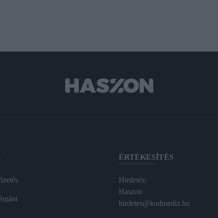
A
ÉRTÉKESÍTÉS
izetés
Hirdetés:
Haszon
émánt
hirdetes@kodmedia.hu