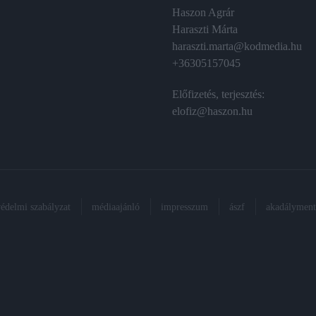
Haszon Agrár
Haraszti Márta
haraszti.marta@kodmedia.hu
+36305157045
Előfizetés, terjesztés:
elofiz@haszon.hu
védelmi szabályzat
médiaajánló
impresszum
ászf
akadálymente