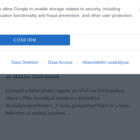
o allow Google to enable storage related to security, including
cation functionality and fraud prevention, and other user protection.
CONFIRM
DEVIZA
Data Deletion
Data Access
Adatvédelmi szabályzat
Olyan gyatrán áll a forint, hogy még örülhetünk is
az utazási tilalomnak
Gyengült a forint péntek reggelre az előző esti árfolyamához
képest a főbb devizákkal szemben a nemzetközi
devizakereskedelemben. A forint gyengüléssel fejezi be a hetet,
miközben az euróval szemben…