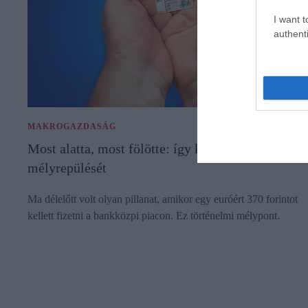
I want t
authenti
MAKROGAZDASÁG
Most alatta, most fölötte: így követheted a forint
mélyrepülését
Ma délelőtt volt olyan pillanat, amikor egy euróért 370 forintot
kellett fizetni a bankközpi piacon. Ez történelmi mélypont.