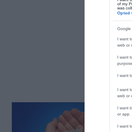
of my P
was col
Opted 
Google 
I want t
web or d
I want t
purpose
I want 
I want t
web or d
I want t
or app.
I want t