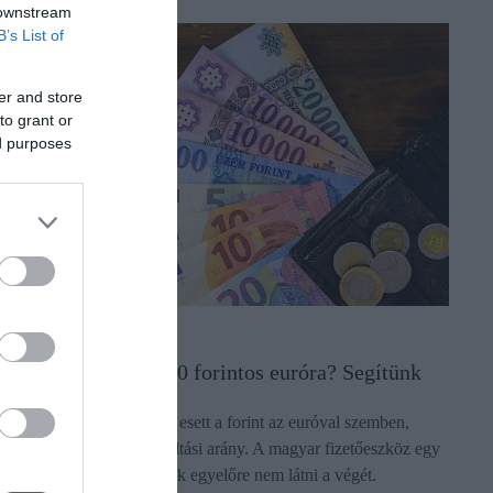
 downstream
B’s List of
er and store
to grant or
ed purposes
MAKROGAZDASÁG
Emlékszel még a 250 forintos euróra? Segítünk
Új, történelmi mélypontra esett a forint az euróval szemben,
kedden 1:372 volt az átváltási arány. A magyar fizetőeszköz egy
ideje tartó mélyrepülésének egyelőre nem látni a végét.