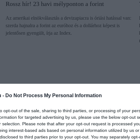
Rossz hír! 23 havi mélyponton a forint
Az amerikai elnökválasztás a devizapiacra is óriási hatással van:
szerda hajnalra a forint az euróhoz és a dollárhoz képest is
jelentősen gyengült, írja az Index.
u -
Do Not Process My Personal Information
to opt-out of the sale, sharing to third parties, or processing of your per
formation for targeted advertising by us, please use the below opt-out s
r selection. Please note that after your opt-out request is processed y
eing interest-based ads based on personal information utilized by us or
disclosed to third parties prior to your opt-out. You may separately opt-