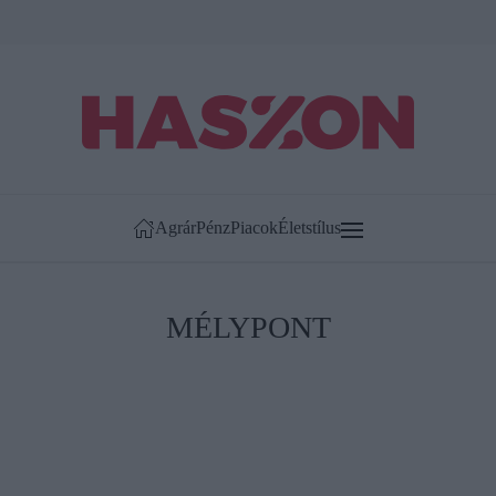
Agrár
Pénz
Piacok
Életstílus
MÉLYPONT