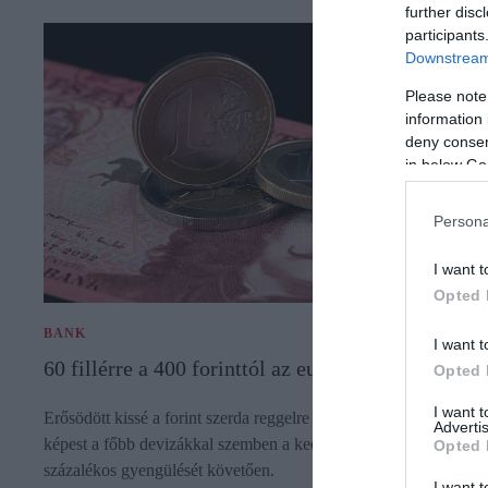
further disc
participants
Downstream 
Please note
information 
deny consent
in below Go
Persona
I want t
Opted 
BANK
I want t
60 fillérre a 400 forinttól az euró
Opted 
I want 
Erősödött kissé a forint szerda reggelre az előző esti jegyzéséhez
Advertis
képest a főbb devizákkal szemben a keddi, közel másfél
Opted 
százalékos gyengülését követően.
I want t