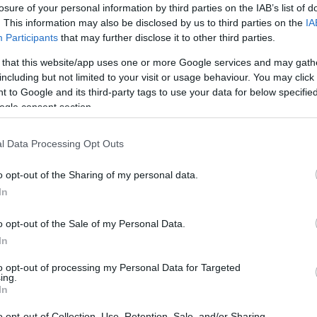
losure of your personal information by third parties on the IAB’s list of
. This information may also be disclosed by us to third parties on the
IA
Participants
that may further disclose it to other third parties.
 that this website/app uses one or more Google services and may gath
including but not limited to your visit or usage behaviour. You may click 
 to Google and its third-party tags to use your data for below specifi
ogle consent section.
l Data Processing Opt Outs
o opt-out of the Sharing of my personal data.
In
INGATLAN
o opt-out of the Sale of my Personal Data.
Éves mélyponton a hazai lakáspiaci forgalom
In
to opt-out of processing my Personal Data for Targeted
Az év eddigi leggyengébb hónapját zárta az ingatlanpiac
ing.
októberben: a Duna House saját adatain alapuló becslése szerint
In
8326 ingatlan adásvétel történt, ami az előző hónaphoz képest 9
o opt-out of Collection, Use, Retention, Sale, and/or Sharing