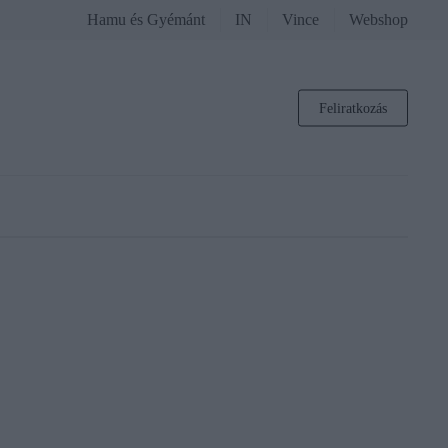
Hamu és Gyémánt
IN
Vince
Webshop
Feliratkozás