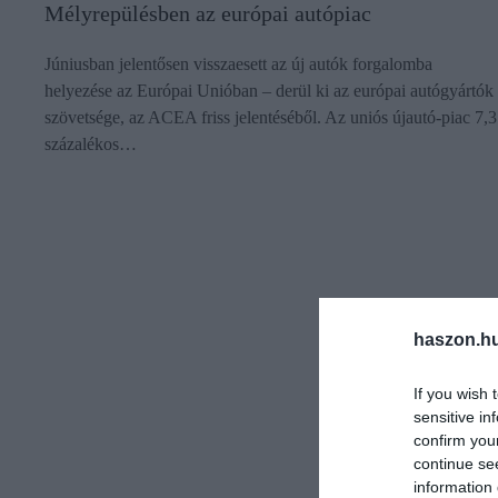
Mélyrepülésben az európai autópiac
Júniusban jelentősen visszaesett az új autók forgalomba
helyezése az Európai Unióban – derül ki az európai autógyártók
szövetsége, az ACEA friss jelentéséből. Az uniós újautó-piac 7,3
százalékos…
haszon.h
If you wish 
sensitive in
confirm you
continue se
information 