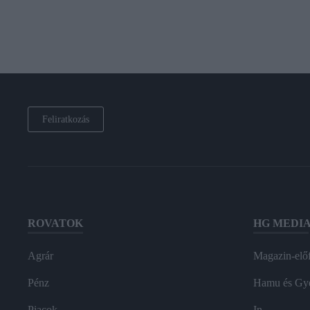
Feliratkozás
ROVATOK
HG MEDI
Agrár
Magazin-előf
Pénz
Hamu és Gy
Piacok
In