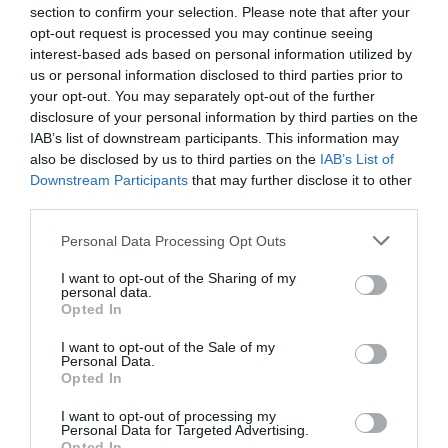
section to confirm your selection. Please note that after your
opt-out request is processed you may continue seeing
Egy óvatlan darázsirtás következménye hatalmas bírság, sőt akár
interest-based ads based on personal information utilized by
börtönbüntetés is lehet. Melyek a védett darazsak és mit tegyünk,
us or personal information disclosed to third parties prior to
ha körülöttünk repkednek, vagy támadnak?
your opt-out. You may separately opt-out of the further
disclosure of your personal information by third parties on the
IAB’s list of downstream participants. This information may
also be disclosed by us to third parties on the
IAB’s List of
Downstream Participants
that may further disclose it to other
third parties.
Please note that this website/app uses one or more Google
Personal Data Processing Opt Outs
services and may gather and store information including but
not limited to your visit or usage behaviour. You may click to
I want to opt-out of the Sharing of my
personal data.
grant or deny consent to Google and its third-party tags to
Opted In
use your data for below specified purposes in below Google
consent section.
I want to opt-out of the Sale of my
Personal Data.
Opted In
I want to opt-out of processing my
Personal Data for Targeted Advertising.
Opted In