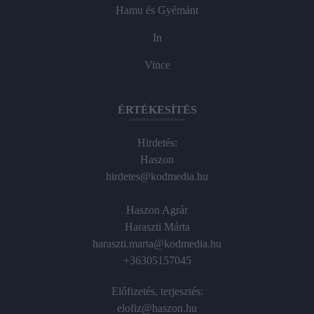
Hamu és Gyémánt
In
Vince
ÉRTÉKESÍTÉS
Hirdetés:
Haszon
hirdetes@kodmedia.hu
Haszon Agrár
Haraszti Márta
haraszti.marta@kodmedia.hu
+36305157045
Előfizetés, terjesztés:
elofiz@haszon.hu