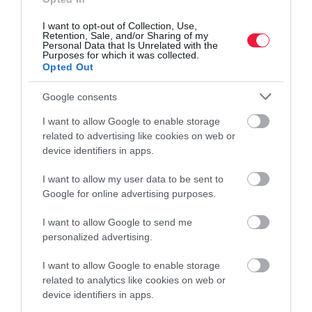
I want to opt-out of Collection, Use,
Retention, Sale, and/or Sharing of my
Personal Data that Is Unrelated with the
Purposes for which it was collected.
Opted Out
Google consents
I want to allow Google to enable storage
related to advertising like cookies on web or
device identifiers in apps.
KÖRNYEZETVÉDELEM
I want to allow my user data to be sent to
Bizonyos esetekben vadászható lett több védett
Google for online advertising purposes.
hazai vadállat
I want to allow Google to send me
personalized advertising.
Több védett magyarországi vadállat vadászatát is lehetővé tette a
napokban az Agrárminisztérium. Bizonyos esetekben kilőhető
I want to allow Google to enable storage
például a hattyú, a hód vagy a kárókatona is.
related to analytics like cookies on web or
device identifiers in apps.