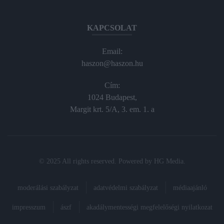
KAPCSOLAT
Email:
haszon@haszon.hu
Cím:
1024 Budapest,
Margit krt. 5/A, 3. em. 1. a
© 2025 All rights reserved. Powered by
HG Media
.
moderálási szabályzat
adatvédelmi szabályzat
médiaajánló
impresszum
ászf
akadálymentességi megfelelőségi nyilatkozat