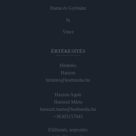
Hamu és Gyémánt
In
Vince
ÉRTÉKESÍTÉS
Hirdetés:
Haszon
hirdetes@kodmedia.hu
Haszon Agrár
Haraszti Márta
haraszti.marta@kodmedia.hu
+36305157045
Előfizetés, terjesztés: