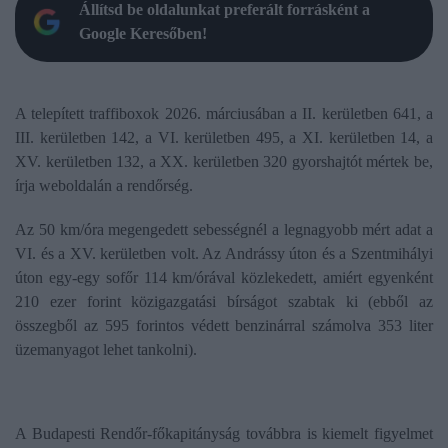
Állítsd be oldalunkat preferált forrásként a
Google Keresőben!
A telepített traffiboxok 2026. márciusában a II. kerületben 641, a
III. kerületben 142, a VI. kerületben 495, a XI. kerületben 14, a
XV. kerületben 132, a XX. kerületben 320 gyorshajtót mértek be,
írja weboldalán a rendőrség.
Az 50 km/óra megengedett sebességnél a legnagyobb mért adat a
VI. és a XV. kerületben volt. Az Andrássy úton és a Szentmihályi
úton egy-egy sofőr 114 km/órával közlekedett, amiért egyenként
210 ezer forint közigazgatási bírságot szabtak ki (ebből az
összegből az 595 forintos védett benzinárral számolva 353 liter
üzemanyagot lehet tankolni).
A Budapesti Rendőr-főkapitányság továbbra is kiemelt figyelmet