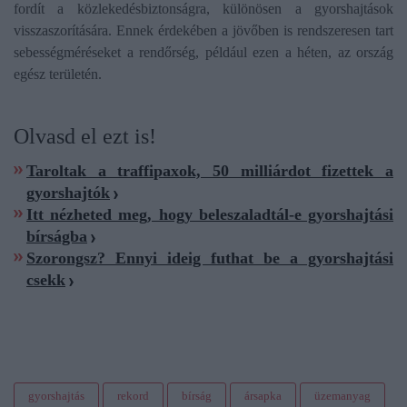
fordít a közlekedésbiztonságra, különösen a gyorshajtások
visszaszorítására. Ennek érdekében a jövőben is rendszeresen tart
sebességméréseket a rendőrség, például ezen a héten, az ország
egész területén.
Olvasd el ezt is!
Taroltak a traffipaxok, 50 milliárdot fizettek a
gyorshajtók
Itt nézheted meg, hogy beleszaladtál-e gyorshajtási
bírságba
Szorongsz? Ennyi ideig futhat be a gyorshajtási
csekk
gyorshajtás
rekord
bírság
ársapka
üzemanyag