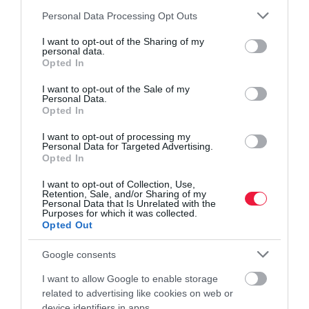
Please note that this website/app uses one or more Google
Personal Data Processing Opt Outs
services and may gather and store information including but
not limited to your visit or usage behaviour. You may click to
I want to opt-out of the Sharing of my
personal data.
grant or deny consent to Google and its third-party tags to
Opted In
use your data for below specified purposes in below Google
consent section.
I want to opt-out of the Sale of my
Personal Data.
Opted In
I want to opt-out of processing my
Personal Data for Targeted Advertising.
AUTÓ
Opted In
Tesla-BYD párharc: ez a 10 legjobban fogyó új e-
I want to opt-out of Collection, Use,
autó Magyarországon
Retention, Sale, and/or Sharing of my
Personal Data that Is Unrelated with the
Purposes for which it was collected.
2026 első hét hónapjában 36 százalékkal, 8414-re nőtt az újonnan
Opted Out
értékesített villanyautók száma, részesedésük pedig 9,7
százalék. Ha csak a júliust nézzük, akkor 917 új e-autó talált
Google consents
gazdára, ami 7…
I want to allow Google to enable storage
related to advertising like cookies on web or
device identifiers in apps.