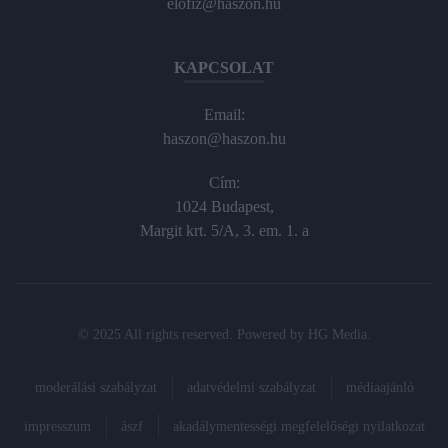
elofiz@haszon.hu
KAPCSOLAT
Email:
haszon@haszon.hu
Cím:
1024 Budapest,
Margit krt. 5/A, 3. em. 1. a
© 2025 All rights reserved. Powered by
HG Media
.
moderálási szabályzat
adatvédelmi szabályzat
médiaajánló
impresszum
ászf
akadálymentességi megfelelőségi nyilatkozat