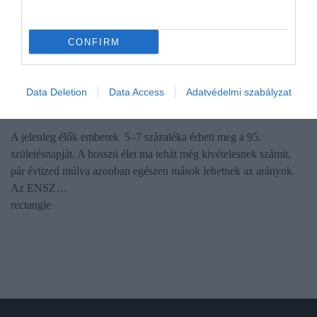
CONFIRM
TÁRSADALOM
Ezekben az országokban 2100-ra 95 évre nőhet a
Data Deletion
Data Access
Adatvédelmi szabályzat
várható élettartam
A jelenleg élők emberek 5–7 százaléka érheti meg a 95.
születésnapját. A hosszú élet ma tehát még kivételesnek számít,
pár évtized múlva azonban egészen mások lehetnek az arányok.
Az ENSZ…
rectangle