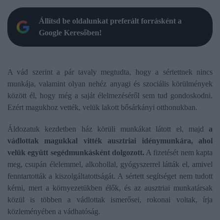
Állítsd be oldalunkat preferált forrásként a
Google Keresőben!
A vád szerint a pár tavaly megtudta, hogy a sértettnek nincs
munkája, valamint olyan nehéz anyagi és szociális körülmények
között él, hogy még a saját élelmezéséről sem tud gondoskodni.
Ezért magukhoz vették, velük lakott bősárkányi otthonukban.
Áldozatuk kezdetben ház körüli munkákat látott el, majd
a
vádlottak magukkal vitték ausztriai idénymunkára, ahol
velük együtt segédmunkásként dolgozott.
A fizetését nem kapta
meg, csupán élelemmel, alkohollal, gyógyszerrel látták el, amivel
fenntartották a kiszolgáltatottságát. A sértett segítséget nem tudott
kérni, mert a környezetükben élők, és az ausztriai munkatársak
közül is többen a vádlottak ismerősei, rokonai voltak, írja
közleményében a vádhatóság.