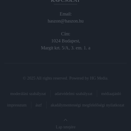
KAPCSOLAT
Email:
haszon@haszon.hu
Cím:
1024 Budapest,
Margit krt. 5/A, 3. em. 1. a
© 2025 All rights reserved. Powered by
HG Media
.
moderálási szabályzat
adatvédelmi szabályzat
médiaajánló
impresszum
ászf
akadálymentességi megfelelőségi nyilatkozat
Lap tetejére