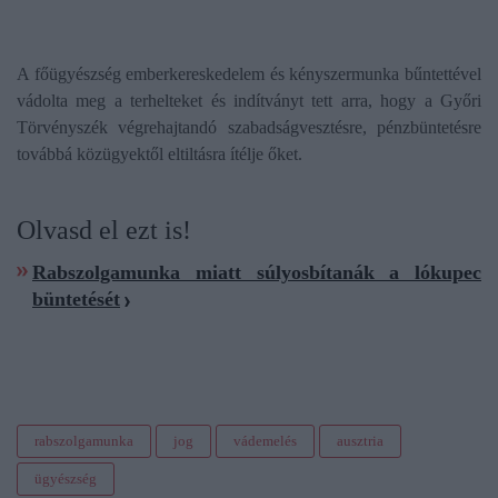
A főügyészség emberkereskedelem és kényszermunka bűntettével
vádolta meg a terhelteket és indítványt tett arra, hogy a Győri
Törvényszék végrehajtandó szabadságvesztésre, pénzbüntetésre
továbbá közügyektől eltiltásra ítélje őket.
Olvasd el ezt is!
Rabszolgamunka miatt súlyosbítanák a lókupec
büntetését
rabszolgamunka
jog
vádemelés
ausztria
ügyészség