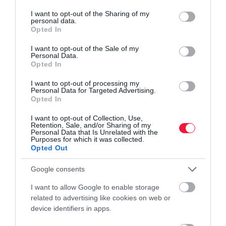
services and may gather and store information including but
not limited to your visit or usage behaviour. You may click to
I want to opt-out of the Sharing of my
personal data.
grant or deny consent to Google and its third-party tags to
Opted In
use your data for below specified purposes in below Google
consent section.
I want to opt-out of the Sale of my
Personal Data.
Opted In
I want to opt-out of processing my
INGATLAN
Personal Data for Targeted Advertising.
Opted In
Erre futja 40 millióból a hazai lakáspiacon
I want to opt-out of Collection, Use,
Retention, Sale, and/or Sharing of my
Ha a KSH által közzétett nettó kereseteket nézzük, jelenleg
Personal Data that Is Unrelated with the
nagyjából 75 hónapot, vagyis több mint 6 évet dolgozik napi 8
Purposes for which it was collected.
Opted Out
órában az átlagmagyar 40 millió forintért. Budapesten ebből az
összegből…
Google consents
I want to allow Google to enable storage
related to advertising like cookies on web or
device identifiers in apps.