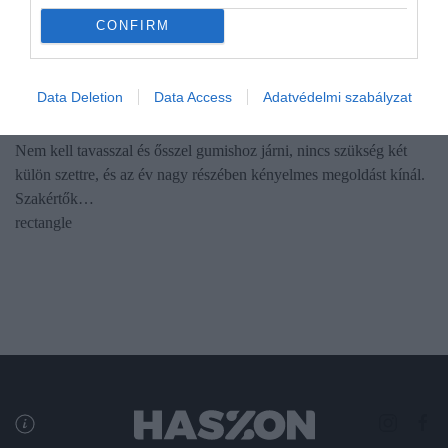
AUTÓ
CONFIRM
Ennyi négyévszakos gumi kapott nagyon jó vagy jó
minősítést az ADAC-teszten
Data Deletion
Data Access
Adatvédelmi szabályzat
A négyévszakos gumi sok sofőr számára csábító kompromisszum.
Nem kell tavasszal és ősszel gumishoz járni, nincs szükség két
külön szettre, és az év nagy részében kényelmes megoldást kínál.
Szakértők…
rectangle