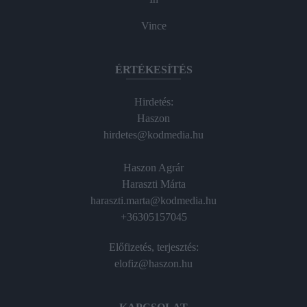
Vince
ÉRTÉKESÍTÉS
Hirdetés:
Haszon
hirdetes@kodmedia.hu
Haszon Agrár
Haraszti Márta
haraszti.marta@kodmedia.hu
+36305157045
Előfizetés, terjesztés:
elofiz@haszon.hu