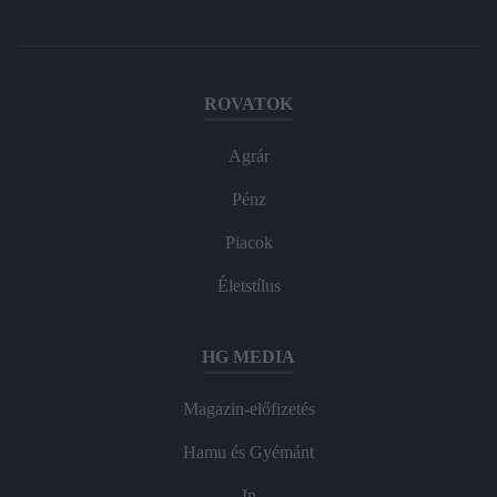
ROVATOK
Agrár
Pénz
Piacok
Életstílus
HG MEDIA
Magazin-előfizetés
Hamu és Gyémánt
In