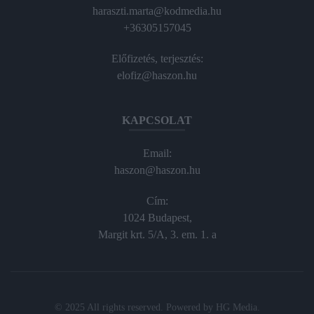
haraszti.marta@kodmedia.hu
+36305157045
Előfizetés, terjesztés:
elofiz@haszon.hu
KAPCSOLAT
Email:
haszon@haszon.hu
Cím:
1024 Budapest,
Margit krt. 5/A, 3. em. 1. a
© 2025 All rights reserved. Powered by
HG Media
.