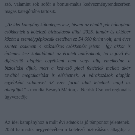
szó, valamint sok sofőr a bonus-malus kedvezményrendszerben
magas kategóriába tartozik.
„Az idei kampány különleges lesz, hiszen az elmúlt pár hónapban
csökkentek a kötelező biztosítások díjai, 2025. január és október
között a személygépkocsik esetében ez 54 600 forint volt, ami éves
szinten csaknem 4 százalékos csökkenést jelent. Így akkor is
érdemes lesz kalkulálniuk az érintett autósoknak, ha a jövő évi
díjértesítő alapján egyébként nem vagy alig emelkedne a
biztosítási díjuk, mert a kedvező piaci feltételek mellett akár
további megtakarítást is elérhetnek. A várakozások alapján
egyébként valamivel 33 ezer forint alatt lehetnek majd az
átlagdíjak”
- mondta Besnyő Márton, a Netrisk Csoport regionális
ügyvezetője.
Az idei kampányhoz a múlt évi adatok is jó támpontot jelentenek.
2024 harmadik negyedévében a kötelező biztosítások átlagdíja a