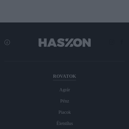
ROVATOK
Agrár
Pénz
Piacok
Életstílus