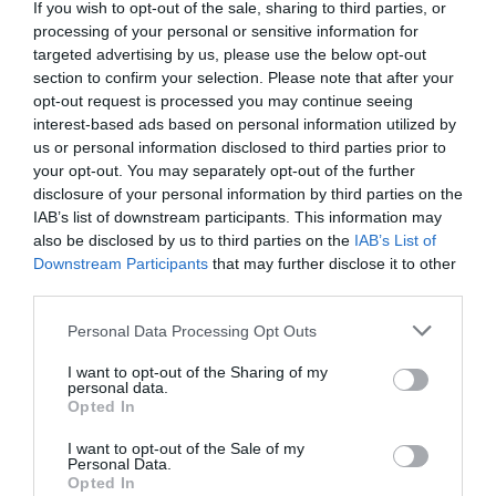
If you wish to opt-out of the sale, sharing to third parties, or
Ennyibe kerül az e-autók kötelező biztosítása
processing of your personal or sensitive information for
targeted advertising by us, please use the below opt-out
section to confirm your selection. Please note that after your
opt-out request is processed you may continue seeing
interest-based ads based on personal information utilized by
us or personal information disclosed to third parties prior to
kötelező gépjármű biztosítás
kgfb
kampány
baleset
your opt-out. You may separately opt-out of the further
disclosure of your personal information by third parties on the
díjak
IAB’s list of downstream participants. This information may
also be disclosed by us to third parties on the
IAB’s List of
Downstream Participants
that may further disclose it to other
third parties.
Please note that this website/app uses one or more Google
Personal Data Processing Opt Outs
services and may gather and store information including but
not limited to your visit or usage behaviour. You may click to
I want to opt-out of the Sharing of my
personal data.
grant or deny consent to Google and its third-party tags to
Opted In
use your data for below specified purposes in below Google
consent section.
I want to opt-out of the Sale of my
Personal Data.
Opted In