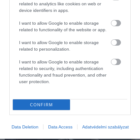
Félhomály, puha takaró és teljes nyugalom: a hálószobában
related to analytics like cookies on web or
tévézni egészen más műfaj, mint a kanapén ülve. Az
device identifiers in apps.
okosfunkcióknak köszönhetően a mai készülékek már kiváló
I want to allow Google to enable storage
partnerek az esti relaxációban, a…
related to functionality of the website or app.
I want to allow Google to enable storage
related to personalization.
I want to allow Google to enable storage
related to security, including authentication
functionality and fraud prevention, and other
user protection.
CONFIRM
Data Deletion
Data Access
Adatvédelmi szabályzat