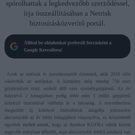
spórolhattak a legkedvezőbb szerződéssel,
írja összeállításában a Netrisk
biztosításközvetítő portál.
Állítsd be oldalunkat preferált forrásként a
Google Keresőben!
Azok az autósok és üzembentartók érintettek, akik 2010 előtt
vásárolták az autójukat. A kampány még mindig 750 ezer
gépjárművet érint, amiből 400 ezer személygépjármű. Az év
hátrelévő 2 hónapjában pedig több mint 1 millió gépjármű
kötelező biztosítását válthatja le a lakosság. A novemberben
megkötött új kötelező biztosítások átlagdíja jellemzően
alacsonyabb az év többi hónapjához viszonyítva, ez köszönhető
egyebek mellett annak, hogy az ilyenkor KGFB-t váltók között
nagyobb arányban idősebb, azaz alacsonyabb értékű autókról van