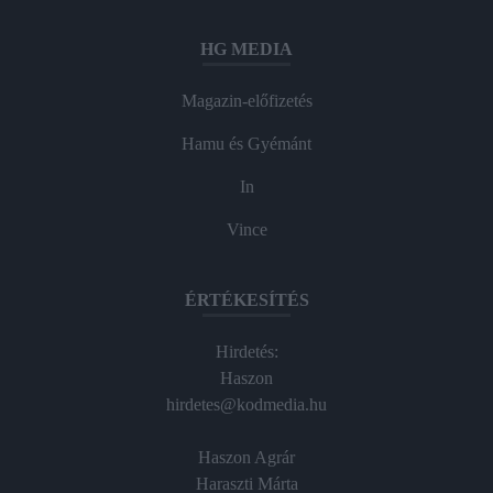
HG MEDIA
Magazin-előfizetés
Hamu és Gyémánt
In
Vince
ÉRTÉKESÍTÉS
Hirdetés:
Haszon
hirdetes@kodmedia.hu
Haszon Agrár
Haraszti Márta