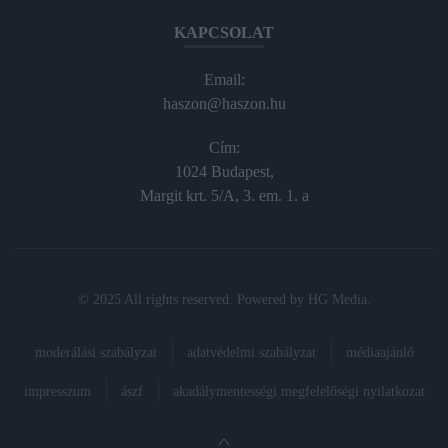
KAPCSOLAT
Email:
haszon@haszon.hu
Cím:
1024 Budapest,
Margit krt. 5/A, 3. em. 1. a
© 2025 All rights reserved. Powered by
HG Media
.
moderálási szabályzat
adatvédelmi szabályzat
médiaajánló
impresszum
ászf
akadálymentességi megfelelőségi nyilatkozat