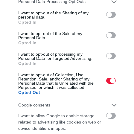
akarunk semmit elspoilerezni, ezért csak annyival bővítjük az
Please note that this website/app uses one or more Google
Personal Data Processing Opt Outs
services and may gather and store information including but
ajánlót, hogy Bill Gates-nek kifejezetten tetszett Shakespeare
not limited to your visit or usage behaviour. You may click to
I want to opt-out of the Sharing of my
feleségének, Anne-nek a karaktere, akit O'Farrell már-már
personal data.
grant or deny consent to Google and its third-party tags to
természetfeletti alakként jelenít meg.
Opted In
use your data for below specified purposes in below Google
consent section.
I want to opt-out of the Sale of my
5. Andy Weir: A Hail Mary-küldetés
Personal Data.
Opted In
Andy Weir neve sokak számára „A marsi" című regénye miatt
I want to opt-out of processing my
lehet ismerős, amelyből Mentőexpedíció néven egy Hollywood-i
Personal Data for Targeted Advertising.
Opted In
film is készült Matt Damon főszereplésével. Legújabb könyve egy
középiskolai természettudomány tanárról szól, aki egy másik
I want to opt-out of Collection, Use,
Retention, Sale, and/or Sharing of my
csillagrendszerben ébred fel, és nem emlékszik arra, hogyan került
Personal Data that Is Unrelated with the
oda. A regényben végigkövethetjük kalandjait, illetve azt, hogyan
Purposes for which it was collected.
Opted Out
használja a tudományt és a mérnöki technikát, hogy
megmeneküljön. Bill Gates szerint szórakoztató olvasmány, amit
Google consents
egyetlen hétvége alatt elolvasott.
I want to allow Google to enable storage
related to advertising like cookies on web or
device identifiers in apps.
bill gates
karácsony
könyv
könyvajánló