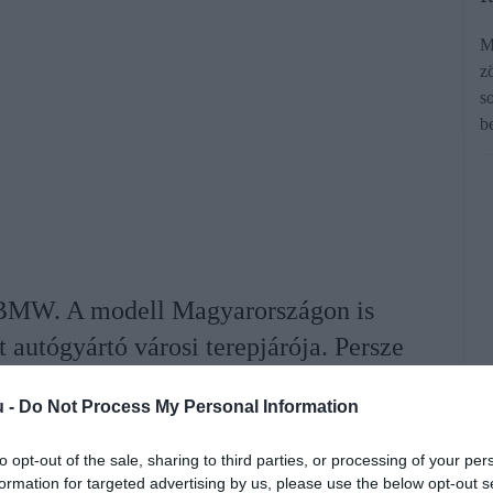
M
z
s
b
 BMW. A modell Magyarországon is
 autógyártó városi terepjárója. Persze
n az árában is.
u -
Do Not Process My Personal Information
rált forrásként a Google Keresőben!
to opt-out of the sale, sharing to third parties, or processing of your per
formation for targeted advertising by us, please use the below opt-out s