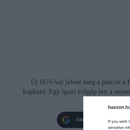
Új SUV-val jelent meg a piacon a
kapható. Egy igazi erőgép lett a német
ez visszaköszö
haszon.h
Állítsd be oldalunkat prefe
If you wish 
sensitive in