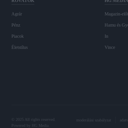
ROVATOK
HG MEDI
Agrár
Magazin-előf
Pénz
Hamu és Gy
Piacok
In
Életstílus
Vince
© 2025 All rights reserved.
moderálási szabályzat
adat
Powered by
HG Media
.