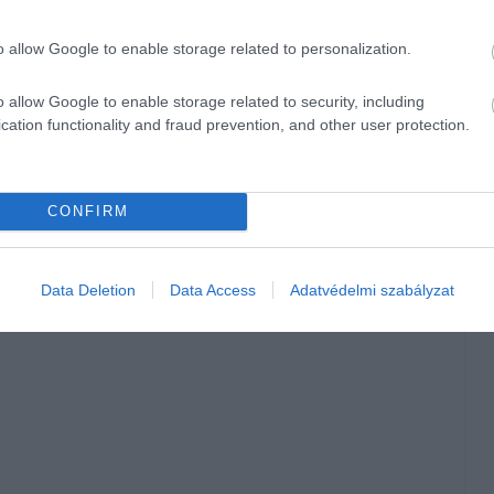
o allow Google to enable storage related to personalization.
o allow Google to enable storage related to security, including
cation functionality and fraud prevention, and other user protection.
 amerikai, hanem japán autógyártók modelljei bizonyultak
k a fogyasztóvédelmi szervezet friss listájának első tíz
CONFIRM
Data Deletion
Data Access
Adatvédelmi szabályzat