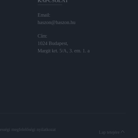
KAPCSOLAT
Email:
haszon@haszon.hu
Cím:
1024 Budapest,
Margit krt. 5/A, 3. em. 1. a
sségi megfelelőségi nyilatkozat
Lap tetejére