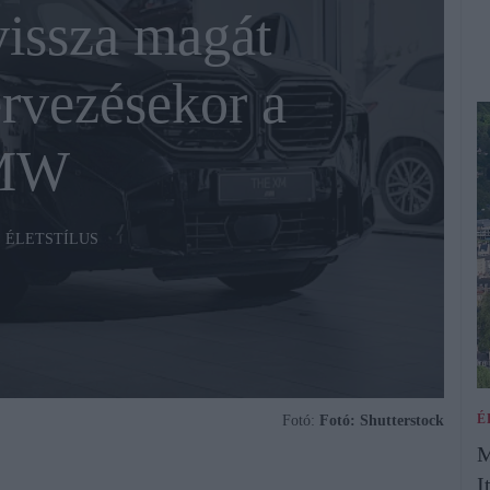
issza magát
rvezésekor a
MW
ÉLETSTÍLUS
É
Fotó:
Fotó: Shutterstock
M
I