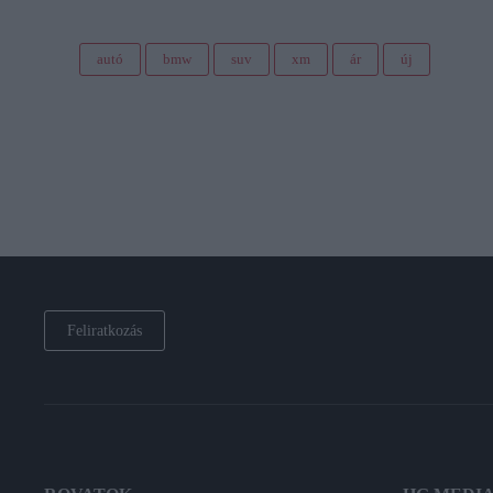
autó
bmw
suv
xm
ár
új
Feliratkozás