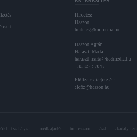
A
ÉRTÉKESÍTÉS
izetés
Hirdetés:
Haszon
émánt
hirdetes@kodmedia.hu
Haszon Agrár
Haraszti Márta
haraszti.marta@kodmedia.hu
+36305157045
Előfizetés, terjesztés:
elofiz@haszon.hu
védelmi szabályzat
médiaajánló
impresszum
ászf
akadálymente