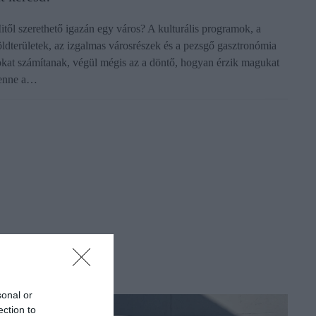
itől szerethető igazán egy város? A kulturális programok, a
öldterületek, az izgalmas városrészek és a pezsgő gasztronómia
okat számítanak, végül mégis az a döntő, hogyan érzik magukat
enne a…
sonal or
ection to