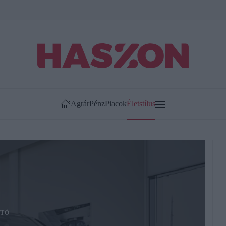
Agrár
Pénz
Piacok
Életstílus
TÓ