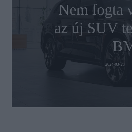
Nem fogta v
az új SUV te
B
2024-03-28