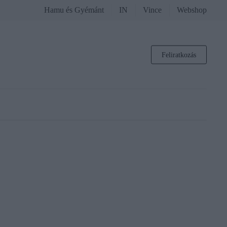
Hamu és Gyémánt
IN
Vince
Webshop
Feliratkozás