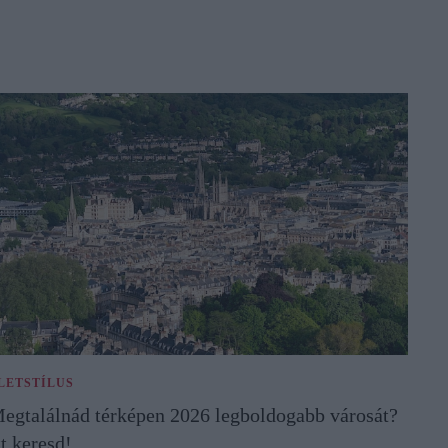
LETSTÍLUS
egtalálnád térképen 2026 legboldogabb városát?
tt keresd!