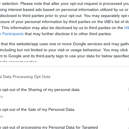
r selection. Please note that after your opt-out request is processed y
eing interest-based ads based on personal information utilized by us or
 BMW új SUV-ja
disclosed to third parties prior to your opt-out. You may separately opt-
losure of your personal information by third parties on the IAB’s list of
. This information may also be disclosed by us to third parties on the
IA
Participants
that may further disclose it to other third parties.
in hibrid luxus SUV-val jelent meg a piacon
y 4,4 literes biturbó V8-as benzinmotorral
 that this website/app uses one or more Google services and may gath
including but not limited to your visit or usage behaviour. You may click 
l bír. Magyarországon 71,6 millió forintért
 to Google and its third-party tags to use your data for below specifi
ogle consent section.
a napokban érkezett. Ez még lenyűgözőbb, 751 lóerős
A
l Data Processing Opt Outs
ényben a BMW XM csúcsmodelljét, az XM Label Red-et is
B
ebb sorozatgyártású BMW, 748 lóerővel és 1000 Nm
o opt-out of the Sharing of my personal data.
In
A
a
csonyabbra van ültetve 20-25 milliméterrel, szélesebb 20
o opt-out of the Sale of my Personal Data.
e
n felszerelve. Azonban a menetteljesítményei egyelőre nem
In
m
r
to opt-out of processing my Personal Data for Targeted