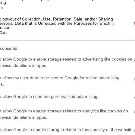
ing.
l 0-ról 100 km/h-ra, amíg az XM Label Red 3,9 másodperc
In
m/h között van.
o opt-out of Collection, Use, Retention, Sale, and/or Sharing
ersonal Data that Is Unrelated with the Purposes for which it
 amerikai listáját is
lected.
Out
delmi szervezete, a Consumer Reports az autómárkák
op10-ben ott van a BMW is.
consents
o allow Google to enable storage related to advertising like cookies on
márkák pontszámait, hogy előbb
evice identifiers in apps.
os problémaarányt a márkákon belül
o allow my user data to be sent to Google for online advertising
 Ezután a márkák megbízhatósági
s.
dőszak eredményeinek átlagolásával,
to allow Google to send me personalized advertising.
attal összevonva kalkuláltuk ki, ha
o allow Google to enable storage related to analytics like cookies on
evice identifiers in apps.
. Mivel idén megváltozott a
o allow Google to enable storage related to functionality of the website
dmények nem összehasonlíthatók a