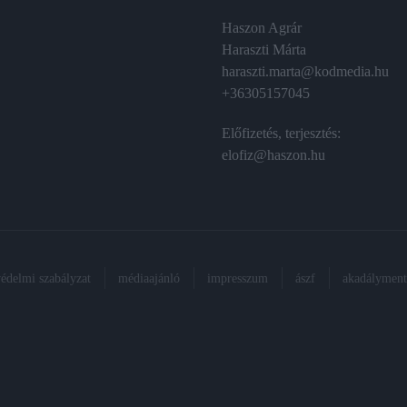
Haszon Agrár
Haraszti Márta
haraszti.marta@kodmedia.hu
+36305157045
Előfizetés, terjesztés:
elofiz@haszon.hu
védelmi szabályzat
médiaajánló
impresszum
ászf
akadálymente