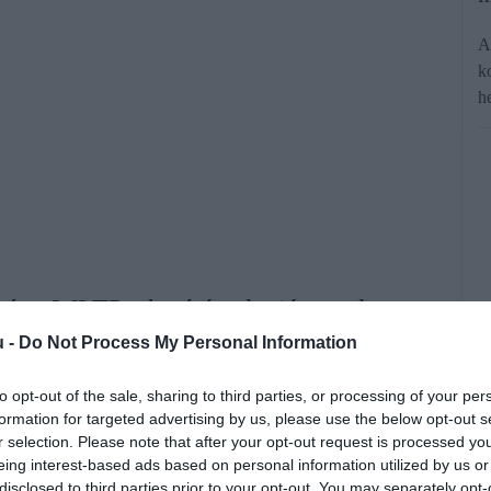
A
k
h
 és a WLTP-s hatótáv alapján rendezte
gy, hogy a németországi eurós árat
u -
Do Not Process My Personal Information
t hatótávolsággal.
to opt-out of the sale, sharing to third parties, or processing of your per
formation for targeted advertising by us, please use the below opt-out s
r selection. Please note that after your opt-out request is processed y
rált forrásként a Google Keresőben!
eing interest-based ads based on personal information utilized by us or
disclosed to third parties prior to your opt-out. You may separately opt-