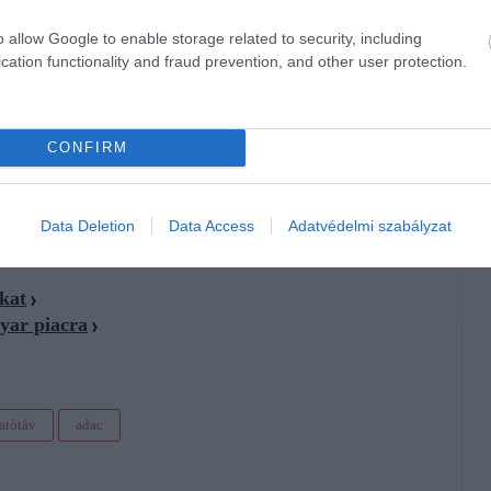
an szó, a
Maserati GranCabrio
Folgore Automatik 455
o allow Google to enable storage related to security, including
cation functionality and fraud prevention, and other user protection.
csóbbak a használt elektromos autók
CONFIRM
Data Deletion
Data Access
Adatvédelmi szabályzat
okat
gyar piacra
atótáv
adac