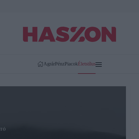
Agrár
Pénz
Piacok
Életstílus
TÓ