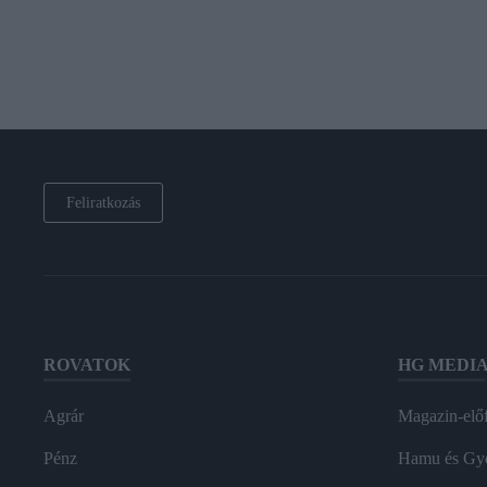
Feliratkozás
ROVATOK
HG MEDI
Agrár
Magazin-előf
Pénz
Hamu és Gy