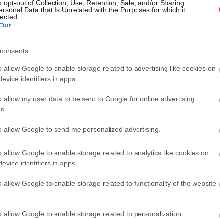
o opt-out of Collection, Use, Retention, Sale, and/or Sharing
ersonal Data that Is Unrelated with the Purposes for which it
lected.
Out
consents
o allow Google to enable storage related to advertising like cookies on
evice identifiers in apps.
o allow my user data to be sent to Google for online advertising
s.
to allow Google to send me personalized advertising.
o allow Google to enable storage related to analytics like cookies on
evice identifiers in apps.
o allow Google to enable storage related to functionality of the website
elleket is bemutatták. A
Lotus Evija
hipersportautó 5829
euró feletti listaárból és a 345 kilométeres ígért hatótávból
o allow Google to enable storage related to personalization.