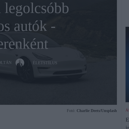
a legolcsóbb
s autók -
erenként
OLTÁN
ÉLETSTÍLUS
Á
Fotó:
Charlie Deets/Unsplash
E
i