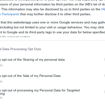
losure of your personal information by third parties on the IAB’s list of
. This information may also be disclosed by us to third parties on the
IA
lt egy WLTP-kilométer (a számítás: a 44 990 eurós alapár
Participants
that may further disclose it to other third parties.
az hollandoknál és a briteknél komoly sikereket produkáló
anyautója, az
Inster
következik 69 euróval - mutatja be az
 that this website/app uses one or more Google services and may gath
including but not limited to your visit or usage behaviour. You may click 
 to Google and its third-party tags to use your data for below specifi
ogle consent section.
l Data Processing Opt Outs
K
o opt-out of the Sharing of my personal data.
E
In
a
o opt-out of the Sale of my Personal Data.
A
In
S
to opt-out of processing my Personal Data for Targeted
k
ing.
r
In