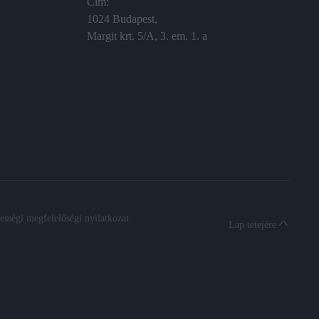
Cím:
1024 Budapest,
Margit krt. 5/A, 3. em. 1. a
sségi megfelelőségi nyilatkozat
Lap tetejére