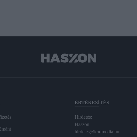
A
ÉRTÉKESÍTÉS
izetés
Hirdetés:
Haszon
émánt
hirdetes@kodmedia.hu