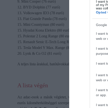
9. Mini Cooper (76 euró)
I want t
of my P
12. BYD Dolphin (77 euró)
was col
Opted 
13. Volkswagen ID3 (78 euró)
13. Fiat Grande Panda (78 euró)
15. Mini Countyman (80 euró)
Google 
15. Hyudai Kona Elektro (80 euró)
I want t
15. Polestar 2 Long Range (80 euró)
web or d
15. Renault Senic E-Tech Long Range (80 euró)
15. Tesla Model Y Max. Range (80 euró)
I want t
20. Lynk & Co O2 (81 euró)
purpose
I want 
A teljes lista árakkal, hatótávokkal
itt olvasható.
I want t
web or d
A lista végén
I want t
or app.
Az adac-osok a másik végletet, vagyis a legdrágább mod
eurós kilométerköltséggel szerepel a listán, ami a 2 millió 
I want t