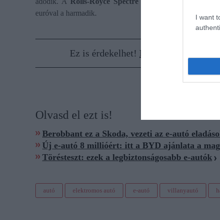
adódik. A
Rolls-Royce Spectre
esetében 734 euróról v
euróval a harmadik.
I want t
authenti
Ez is érdekelhet!
Ennyivel lettek ol
Olvasd el ezt is!
Berobbant ez a Skoda, vezeti az e-autó eladás
Új e-autó 8 millióért: itt a BYD ajánlata a ma
Törésteszt: ezek a legbiztonságosabb e-autók
autó
elektromos autó
e-autó
villanyautó
h