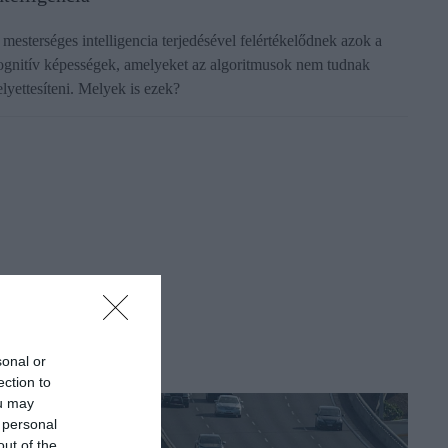
 mesterséges intelligencia terjedésével felértékelődnek azok a
ognitív képességek, amelyeket az algoritmusok nem tudnak
elyettesíteni. Melyek is ezek?
sonal or
ection to
ou may
 personal
out of the