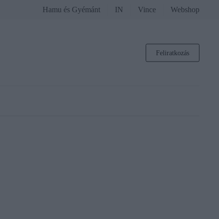
Hamu és Gyémánt
IN
Vince
Webshop
Feliratkozás