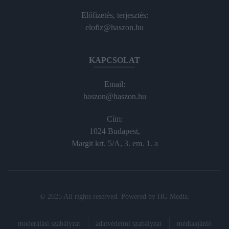
Előfizetés, terjesztés:
elofiz@haszon.hu
KAPCSOLAT
Email:
haszon@haszon.hu
Cím:
1024 Budapest,
Margit krt. 5/A, 3. em. 1. a
© 2025 All rights reserved. Powered by
HG Media
.
moderálási szabályzat
adatvédelmi szabályzat
médiaajánló