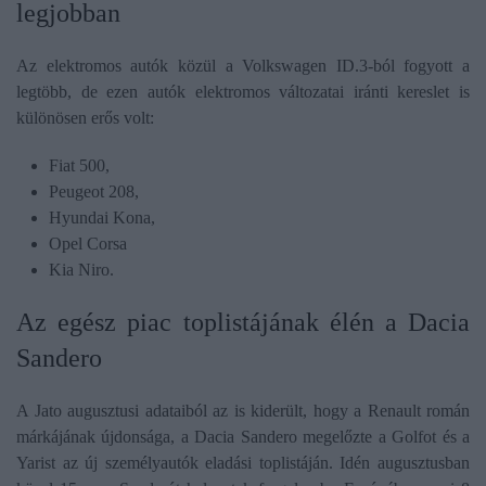
legjobban
Az elektromos autók közül a Volkswagen ID.3-ból fogyott a
legtöbb, de ezen autók elektromos változatai iránti kereslet is
különösen erős volt:
Fiat 500,
Peugeot 208,
Hyundai Kona,
Opel Corsa
Kia Niro.
Az egész piac toplistájának élén a Dacia
Sandero
A Jato augusztusi adataiból az is kiderült, hogy a Renault román
márkájának újdonsága, a Dacia Sandero megelőzte a Golfot és a
Yarist az új személyautók eladási toplistáján. Idén augusztusban