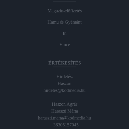
Magazin-előfizetés
Hamu és Gyémánt
In
Vince
ÉRTÉKESÍTÉS
Hirdetés:
Haszon
hirdetes@kodmedia.hu
Haszon Agrár
Haraszti Márta
haraszti.marta@kodmedia.hu
+36305157045