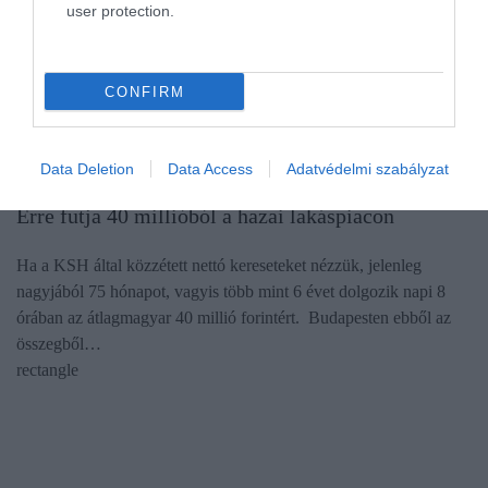
user protection.
CONFIRM
Data Deletion
Data Access
Adatvédelmi szabályzat
INGATLAN
Erre futja 40 millióból a hazai lakáspiacon
Ha a KSH által közzétett nettó kereseteket nézzük, jelenleg
nagyjából 75 hónapot, vagyis több mint 6 évet dolgozik napi 8
órában az átlagmagyar 40 millió forintért. Budapesten ebből az
összegből…
rectangle