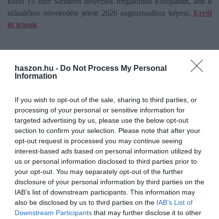
közel 15 ezer Sanderót helyeztek forgalomba Európában, ami 8
százalékos növekedést jelent 2020 augusztusához képest.
Erről
itt írtunk
elektromos autó
dízelautó
eladások
rangsor
haszon.hu -
Do Not Process My Personal
autópiac
Information
If you wish to opt-out of the sale, sharing to third parties, or
processing of your personal or sensitive information for
targeted advertising by us, please use the below opt-out
section to confirm your selection. Please note that after your
opt-out request is processed you may continue seeing
interest-based ads based on personal information utilized by
us or personal information disclosed to third parties prior to
your opt-out. You may separately opt-out of the further
disclosure of your personal information by third parties on the
IAB’s list of downstream participants. This information may
also be disclosed by us to third parties on the
IAB’s List of
Downstream Participants
that may further disclose it to other