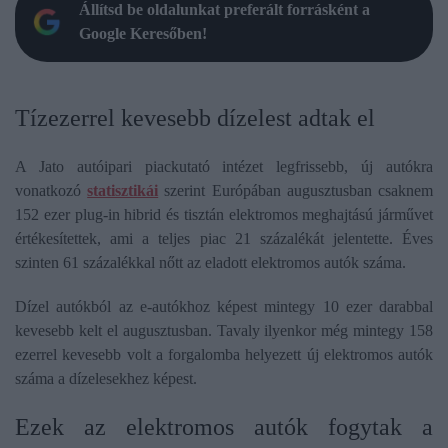
Állítsd be oldalunkat preferált forrásként a
Google Keresőben!
Tízezerrel kevesebb dízelest adtak el
A Jato autóipari piackutató intézet legfrissebb, új autókra
vonatkozó
statisztikái
szerint Európában augusztusban csaknem
152 ezer plug-in hibrid és tisztán elektromos meghajtású járművet
értékesítettek, ami a teljes piac 21 százalékát jelentette. Éves
szinten 61 százalékkal nőtt az eladott elektromos autók száma.
Dízel autókból az e-autókhoz képest mintegy 10 ezer darabbal
kevesebb kelt el augusztusban. Tavaly ilyenkor még mintegy 158
ezerrel kevesebb volt a forgalomba helyezett új elektromos autók
száma a dízelesekhez képest.
Ezek az elektromos autók fogytak a