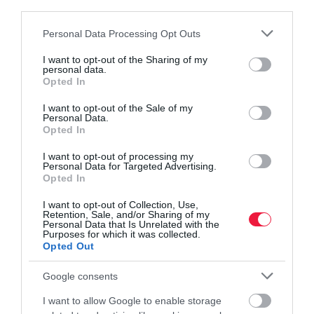
third parties.
Please note that this website/app uses one or more Google
Personal Data Processing Opt Outs
services and may gather and store information including but
not limited to your visit or usage behaviour. You may click to
I want to opt-out of the Sharing of my
personal data.
grant or deny consent to Google and its third-party tags to
Opted In
use your data for below specified purposes in below Google
consent section.
I want to opt-out of the Sale of my
Personal Data.
Opted In
I want to opt-out of processing my
Personal Data for Targeted Advertising.
Opted In
I want to opt-out of Collection, Use,
Retention, Sale, and/or Sharing of my
Personal Data that Is Unrelated with the
Purposes for which it was collected.
INGATLAN
Opted Out
Így árazd be jól a lakásod eladás előtt
Google consents
A reális áron kínált lakásokat átlagosan 44 nap alatt el lehet adni a
I want to allow Google to enable storage
Duna House elemzése szerint. Az első két hét kulcs a hirdetés