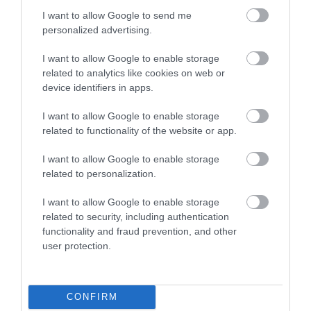
I want to allow Google to send me
personalized advertising.
INGATLAN
I want to allow Google to enable storage
related to analytics like cookies on web or
Érdemes most vásárolni? Kétarcú a Velencei-tó
device identifiers in apps.
ingatlanpiaca
I want to allow Google to enable storage
Bár a Velencei-tó kritikus, mindössze 60 centiméter körüli
related to functionality of the website or app.
rekordalacsony vízállása komoly aggodalomra ad okot, az
I want to allow Google to enable storage
ökológiai válság még nem hozott pánikszerű összeomlást a térség
related to personalization.
lakáspiacán. A…
I want to allow Google to enable storage
related to security, including authentication
functionality and fraud prevention, and other
user protection.
CONFIRM