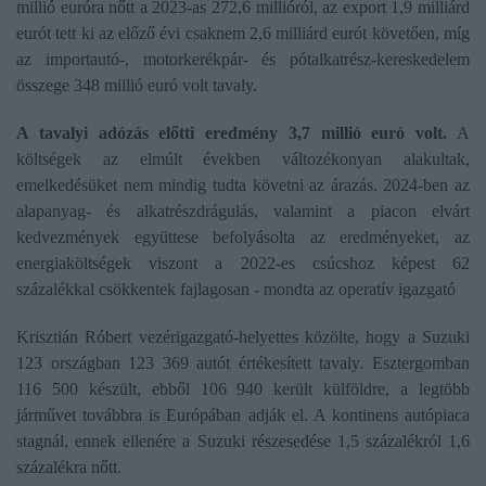
millió euróra nőtt a 2023-as 272,6 millióról, az export 1,9 milliárd
eurót tett ki az előző évi csaknem 2,6 milliárd eurót követően, míg
az importautó-, motorkerékpár- és pótalkatrész-kereskedelem
összege 348 millió euró volt tavaly.
A tavalyi adózás előtti eredmény 3,7 millió euró volt.
A
költségek az elmúlt években változékonyan alakultak,
emelkedésüket nem mindig tudta követni az árazás. 2024-ben az
alapanyag- és alkatrészdrágulás, valamint a piacon elvárt
kedvezmények együttese befolyásolta az eredményeket, az
energiaköltségek viszont a 2022-es csúcshoz képest 62
százalékkal csökkentek fajlagosan - mondta az operatív igazgató
Krisztián Róbert vezérigazgató-helyettes közölte, hogy a Suzuki
123 országban 123 369 autót értékesített tavaly. Esztergomban
116 500 készült, ebből 106 940 került külföldre, a legtöbb
járművet továbbra is Európában adják el. A kontinens autópiaca
stagnál, ennek ellenére a Suzuki részesedése 1,5 százalékról 1,6
százalékra nőtt.