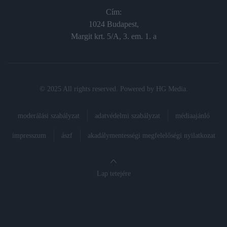
Cím:
1024 Budapest,
Margit krt. 5/A, 3. em. 1. a
© 2025 All rights reserved. Powered by
HG Media
.
moderálási szabályzat
adatvédelmi szabályzat
médiaajánló
impresszum
ászf
akadálymentességi megfelelőségi nyilatkozat
Lap tetejére