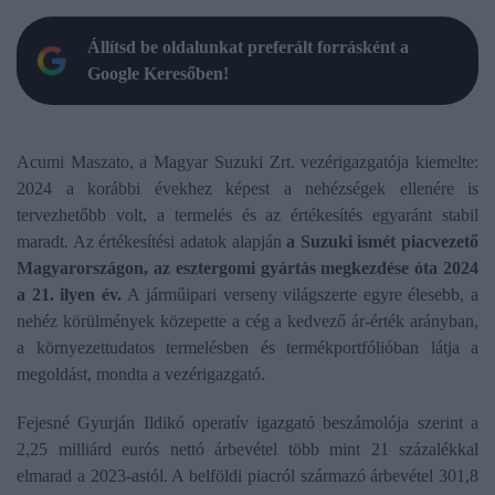
Állítsd be oldalunkat preferált forrásként a
Google Keresőben!
Acumi Maszato, a Magyar Suzuki Zrt. vezérigazgatója kiemelte:
2024 a korábbi évekhez képest a nehézségek ellenére is
tervezhetőbb volt, a termelés és az értékesítés egyaránt stabil
maradt. Az értékesítési adatok alapján
a Suzuki ismét piacvezető
Magyarországon, az esztergomi gyártás megkezdése óta 2024
a 21. ilyen év.
A járműipari verseny világszerte egyre élesebb, a
nehéz körülmények közepette a cég a kedvező ár-érték arányban,
a környezettudatos termelésben és termékportfólióban látja a
megoldást, mondta a vezérigazgató.
Fejesné Gyurján Ildikó operatív igazgató beszámolója szerint a
2,25 milliárd eurós nettó árbevétel több mint 21 százalékkal
elmarad a 2023-astól. A belföldi piacról származó árbevétel 301,8