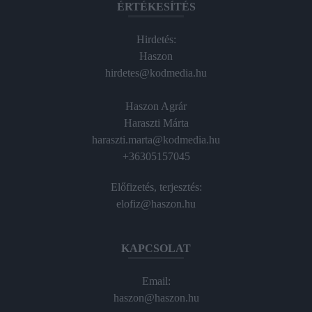
ÉRTÉKESÍTÉS
Hirdetés:
Haszon
hirdetes@kodmedia.hu
Haszon Agrár
Haraszti Márta
haraszti.marta@kodmedia.hu
+36305157045
Előfizetés, terjesztés:
elofiz@haszon.hu
KAPCSOLAT
Email:
haszon@haszon.hu