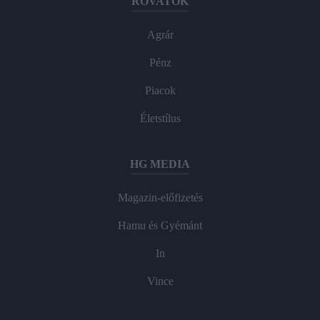
ROVATOK
Agrár
Pénz
Piacok
Életstílus
HG MEDIA
Magazin-előfizetés
Hamu és Gyémánt
In
Vince