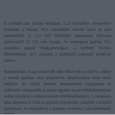
A belföldi piac jobban teljesített, 12,9 százalékos növekedése
közepette a Suzuki 29,3 százalékkal növelte hazai új autó
értékesítését. A 121 607 belföldön forgalomba helyezett
gépkocsiból 15 732 volt Suzuki. Az esztergomi gyártás 13,3
százaléka maradt Magyarországon, a belföldi Suzuki-
értékesítésben 16,5 százalék a külföldről származó járművek
aránya.
Hangsúlyozta, hogy hosszú idő után 2024 volt az első év, amikor
a Suzuki gyártása nem kényszerült alkatrészhiány miatt tartós
leállásra. Az ellátás korábbi akadozásával magyarázta az
értékesítés csökkenését is, emiatt ugyanis tavaly többlettermeléssel
kellett teljesíteni a felhalmozódott rendelésállományt. A csökkenés
tehát átmeneti, a 2024-es gyártási teljesítmény megfelel a korábbi
trendeknek, és középtávon is hasonló eredmény valószínűsíthető.
(MTI)