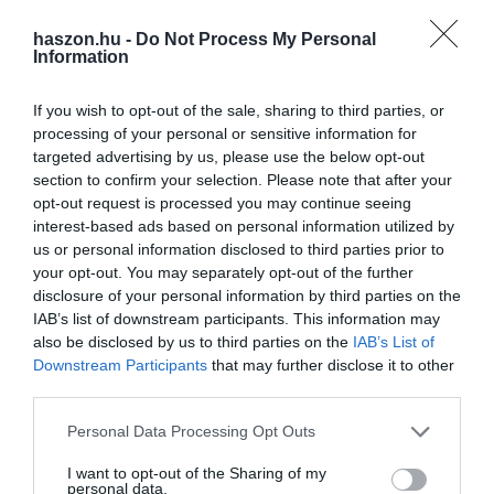
haszon.hu -
Do Not Process My Personal
Information
Olvasd el ezt is!
If you wish to opt-out of the sale, sharing to third parties, or
Nagyot zuhant a Suzuki Vitara eladása
processing of your personal or sensitive information for
Nálunk is kapható lesz az elektromos Suzuki Vitara
targeted advertising by us, please use the below opt-out
section to confirm your selection. Please note that after your
Drágább lett a Suzuki, ennyibe kerül most
opt-out request is processed you may continue seeing
interest-based ads based on personal information utilized by
us or personal information disclosed to third parties prior to
your opt-out. You may separately opt-out of the further
disclosure of your personal information by third parties on the
IAB’s list of downstream participants. This information may
suzuki
bevétel
eredmények
értékesítés
eladás
also be disclosed by us to third parties on the
IAB’s List of
Downstream Participants
that may further disclose it to other
magyarország
third parties.
Please note that this website/app uses one or more Google
Personal Data Processing Opt Outs
services and may gather and store information including but
not limited to your visit or usage behaviour. You may click to
I want to opt-out of the Sharing of my
personal data.