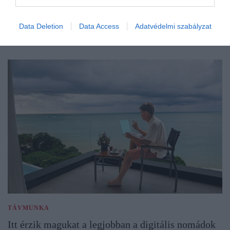
Data Deletion
Data Access
Adatvédelmi szabályzat
TÁVMUNKA
Itt érzik magukat a legjobban a digitális nomádok