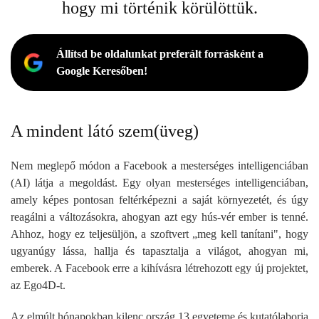
hogy mi történik körülöttük.
Állítsd be oldalunkat preferált forrásként a
Google Keresőben!
A mindent látó szem(üveg)
Nem meglepő módon a Facebook a mesterséges intelligenciában
(AI) látja a megoldást. Egy olyan mesterséges intelligenciában,
amely képes pontosan feltérképezni a saját környezetét, és úgy
reagálni a változásokra, ahogyan azt egy hús-vér ember is tenné.
Ahhoz, hogy ez teljesüljön, a szoftvert „meg kell tanítani", hogy
ugyanúgy lássa, hallja és tapasztalja a világot, ahogyan mi,
emberek. A Facebook erre a kihívásra létrehozott egy új projektet,
az Ego4D-t.
Az elmúlt hónapokban kilenc ország 13 egyeteme és kutatólaborja