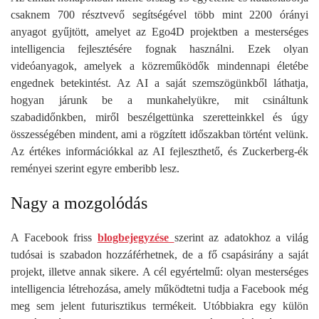
csaknem 700 résztvevő segítségével több mint 2200 órányi
anyagot gyűjtött, amelyet az Ego4D projektben a mesterséges
intelligencia fejlesztésére fognak használni. Ezek olyan
videóanyagok, amelyek a közreműködők mindennapi életébe
engednek betekintést. Az AI a saját szemszögünkből láthatja,
hogyan járunk be a munkahelyükre, mit csináltunk
szabadidőnkben, miről beszélgettünka szeretteinkkel és úgy
összességében mindent, ami a rögzített időszakban történt velünk.
Az értékes információkkal az AI fejleszthető, és Zuckerberg-ék
reményei szerint egyre emberibb lesz.
Nagy a mozgolódás
A Facebook friss
blogbejegyzése
szerint az adatokhoz a világ
tudósai is szabadon hozzáférhetnek, de a fő csapásirány a saját
projekt, illetve annak sikere. A cél egyértelmű: olyan mesterséges
intelligencia létrehozása, amely működtetni tudja a Facebook még
meg sem jelent futurisztikus termékeit. Utóbbiakra egy külön