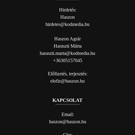
Hirdetés:
Haszon
hirdetes@kodmedia.hu
Haszon Agrár
Haraszti Márta
haraszti.marta@kodmedia.hu
+36305157045
Előfizetés, terjesztés:
elofiz@haszon.hu
KAPCSOLAT
Email:
haszon@haszon.hu
Cím: