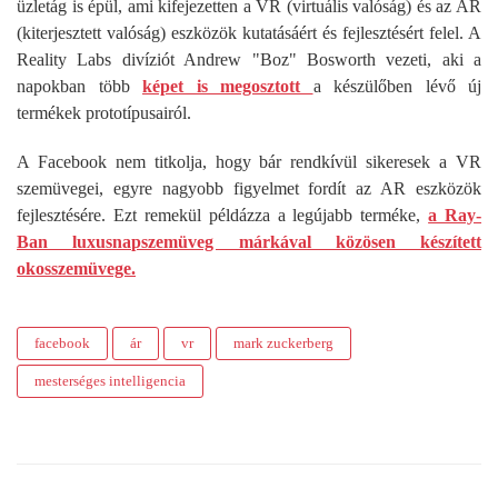
üzletág is épül, ami kifejezetten a VR (virtuális valóság) és az AR
(kiterjesztett valóság) eszközök kutatásáért és fejlesztésért felel. A
Reality Labs divíziót Andrew "Boz" Bosworth vezeti, aki a
napokban több
képet is megosztott
a készülőben lévő új
termékek prototípusairól.
A Facebook nem titkolja, hogy bár rendkívül sikeresek a VR
szemüvegei, egyre nagyobb figyelmet fordít az AR eszközök
fejlesztésére. Ezt remekül példázza a legújabb terméke,
a Ray-
Ban luxusnapszemüveg márkával közösen készített
okosszemüvege.
facebook
ár
vr
mark zuckerberg
mesterséges intelligencia