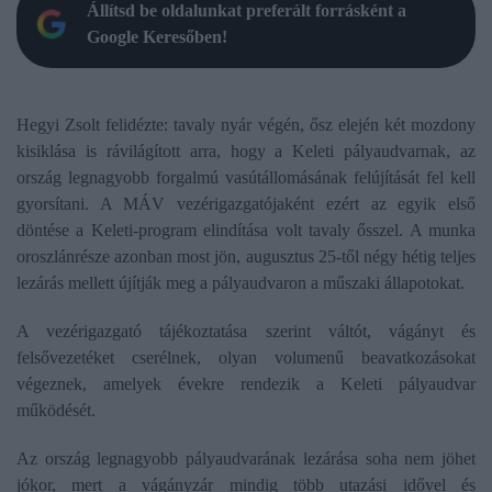
Állítsd be oldalunkat preferált forrásként a
Google Keresőben!
Hegyi Zsolt felidézte: tavaly nyár végén, ősz elején két mozdony
kisiklása is rávilágított arra, hogy a Keleti pályaudvarnak, az
ország legnagyobb forgalmú vasútállomásának felújítását fel kell
gyorsítani. A MÁV vezérigazgatójaként ezért az egyik első
döntése a Keleti-program elindítása volt tavaly ősszel. A munka
oroszlánrésze azonban most jön, augusztus 25-től négy hétig teljes
lezárás mellett újítják meg a pályaudvaron a műszaki állapotokat.
A vezérigazgató tájékoztatása szerint váltót, vágányt és
felsővezetéket cserélnek, olyan volumenű beavatkozásokat
végeznek, amelyek évekre rendezik a Keleti pályaudvar
működését.
Az ország legnagyobb pályaudvarának lezárása soha nem jöhet
jókor, mert a vágányzár mindig több utazási idővel és