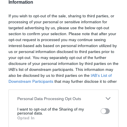
Information
Olvasd el ezt is!
If you wish to opt-out of the sale, sharing to third parties, or
processing of your personal or sensitive information for
Ma is kisiklott egy vonat a Keletiben, reagált a
targeted advertising by us, please use the below opt-out
MÁV-vezér
section to confirm your selection. Please note that after your
opt-out request is processed you may continue seeing
interest-based ads based on personal information utilized by
us or personal information disclosed to third parties prior to
your opt-out. You may separately opt-out of the further
disclosure of your personal information by third parties on the
IAB’s list of downstream participants. This information may
vasút
felújítás
keleti pályaudvar
bezárás
máv
also be disclosed by us to third parties on the
IAB’s List of
Downstream Participants
that may further disclose it to other
third parties.
Please note that this website/app uses one or more Google
Personal Data Processing Opt Outs
services and may gather and store information including but
not limited to your visit or usage behaviour. You may click to
I want to opt-out of the Sharing of my
personal data.
grant or deny consent to Google and its third-party tags to
Opted In
use your data for below specified purposes in below Google