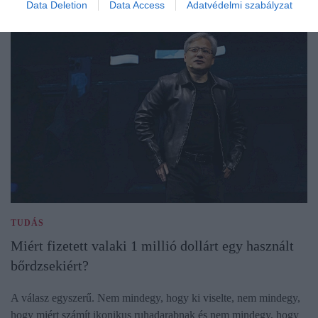
Data Deletion
Data Access
Adatvédelmi szabályzat
TUDÁS
Miért fizetett valaki 1 millió dollárt egy használt
bőrdzsekiért?
A válasz egyszerű. Nem mindegy, hogy ki viselte, nem mindegy,
hogy miért számít ikonikus ruhadarabnak és nem mindegy, hogy