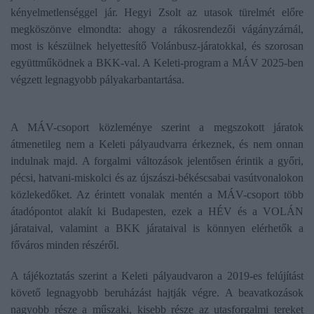
kényelmetlenséggel jár. Hegyi Zsolt az utasok türelmét előre
megköszönve elmondta: ahogy a rákosrendezői vágányzárnál,
most is készülnek helyettesítő Volánbusz-járatokkal, és szorosan
együttműködnek a BKK-val. A Keleti-program a MÁV 2025-ben
végzett legnagyobb pályakarbantartása.
A MÁV-csoport közleménye szerint a megszokott járatok
átmenetileg nem a Keleti pályaudvarra érkeznek, és nem onnan
indulnak majd. A forgalmi változások jelentősen érintik a győri,
pécsi, hatvani-miskolci és az újszászi-békéscsabai vasútvonalokon
közlekedőket. Az érintett vonalak mentén a MÁV-csoport több
átadópontot alakít ki Budapesten, ezek a HÉV és a VOLÁN
járataival, valamint a BKK járataival is könnyen elérhetők a
főváros minden részéről.
A tájékoztatás szerint a Keleti pályaudvaron a 2019-es felújítást
követő legnagyobb beruházást hajtják végre. A beavatkozások
nagyobb része a műszaki, kisebb része az utasforgalmi tereket