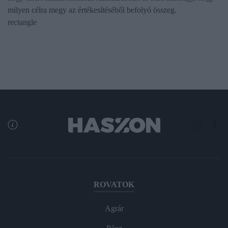
milyen célra megy az értékesítéséből befolyó összeg.
rectangle
ROVATOK
Agrár