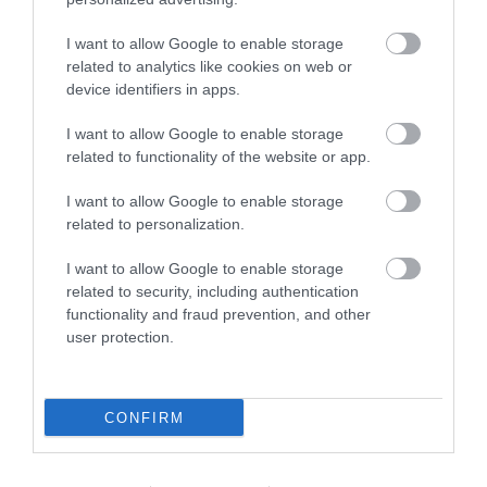
Így rendelkezhetsz az életmentő beavatkozások
I want to allow Google to enable storage
elutasításáról
related to analytics like cookies on web or
device identifiers in apps.
Míg egy hagyományos végrendeletben a vagyonunkról
dönthetünk, az élő végrendeletben arról rendelkezhetünk, hogyan
I want to allow Google to enable storage
related to functionality of the website or app.
kezelhetnek minket, ha egy baleset vagy súlyos betegség miatt
elveszítjük a döntési…
I want to allow Google to enable storage
related to personalization.
I want to allow Google to enable storage
related to security, including authentication
functionality and fraud prevention, and other
user protection.
CONFIRM