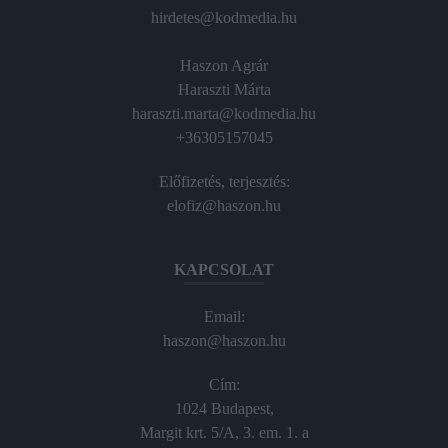
hirdetes@kodmedia.hu
Haszon Agrár
Haraszti Márta
haraszti.marta@kodmedia.hu
+36305157045
Előfizetés, terjesztés:
elofiz@haszon.hu
KAPCSOLAT
Email:
haszon@haszon.hu
Cím:
1024 Budapest,
Margit krt. 5/A, 3. em. 1. a