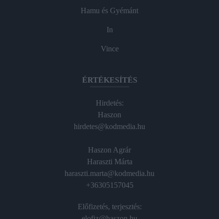
Hamu és Gyémánt
In
Vince
ÉRTÉKESÍTÉS
Hirdetés:
Haszon
hirdetes@kodmedia.hu
Haszon Agrár
Haraszti Márta
haraszti.marta@kodmedia.hu
+36305157045
Előfizetés, terjesztés:
elofiz@haszon.hu