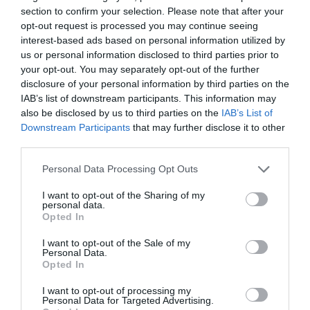
section to confirm your selection. Please note that after your
opt-out request is processed you may continue seeing
augusztus 20
közlekedés
forgalom
budapest
interest-based ads based on personal information utilized by
us or personal information disclosed to third parties prior to
your opt-out. You may separately opt-out of the further
disclosure of your personal information by third parties on the
IAB’s list of downstream participants. This information may
also be disclosed by us to third parties on the
IAB’s List of
Downstream Participants
that may further disclose it to other
third parties.
Please note that this website/app uses one or more Google
Personal Data Processing Opt Outs
services and may gather and store information including but
not limited to your visit or usage behaviour. You may click to
I want to opt-out of the Sharing of my
personal data.
grant or deny consent to Google and its third-party tags to
Opted In
use your data for below specified purposes in below Google
consent section.
I want to opt-out of the Sale of my
Personal Data.
Opted In
I want to opt-out of processing my
Personal Data for Targeted Advertising.