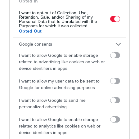
Opted In
I want to opt-out of Collection, Use,
Retention, Sale, and/or Sharing of my
Personal Data that Is Unrelated with the
Purposes for which it was collected.
Opted Out
Google consents
I want to allow Google to enable storage
related to advertising like cookies on web or
device identifiers in apps.
VENDÉGLÁTÁS
I want to allow my user data to be sent to
Megérkezett Budapestre az olasz vendéglátás 200
Google for online advertising purposes.
éves büszkesége
I want to allow Google to send me
Miért, mitől képes növekedni egy több mint kétszáz éves márka a
personalized advertising.
21. században? Paola Facciolit, a Cova vezérigazgatóját a luxus új
I want to allow Google to enable storage
jelentéséről, az LVMH-ról és arról kérdeztük, hogyan lehet
related to analytics like cookies on web or
egyszerre…
device identifiers in apps.