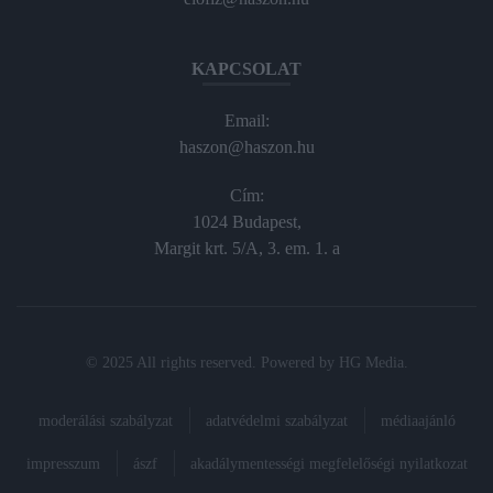
KAPCSOLAT
Email:
haszon@haszon.hu
Cím:
1024 Budapest,
Margit krt. 5/A, 3. em. 1. a
© 2025 All rights reserved. Powered by
HG Media
.
moderálási szabályzat
adatvédelmi szabályzat
médiaajánló
impresszum
ászf
akadálymentességi megfelelőségi nyilatkozat