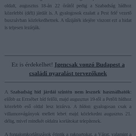
oldalt, augusztus 18-án 22 órától pedig a Szabadság hídhoz
közelebbi (déli) járdát is. A gyalogosok ezalatt a Pest felé vezető
buszsávban közlekedhetnek. A tűzijáték idejére viszont ezt a hidat
is teljesen lezárják.
Ez is érdekelhet!
Igencsak vonzó Budapest a
családi nyaralást tervezőknek
A
Szabadság híd járdái szintén nem lesznek használhatók
:
előbb az Erzsébet híd felőli, majd augusztus 19-től a Petőfi hídhoz
közelebb eső oldal lesz lezárva. A hídon gyalogosan csak a
villamosvágányok mellett lehet majd közlekedni augusztus 21.
délig, mivel mindkét oldalra korlátokat telepítenek.
A forgalomkorlátozások érintik a rakpartokat, a Várat, valamint a