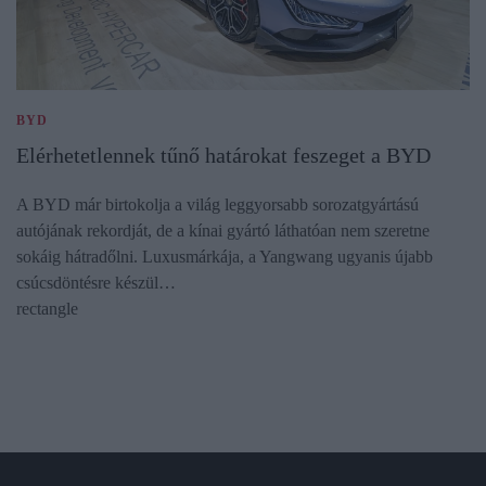
BYD
Elérhetetlennek tűnő határokat feszeget a BYD
A BYD már birtokolja a világ leggyorsabb sorozatgyártású
autójának rekordját, de a kínai gyártó láthatóan nem szeretne
sokáig hátradőlni. Luxusmárkája, a Yangwang ugyanis újabb
csúcsdöntésre készül…
rectangle