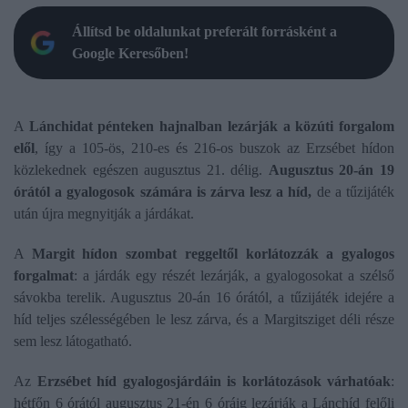
Állítsd be oldalunkat preferált forrásként a
Google Keresőben!
A
Lánchidat pénteken hajnalban lezárják a közúti forgalom
elől
, így a 105-ös, 210-es és 216-os buszok az Erzsébet hídon
közlekednek egészen augusztus 21. délig.
Augusztus 20-án 19
órától a gyalogosok számára is zárva lesz a híd,
de a tűzijáték
után újra megnyitják a járdákat.
A
Margit hídon szombat reggeltől korlátozzák a gyalogos
forgalmat
: a járdák egy részét lezárják, a gyalogosokat a szélső
sávokba terelik. Augusztus 20-án 16 órától, a tűzijáték idejére a
híd teljes szélességében le lesz zárva, és a Margitsziget déli része
sem lesz látogatható.
Az
Erzsébet híd gyalogosjárdáin is korlátozások várhatóak
:
hétfőn 6 órától augusztus 21-én 6 óráig lezárják a Lánchíd felőli