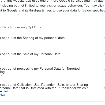
 that this website/app uses one or more Google services and may gath
including but not limited to your visit or usage behaviour. You may click 
rált forrásként a Google Keresőben!
 to Google and its third-party tags to use your data for below specifi
ogle consent section.
70 ezer körül mozgott a használt
l Data Processing Opt Outs
nnyisége, az év elejétől látványos
o opt-out of the Sharing of my personal data.
In
c
F
o opt-out of the Sale of my Personal Data.
M
ár februárban és márciusban is rendre 75 ezer fölött járt a
In
s
r fölé emelkedő előzetes volumen még úgy is váratlan
to opt-out of processing my Personal Data for Targeted
80 alatt marad majd.
ing.
A
In
f
öszönhető. Az infláció visszaesésével egyrészt ismét
o opt-out of Collection, Use, Retention, Sale, and/or Sharing
m
 (amihez sokaknál hozzájárultak a jelenleg magas hozamot
ersonal Data that Is Unrelated with the Purposes for which it
l
san csökkentek, ami a hitelezett eladásokat is felpörgette.
lected.
Out
r
vábbra sem követte gyors visszapattanás, sok autót ma is
ban tíz százalékkal több új autót értékesítettek, és közel