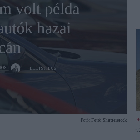
m volt példa
autók hazai
cán
NOS
ÉLETSTÍLUS
H
Fotó:
Fotó: Shutterstock
Ö