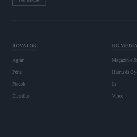
Feliratkozás
ROVATOK
HG MEDI
Agrár
Magazin-előf
Pénz
Hamu és Gy
Piacok
In
Életstílus
Vince