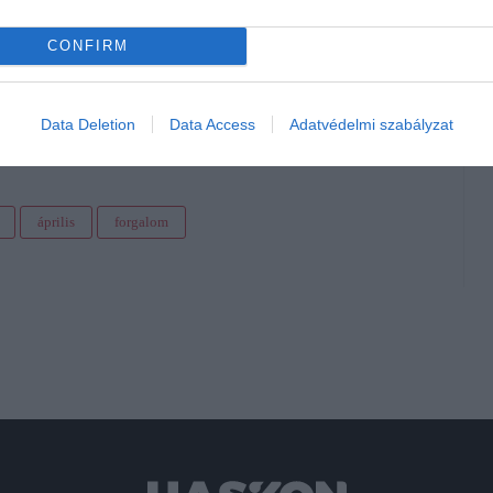
CONFIRM
ban gazdát cserélő 305 800 személyautó mennyisége 14,4
isztrált 267 200-as értéknél, az importált használt autók
,4 százalékkal múlja felül az egy évvel korábban mért 34
Data Deletion
Data Access
Adatvédelmi szabályzat
április
forgalom