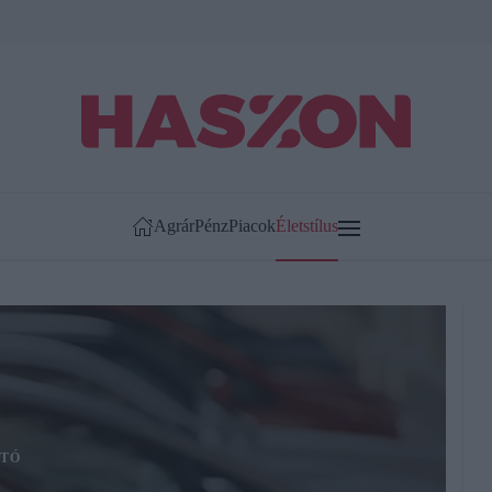
Agrár
Pénz
Piacok
Életstílus
TÓ