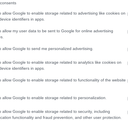
consents
i a lecserélt járművek piacra kerülésével szintén pótlólagos
o allow Google to enable storage related to advertising like cookies on
evice identifiers in apps.
t a megugró használtautó-árak és a reálbércsökkenés miatt,
 elsősorban a tervezettnél tovább használt autók kerülnek
o allow my user data to be sent to Google for online advertising
bb és olcsóbb járművek felé tolódott el, vagyis egyelőre a
s.
Bertalan.
to allow Google to send me personalized advertising.
nytalanságot hordoz, az év eleji lendületnek köszönhetően
o allow Google to enable storage related to analytics like cookies on
ves rekord is megdőljön – az eddigi csúcsértéket 2022-ben,
evice identifiers in apps.
ac.
o allow Google to enable storage related to functionality of the website
középkategóriás személyautók, illetve kisautók cserélnek
ránya az első négy hónapban.
o allow Google to enable storage related to personalization.
az Opel Astra (5,2%), a Ford Focus (2,9%) és a
o allow Google to enable storage related to security, including
 a Suzuki Swift (4,0%) vezeti, amelyet az Opel Corsa
cation functionality and fraud prevention, and other user protection.
gyakoribb modellek között a felső-középkategória a
2,6%) és a BMW 3-as szériával (2,2%) képviselteti