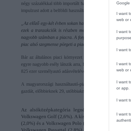
Google 
négy százalékkal több importált használt autót hoztak be, am
impulzust adott a belföldi használtautó-piacnak.
I want t
web or d
„Az előző egy-két évben sokan halasztották el vásárlásaika
ezek a tranzakciók is részben most realizálódnak. Emiatt
I want t
nagyobb számban a piacra. A forgalom a korábbiaknál időse
purpose
piac alsó szegmense pörgeti a piacot”
– tette hozzá Halász 
I want 
Bár az általános piaci környezet továbbra is számos bizo
I want t
egyre nagyobb esély látszik arra, hogy 2024 egészében az é
web or d
825 ezer személyautó adásvételével érte el a használtautó-pi
I want t
A magyarországi használtautó-piacon leggyakrabban alsó-
or app.
gazdát, előbbieknek 29, utóbbiaknak 21 százalék volt az a
I want t
Az alsóközépkategória legnépszerűbb modelljei 
I want t
Volkswagen Golf (2,6%). A kisautók listáját magasan
authenti
(2,0%) és a Volkswagen Polo (1,5%) követnek. A leg
Volkswagen Passattal (2,8%), a Skoda Octaviával (