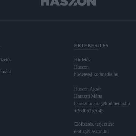
A
ÉRTÉKESÍTÉS
izetés
Hirdetés:
Haszon
émánt
hirdetes@kodmedia.hu
Haszon Agrár
Haraszti Márta
haraszti.marta@kodmedia.hu
+36305157045
Előfizetés, terjesztés:
elofiz@haszon.hu