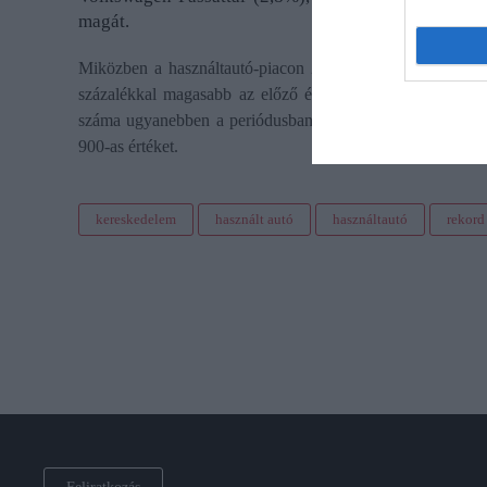
magát.
Miközben a használtautó-piacon 2024 első négy hónapjá
százalékkal magasabb az előző év hasonló időszakában reg
száma ugyanebben a periódusban 36 100 darab volt, ami 3
900-as értéket.
kereskedelem
használt autó
használtautó
rekord