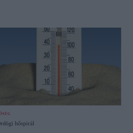
ŐSÉG
rdögi hőspirál