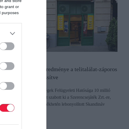
er and store
to grant or
ed purposes
OGYASZTÓVÉDELEM
egvan a vizsgálat eredménye a telitalálat-záporos
zerencsehétről - Frissítve
 Szabályozott Tevékenységek Felügyeleti Hatósága 10 millió
orint közigazgatási bírságot szabott ki a Szerencsejáték Zrt.-re,
ert a társaság az év 16. játékhetén lebonyolított Skandináv
ottó…
ectangle