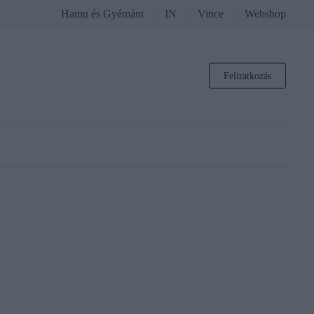
Hamu és Gyémánt
IN
Vince
Webshop
Feliratkozás