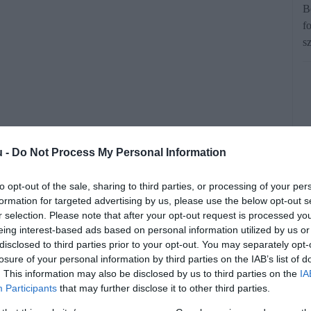
B
f
s
u -
Do Not Process My Personal Information
to opt-out of the sale, sharing to third parties, or processing of your per
int mintegy 80 900 személygépkocsi
formation for targeted advertising by us, please use the below opt-out s
r selection. Please note that after your opt-out request is processed y
b, mint egy évvel korábban. Bár ez
eing interest-based ads based on personal information utilized by us or
ezajlott adásvételeket követő átírások
disclosed to third parties prior to your opt-out. You may separately opt-
losure of your personal information by third parties on the IAB’s list of
kban -, az már biztos, hogy az eddigi,
. This information may also be disclosed by us to third parties on the
IA
érték immár a múlté.
Participants
that may further disclose it to other third parties.