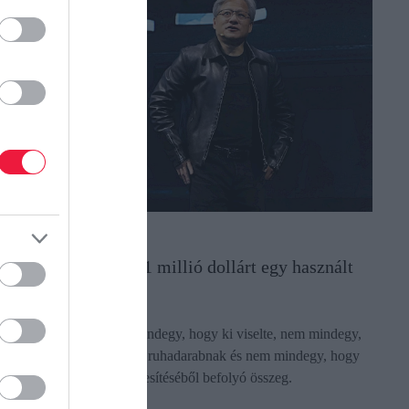
UDÁS
iért fizetett valaki 1 millió dollárt egy használt
őrdzsekiért?
 válasz egyszerű. Nem mindegy, hogy ki viselte, nem mindegy,
ogy miért számít ikonikus ruhadarabnak és nem mindegy, hogy
ilyen célra megy az értékesítéséből befolyó összeg.
ectangle