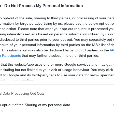
u -
Do Not Process My Personal Information
2
k
to opt-out of the sale, sharing to third parties, or processing of your per
i
formation for targeted advertising by us, please use the below opt-out s
u
r selection. Please note that after your opt-out request is processed y
eing interest-based ads based on personal information utilized by us or
disclosed to third parties prior to your opt-out. You may separately opt-
losure of your personal information by third parties on the IAB’s list of
. This information may also be disclosed by us to third parties on the
IA
Participants
that may further disclose it to other third parties.
 that this website/app uses one or more Google services and may gath
including but not limited to your visit or usage behaviour. You may click 
zasságot azért, hogy párkapcsolatát a
 to Google and its third-party tags to use your data for below specifi
 ki az OTP Bank megbízásából készült
ogle consent section.
asok közül az első lépésekhez egyre
l Data Processing Opt Outs
 államilag támogatott hitelt.
o opt-out of the Sharing of my personal data.
In
rált forrásként a Google Keresőben!