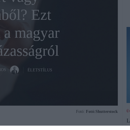
ből? Ezt
 a magyar
ázasságról
NOS
ÉLETSTÍLUS
Ü
Fotó:
Fotó:Shutterstock
L
n