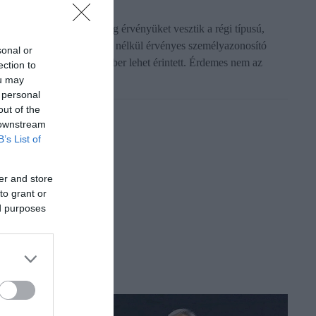
026. augusztus 3-án végleg érvényüket vesztik a régi típusú,
önyv formátumú, határidő nélkül érvényes személyazonosító
sonal or
gazolványok. Sok idős ember lehet érintett. Érdemes nem az
ection to
tolsó pillanatra…
ou may
 personal
out of the
 downstream
B’s List of
er and store
to grant or
ed purposes