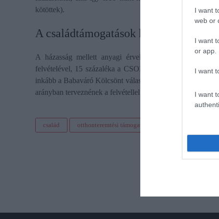
kötöttek).
I want t
web or d
A családtámogatások hatása
I want t
or app.
A házasság mellett anyagi érvek is szólnak: az esküv
felvételével, 15 százaléka a CSOK-kal, és szintén 7 száza
I want t
inkább a Babaváró Kölcsönt választották (babaváró 12%,
arányban terveznének a felvétellel.
I want t
authenti
család
otthonteremtési támogatás
házasság
párk