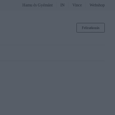
Hamu és Gyémánt
IN
Vince
Webshop
Feliratkozás