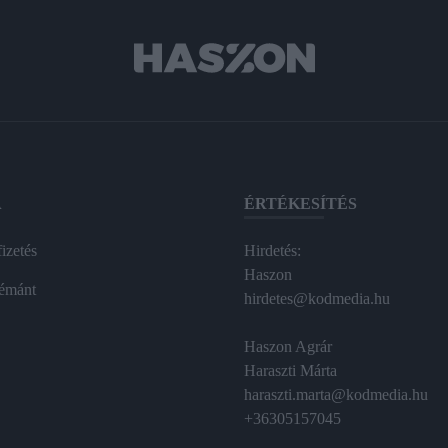
A
ÉRTÉKESÍTÉS
izetés
Hirdetés:
Haszon
émánt
hirdetes@kodmedia.hu
Haszon Agrár
Haraszti Márta
haraszti.marta@kodmedia.hu
+36305157045