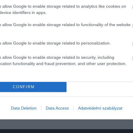
o allow Google to enable storage related to analytics like cookies on
evice identifiers in apps.
o allow Google to enable storage related to functionality of the website
őt tervező párok 7 százaléka számol Babaváró Kölcsön
lék mindkettővel. Akik már felvették valamelyiket, azok is
o allow Google to enable storage related to personalization.
 CSOK 5%) és a már házasok ugyan kevesebben, de hasonló
o allow Google to enable storage related to security, including
cation functionality and fraud prevention, and other user protection.
apcsolat
babaváró
CONFIRM
Data Deletion
Data Access
Adatvédelmi szabályzat