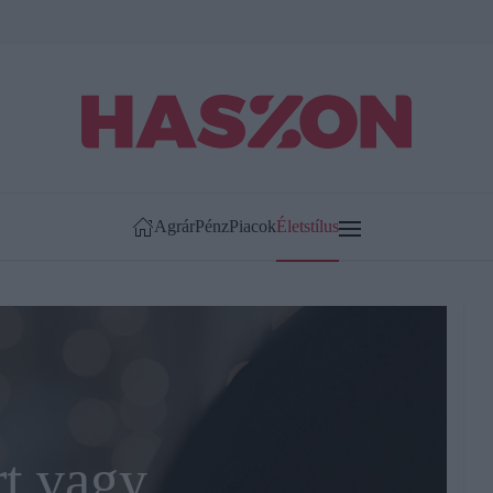
Agrár
Pénz
Piacok
Életstílus
t vagy