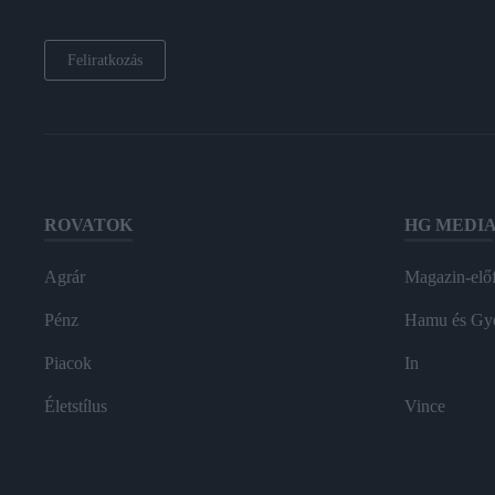
Feliratkozás
ROVATOK
HG MEDI
Agrár
Magazin-előf
Pénz
Hamu és Gy
Piacok
In
Életstílus
Vince