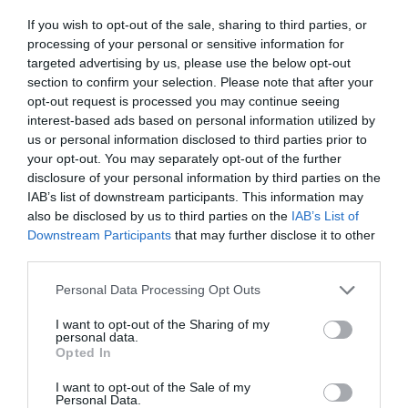
helyszínek zsúfoltságát okozza, különösen a főszezonban. A
If you wish to opt-out of the sale, sharing to third parties, or
turisztikai ipar szereplői is érzékelik ezt, emiatt a több száz lakott
processing of your personal or sensitive information for
sziget egyre nagyobb hányadán nyitják meg a vendégek előtt.
targeted advertising by us, please use the below opt-out
Sorra nyílnak a szállodák ezeken a területeken, valamint a
section to confirm your selection. Please note that after your
opt-out request is processed you may continue seeing
programkínálat is bővül.
interest-based ads based on personal information utilized by
us or personal information disclosed to third parties prior to
your opt-out. You may separately opt-out of the further
utazás
nyaralás
üdülés
turista
szezon
disclosure of your personal information by third parties on the
horvátország
görögország
IAB’s list of downstream participants. This information may
also be disclosed by us to third parties on the
IAB’s List of
Downstream Participants
that may further disclose it to other
third parties.
Please note that this website/app uses one or more Google
Personal Data Processing Opt Outs
services and may gather and store information including but
not limited to your visit or usage behaviour. You may click to
I want to opt-out of the Sharing of my
personal data.
grant or deny consent to Google and its third-party tags to
Opted In
use your data for below specified purposes in below Google
consent section.
I want to opt-out of the Sale of my
Personal Data.