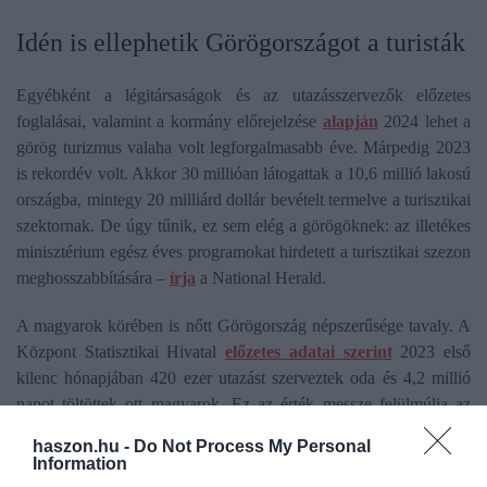
Idén is ellephetik Görögországot a turisták
Egyébként a légitársaságok és az utazásszervezők előzetes
foglalásai, valamint a kormány előrejelzése
alapján
2024 lehet a
görög turizmus valaha volt legforgalmasabb éve. Márpedig 2023
is rekordév volt. Akkor 30 millióan látogattak a 10,6 millió lakosú
országba, mintegy 20 milliárd dollár bevételt termelve a turisztikai
szektornak. De úgy tűnik, ez sem elég a görögöknek: az illetékes
minisztérium egész éves programokat hirdetett a turisztikai szezon
meghosszabbítására –
írja
a National Herald.
A magyarok körében is nőtt Görögország népszerűsége tavaly. A
Központ Statisztikai Hivatal
előzetes adatai szerint
2023 első
kilenc hónapjában 420 ezer utazást szerveztek oda és 4,2 millió
napot töltöttek ott magyarok. Ez az érték messze felülmúlja az
előző évek azonos időszakának adatait.
haszon.hu -
Do Not Process My Personal
Information
Persze mindez a turistáknál különösen népszerű görögországi