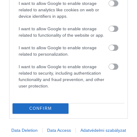
I want to allow Google to enable storage
autók
related to analytics like cookies on web or
device identifiers in apps.
Az erős forint tavasztól felpörgette a külföldről behozott használt
autók piacát. Összességében két VW modell, a Gold és a Passat
I want to allow Google to enable storage
az élen. Az elektromosaknál a Tesla Model 3 és Model Y autói…
related to functionality of the website or app.
I want to allow Google to enable storage
related to personalization.
I want to allow Google to enable storage
related to security, including authentication
functionality and fraud prevention, and other
user protection.
CONFIRM
Data Deletion
Data Access
Adatvédelmi szabályzat