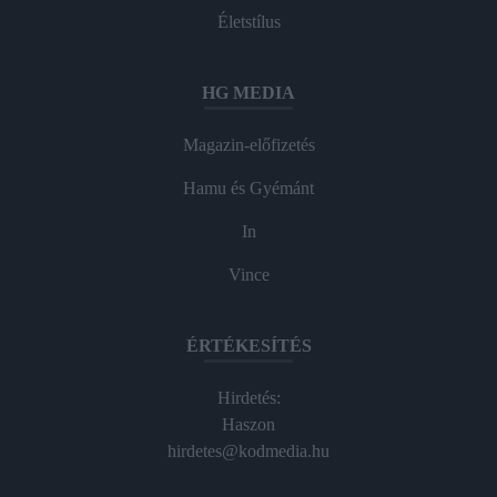
Életstílus
HG MEDIA
Magazin-előfizetés
Hamu és Gyémánt
In
Vince
ÉRTÉKESÍTÉS
Hirdetés:
Haszon
hirdetes@kodmedia.hu