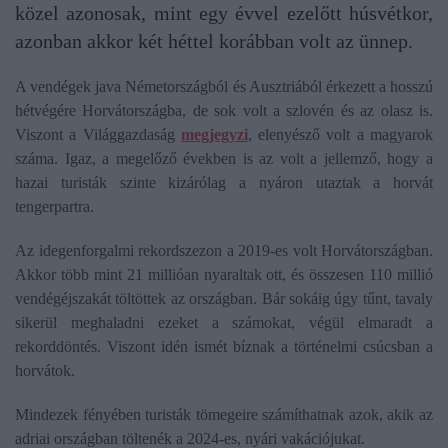
közel azonosak, mint egy évvel ezelőtt húsvétkor,
azonban akkor két héttel korábban volt az ünnep.
A vendégek java Németországból és Ausztriából érkezett a hosszú
hétvégére Horvátországba, de sok volt a szlovén és az olasz is.
Viszont a Világgazdaság
megjegyzi
, elenyésző volt a magyarok
száma. Igaz, a megelőző években is az volt a jellemző, hogy a
hazai turisták szinte kizárólag a nyáron utaztak a horvát
tengerpartra.
Az idegenforgalmi rekordszezon a 2019-es volt Horvátországban.
Akkor több mint 21 millióan nyaraltak ott, és összesen 110 millió
vendégéjszakát töltöttek az országban. Bár sokáig úgy tűnt, tavaly
sikerül meghaladni ezeket a számokat, végül elmaradt a
rekorddöntés. Viszont idén ismét bíznak a történelmi csúcsban a
horvátok.
Mindezek fényében turisták tömegeire számíthatnak azok, akik az
adriai országban töltenék a 2024-es, nyári vakációjukat.