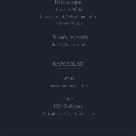
Haszon Agrár
Haraszti Márta
haraszti.marta@kodmedia.hu
+36305157045
Előfizetés, terjesztés:
elofiz@haszon.hu
KAPCSOLAT
Email:
haszon@haszon.hu
Cím:
1024 Budapest,
Margit krt. 5/A, 3. em. 1. a