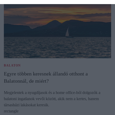
BALATON
Egyre többen keresnek állandó otthont a
Balatonnál, de miért?
Megjelentek a nyugdíjasok és a home office-ból dolgozók a
balatoni ingatlanok vevői között, akik nem a kertes, hanem
társasházi lakásokat keresik.
rectangle