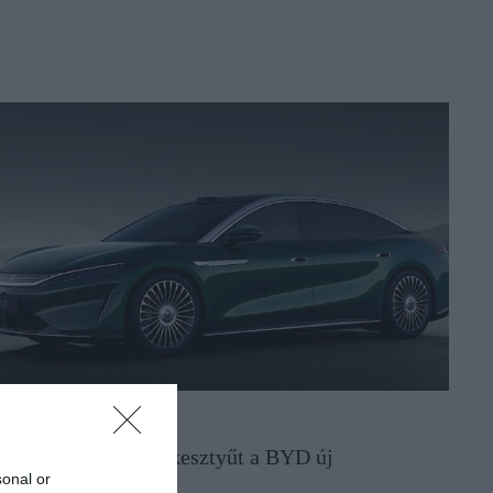
UTÓ
 Mercedesnek dob kesztyűt a BYD új
sonal or
uxusszedánja