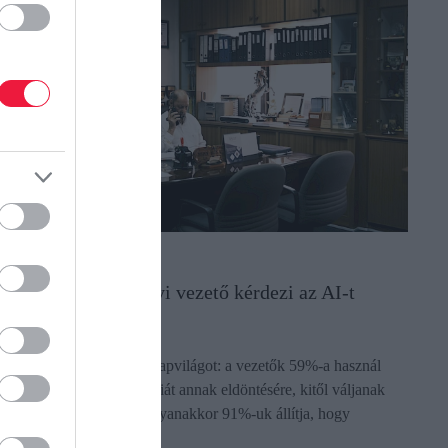
LLÁS
okkoló, hogy mennyi vezető kérdezi az AI-t
irúgás előtt
öbbenetes adatok láttak napvilágot: a vezetők 59%-a használ
ár mesterséges intelligenciát annak eldöntésére, kitől váljanak
eg egy leépítés során. Ugyanakkor 91%-uk állítja, hogy
elülbírálná a…