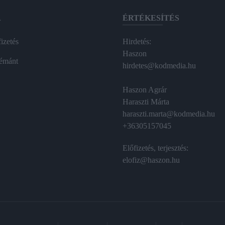
A
ÉRTÉKESÍTÉS
izetés
Hirdetés:
Haszon
émánt
hirdetes@kodmedia.hu
Haszon Agrár
Haraszti Márta
haraszti.marta@kodmedia.hu
+36305157045
Előfizetés, terjesztés:
elofiz@haszon.hu