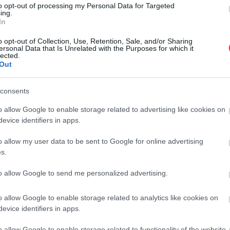
to opt-out of processing my Personal Data for Targeted
ing.
In
én indították meg Nándorfehérvár ostromát, amit Hunyadi
o opt-out of Collection, Use, Retention, Sale, and/or Sharing
ersonal Data that Is Unrelated with the Purposes for which it
ák a török ágyúkat, majd azokkal lőtték az ellenséges tábort,
lected.
Out
 a sorozattal kapcsolatban: a Hunyadi záróepizódja még
consents
o allow Google to enable storage related to advertising like cookies on
evice identifiers in apps.
Á
o allow my user data to be sent to Google for online advertising
kor vetítik újra a Cinema City hálózat mozitermeiben. Az
S
s.
ják meg.
k
to allow Google to send me personalized advertising.
D
o allow Google to enable storage related to analytics like cookies on
m
evice identifiers in apps.
sorozat befejezését
m
f
o allow Google to enable storage related to functionality of the website