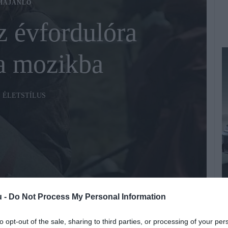
MAJÁNLÓ
 évfordulóra
 a mozikba
ÉLETSTÍLUS
A
Fotó:
HGY
u -
Do Not Process My Personal Information
A
to opt-out of the sale, sharing to third parties, or processing of your per
l