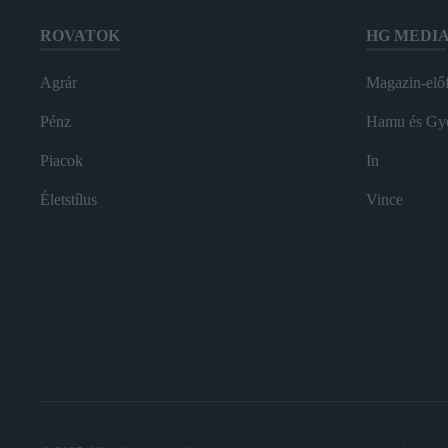
ROVATOK
HG MEDI
Agrár
Magazin-előf
Pénz
Hamu és Gy
Piacok
In
Életstílus
Vince