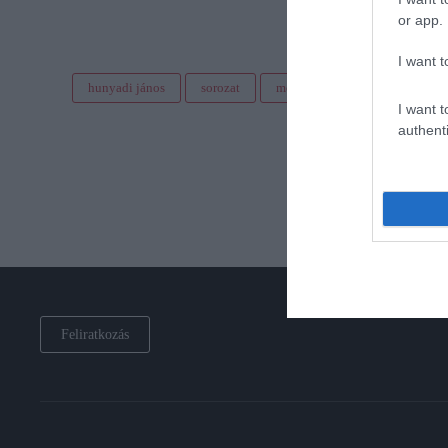
or app.
I want t
hunyadi jános
sorozat
mozi
siker
cinema c
I want t
authenti
Feliratkozás