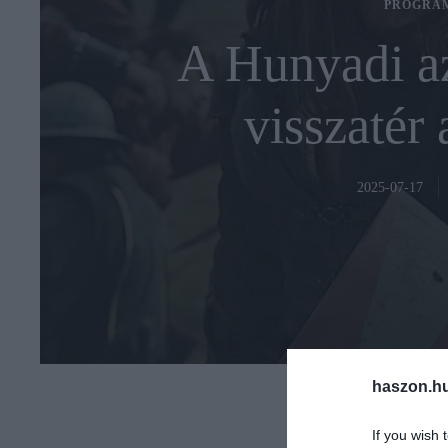
PROGRA
A Hunyadi az
visszatér
2025-07-17
haszon.h
If you wish 