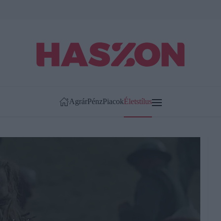
Agrár
Pénz
Piacok
Életstílus