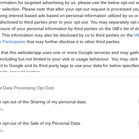
formation for targeted advertising by us, please use the below opt-out s
r selection. Please note that after your opt-out request is processed y
Ú
eing interest-based ads based on personal information utilized by us or
g
disclosed to third parties prior to your opt-out. You may separately opt-
k
losure of your personal information by third parties on the IAB’s list of
i
. This information may also be disclosed by us to third parties on the
IA
Participants
that may further disclose it to other third parties.
 that this website/app uses one or more Google services and may gath
including but not limited to your visit or usage behaviour. You may click 
 to Google and its third-party tags to use your data for below specifi
ogle consent section.
gadták a magyar sorozatgyártás eddigi
l Data Processing Opt Outs
dit. Így érthető, hogy az alkotók úgy
o opt-out of the Sharing of my personal data.
ius 22-én ismét levetítik a Cinema City
In
tában.
o opt-out of the Sale of my Personal Data.
In
rált forrásként a Google Keresőben!