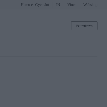
Hamu és Gyémánt
IN
Vince
Webshop
Feliratkozás