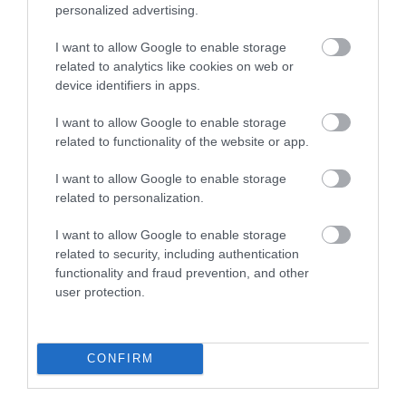
personalized advertising.
I want to allow Google to enable storage
STRANDOLÁS
related to analytics like cookies on web or
device identifiers in apps.
Nem a medence a strand legveszélyesebb része
I want to allow Google to enable storage
Tévhit, hogy a strandolás után jelentkező fertőzések többségét a
related to functionality of the website or app.
medencék vizében szedjük össze, állítják egészségügyi szakértők.
I want to allow Google to enable storage
related to personalization.
I want to allow Google to enable storage
related to security, including authentication
functionality and fraud prevention, and other
user protection.
CONFIRM