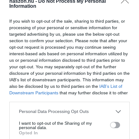
haszon.hu -
Do Not Process My Personal
Information
szimpatikus, viszont a környék az alapfeltételeiknek nem felel
meg. Az Időszerződéssel mindez kiszűrhető, és nem fog többet
kellemetlen meglepetést okozni egy közeli magasfeszültségű
If you wish to opt-out of the sale, sharing to third parties, or
processing of your personal or sensitive information for
vezeték, szórakozóhely vagy buszmegálló, esetleg egy csúnya
targeted advertising by us, please use the below opt-out
utcafront” – mondja Bartha Zoltán. „Az Időszerződés megkötése
section to confirm your selection. Please note that after your
után 24 órán belül megtudhatja az érdeklődő, hogy érdemes-e
opt-out request is processed you may continue seeing
személyesen is megnézni az ingatlant” – tette hozzá. A szolgáltatás
interest-based ads based on personal information utilized by
fizetős. Ezt már mi tesszük hozzá.
us or personal information disclosed to third parties prior to
your opt-out. You may separately opt-out of the further
disclosure of your personal information by third parties on the
ingatlanpiac
ingatlanközvetítő
hirdetés
környezet
IAB’s list of downstream participants. This information may
also be disclosed by us to third parties on the
IAB’s List of
lakcím
felmérés
közvetítői jutalék
újítás
Downstream Participants
that may further disclose it to other
third parties.
szolgáltatás
Please note that this website/app uses one or more Google
Personal Data Processing Opt Outs
services and may gather and store information including but
not limited to your visit or usage behaviour. You may click to
I want to opt-out of the Sharing of my
personal data.
grant or deny consent to Google and its third-party tags to
Opted In
use your data for below specified purposes in below Google