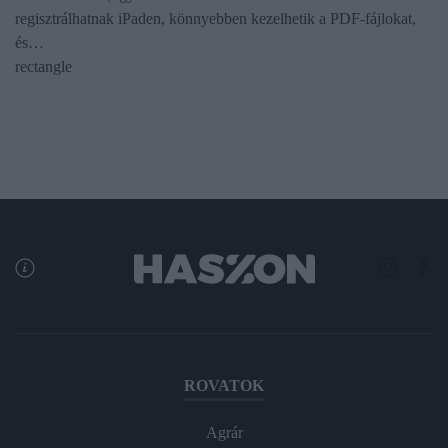
regisztrálhatnak iPaden, könnyebben kezelhetik a PDF-fájlokat,
és…
rectangle
ROVATOK
Agrár