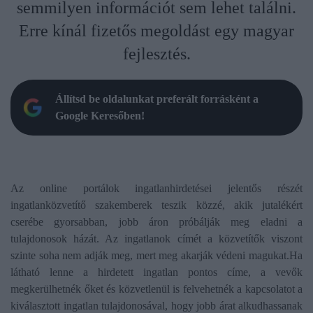
semmilyen információt sem lehet találni.
Erre kínál fizetős megoldást egy magyar
fejlesztés.
Állítsd be oldalunkat preferált forrásként a
Google Keresőben!
Az online portálok ingatlanhirdetései jelentős részét
ingatlanközvetítő szakemberek teszik közzé, akik jutalékért
cserébe gyorsabban, jobb áron próbálják meg eladni a
tulajdonosok házát. Az ingatlanok címét a közvetítők viszont
szinte soha nem adják meg, mert meg akarják védeni magukat.Ha
látható lenne a hirdetett ingatlan pontos címe, a vevők
megkerülhetnék őket és közvetlenül is felvehetnék a kapcsolatot a
kiválasztott ingatlan tulajdonosával, hogy jobb árat alkudhassanak