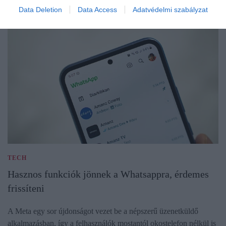
Data Deletion
Data Access
Adatvédelmi szabályzat
TECH
Hasznos funkciók jönnek a Whatsappra, érdemes
frissíteni
A Meta egy sor újdonságot vezet be a népszerű üzenetküldő
alkalmazásban, így a felhasználók mostantól okostelefon nélkül is