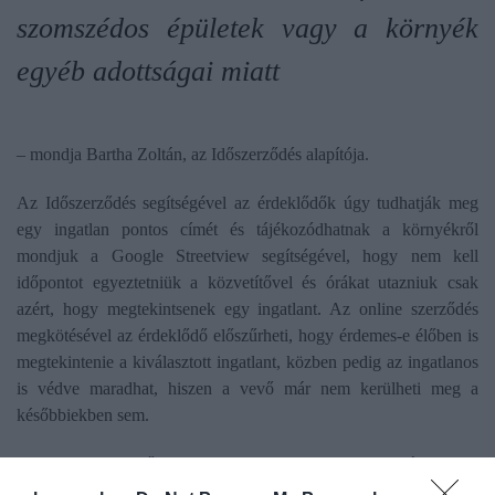
szomszédos épületek vagy a környék
egyéb adottságai miatt
– mondja Bartha Zoltán, az Időszerződés alapítója.
Az Időszerződés segítségével az érdeklődők úgy tudhatják meg
egy ingatlan pontos címét és tájékozódhatnak a környékről
mondjuk a Google Streetview segítségével, hogy nem kell
időpontot egyeztetniük a közvetítővel és órákat utazniuk csak
azért, hogy megtekintsenek egy ingatlant. Az online szerződés
megkötésével az érdeklődő előszűrheti, hogy érdemes-e élőben is
megtekintenie a kiválasztott ingatlant, közben pedig az ingatlanos
is védve maradhat, hiszen a vevő már nem kerülheti meg a
későbbiekben sem.
Az ingatlankeresőknek fontos, hogy ne pazarolják olyan
ingatlanokra az idejüket, amelyeknek a hirdetése ugyan