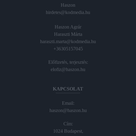
Haszon
hirdetes@kodmedia.hu
Haszon Agrár
Haraszti Márta
haraszti.marta@kodmedia.hu
+36305157045
Előfizetés, terjesztés:
elofiz@haszon.hu
KAPCSOLAT
Email:
haszon@haszon.hu
Cím:
1024 Budapest,