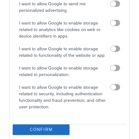
I want to allow Google to send me
personalized advertising.
INGATLAN
I want to allow Google to enable storage
Érdemes most vásárolni? Kétarcú a Velencei-tó
related to analytics like cookies on web or
device identifiers in apps.
ingatlanpiaca
I want to allow Google to enable storage
Bár a Velencei-tó kritikus, mindössze 60 centiméter körüli
related to functionality of the website or app.
rekordalacsony vízállása komoly aggodalomra ad okot, az
ökológiai válság még nem hozott pánikszerű összeomlást a térség
I want to allow Google to enable storage
lakáspiacán. A…
related to personalization.
I want to allow Google to enable storage
related to security, including authentication
functionality and fraud prevention, and other
user protection.
CONFIRM