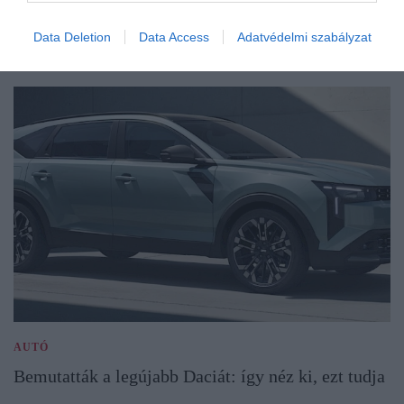
Data Deletion
Data Access
Adatvédelmi szabályzat
AUTÓ
Bemutatták a legújabb Daciát: így néz ki, ezt tudja