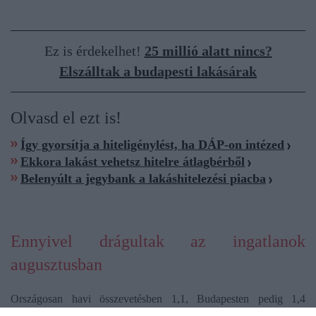
Ez is érdekelhet!
25 millió alatt nincs?
Elszálltak a budapesti lakásárak
Olvasd el ezt is!
Így gyorsítja a hiteligénylést, ha DÁP-on intézed
Ekkora lakást vehetsz hitelre átlagbérből
Belenyúlt a jegybank a lakáshitelezési piacba
Ennyivel drágultak az ingatlanok
augusztusban
Országosan havi összevetésben 1,1, Budapesten pedig 1,4
százalékkal emelkedtek a lakásárak augusztusban. Az egy évvel