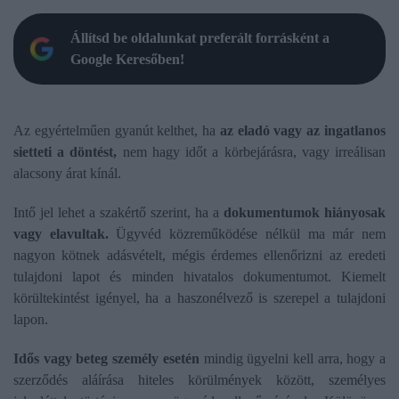
Állítsd be oldalunkat preferált forrásként a
Google Keresőben!
Az egyértelműen gyanút kelthet, ha
az eladó vagy az ingatlanos
sietteti a döntést,
nem hagy időt a körbejárásra, vagy irreálisan
alacsony árat kínál.
Intő jel lehet a szakértő szerint, ha a
dokumentumok hiányosak
vagy elavultak.
Ügyvéd közreműködése nélkül ma már nem
nagyon kötnek adásvételt, mégis érdemes ellenőrizni az eredeti
tulajdoni lapot és minden hivatalos dokumentumot. Kiemelt
körültekintést igényel, ha a haszonélvező is szerepel a tulajdoni
lapon.
Idős vagy beteg személy esetén
mindig ügyelni kell arra, hogy a
szerződés aláírása hiteles körülmények között, személyes