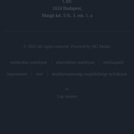
Cím:
1024 Budapest,
Margit krt. 5/A, 3. em. 1. a
© 2025 All rights reserved. Powered by
HG Media
.
moderálási szabályzat
adatvédelmi szabályzat
médiaajánló
impresszum
ászf
akadálymentességi megfelelőségi nyilatkozat
Lap tetejére