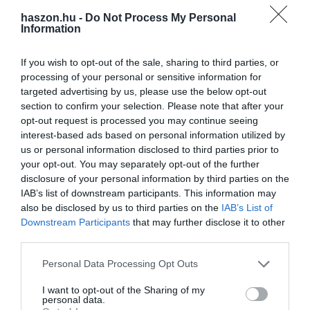
ezelőtti szinthez képest 14,7 százalékkal, a
fővárosban pedig
haszon.hu -
Do Not Process My Personal
Information
21,3 százalékkal
kerülnek többe a lakások az ingatlan.com
lakásárindexe szerint.
If you wish to opt-out of the sale, sharing to third parties, or
processing of your personal or sensitive information for
A Dél-Alföldön kiugró, 4,2 százalékos drágulás következett be
targeted advertising by us, please use the below opt-out
augusztusban, Pest vármegyében 2,2 százalékos volt a havi
section to confirm your selection. Please note that after your
áremelkedés. Ezzel szemben a Dél-Dunántúlon minimális, 0,2
opt-out request is processed you may continue seeing
százalékos árcsökkenés történt.
interest-based ads based on personal information utilized by
us or personal information disclosed to third parties prior to
your opt-out. You may separately opt-out of the further
disclosure of your personal information by third parties on the
IAB’s list of downstream participants. This information may
also be disclosed by us to third parties on the
IAB’s List of
ház
ingatlan
lakás
jog
ügyvéd
adásvétel
Downstream Participants
that may further disclose it to other
third parties.
Please note that this website/app uses one or more Google
Personal Data Processing Opt Outs
services and may gather and store information including but
not limited to your visit or usage behaviour. You may click to
I want to opt-out of the Sharing of my
personal data.
grant or deny consent to Google and its third-party tags to