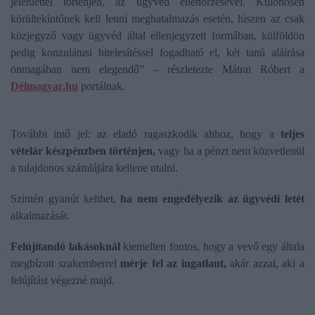
jelenléttel történjen, az ügyvéd ellenőrzésével. Különösen
körültekintőnek kell lenni meghatalmazás esetén, hiszen az csak
közjegyző vagy ügyvéd által ellenjegyzett formában, külföldön
pedig konzulátusi hitelesítéssel fogadható el, két tanú aláírása
önmagában nem elegendő” – részletezte Mátrai Róbert a
Délmagyar.hu
portálnak.
További intő jel: az eladó ragaszkodik ahhoz, hogy a
teljes
vételár készpénzben történjen,
vagy ha a pénzt nem közvetlenül
a tulajdonos számlájára kellene utalni.
Szintén gyanút kelthet,
ha nem engedélyezik az ügyvédi letét
alkalmazását.
Felújítandó lakásoknál
kiemelten fontos, hogy a vevő egy általa
megbízott szakemberrel
mérje fel az ingatlant,
akár azzal, aki a
felújítást végezné majd.