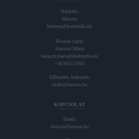
Hirdetés:
Haszon
hirdetes@kodmedia.hu
Haszon Agrár
Haraszti Márta
haraszti.marta@kodmedia.hu
+36305157045
Előfizetés, terjesztés:
elofiz@haszon.hu
KAPCSOLAT
Email:
haszon@haszon.hu