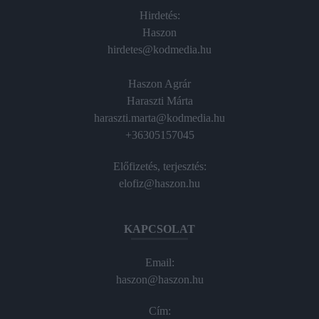
Hirdetés:
Haszon
hirdetes@kodmedia.hu
Haszon Agrár
Haraszti Márta
haraszti.marta@kodmedia.hu
+36305157045
Előfizetés, terjesztés:
elofiz@haszon.hu
KAPCSOLAT
Email:
haszon@haszon.hu
Cím: