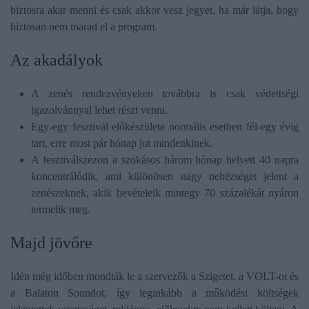
biztosra akar menni és csak akkor vesz jegyet, ha már látja, hogy
biztosan nem marad el a program.
Az akadályok
A zenés rendezvényeken továbbra is csak védettségi
igazolvánnyal lehet részt venni.
Egy-egy fesztivál előkészülete normális esetben fél-egy évig
tart, erre most pár hónap jut mindenkinek.
A fesztiválszezon a szokásos három hónap helyett 40 napra
koncentrálódik, ami különösen nagy nehézséget jelent a
zenészeknek, akik bevételeik mintegy 70 százalékát nyáron
termelik meg.
Majd jövőre
Idén még időben mondták le a szervezők a Szigetet, a VOLT-ot és
a Balaton Soundot, így leginkább a működési költségek