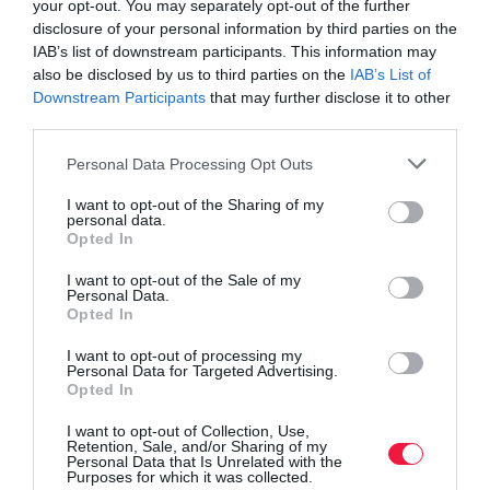
your opt-out. You may separately opt-out of the further
disclosure of your personal information by third parties on the
IAB’s list of downstream participants. This information may
also be disclosed by us to third parties on the
IAB’s List of
Downstream Participants
that may further disclose it to other
third parties.
Please note that this website/app uses one or more Google
Personal Data Processing Opt Outs
services and may gather and store information including but
not limited to your visit or usage behaviour. You may click to
I want to opt-out of the Sharing of my
personal data.
grant or deny consent to Google and its third-party tags to
Opted In
use your data for below specified purposes in below Google
consent section.
I want to opt-out of the Sale of my
Personal Data.
Opted In
I want to opt-out of processing my
Personal Data for Targeted Advertising.
Opted In
I want to opt-out of Collection, Use,
Retention, Sale, and/or Sharing of my
Personal Data that Is Unrelated with the
Purposes for which it was collected.