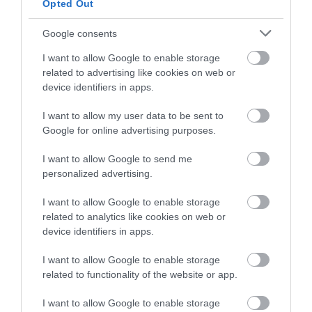
Opted Out
INGATLAN
Google consents
Érdemes most vásárolni? Kétarcú a Velencei-tó
ingatlanpiaca
I want to allow Google to enable storage
related to advertising like cookies on web or
Bár a Velencei-tó kritikus, mindössze 60 centiméter körüli
device identifiers in apps.
rekordalacsony vízállása komoly aggodalomra ad okot, az
I want to allow my user data to be sent to
ökológiai válság még nem hozott pánikszerű összeomlást a térség
Google for online advertising purposes.
lakáspiacán. A…
I want to allow Google to send me
personalized advertising.
I want to allow Google to enable storage
related to analytics like cookies on web or
device identifiers in apps.
I want to allow Google to enable storage
related to functionality of the website or app.
I want to allow Google to enable storage