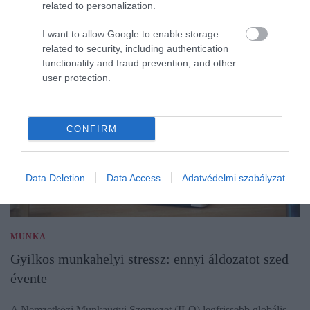
related to personalization.
I want to allow Google to enable storage
related to security, including authentication
functionality and fraud prevention, and other
user protection.
CONFIRM
Data Deletion
Data Access
Adatvédelmi szabályzat
MUNKA
Gyilkos munkahelyi stressz: ennyi áldozatot szed
évente
A Nemzetközi Munkaügyi Szervezet (ILO) legfrissebb globális