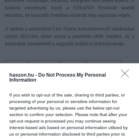
jelentettek veszteséget, reklámra, előlegekre nem kellett költeni. A
balatoni események közül a STRAND Fesztivált kisebb
méretben, de hosszabb formában rendezik meg augusztus végén.
A szektor a nemzetközi Live Nation koncertszervező várakozásai
szerint 2022-ben térhet vissza a pandémia előtti szinthez, de a
fesztiválok visszatérését a negyedik hullám is befolyásolhatja.
járvány
járvány után
fesztivál
fesztiválszezon
haszon.hu -
Do Not Process My Personal
zenés rendezvény
jegyárusítás
óvatosság
félház
Information
bevétel
nézőszám
If you wish to opt-out of the sale, sharing to third parties, or
processing of your personal or sensitive information for
targeted advertising by us, please use the below opt-out
section to confirm your selection. Please note that after your
opt-out request is processed you may continue seeing
interest-based ads based on personal information utilized by
us or personal information disclosed to third parties prior to