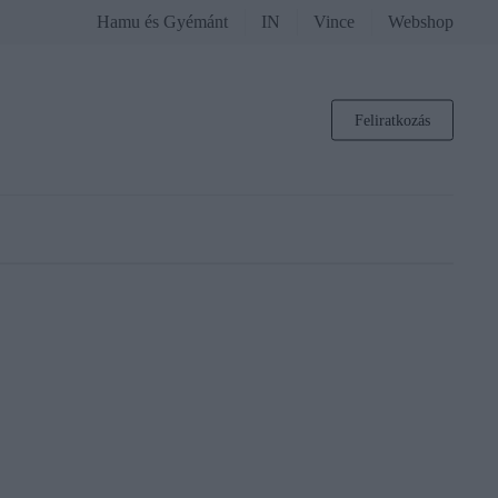
Hamu és Gyémánt
IN
Vince
Webshop
Feliratkozás