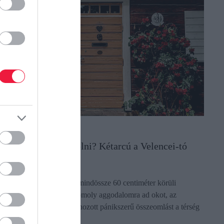
NGATLAN
rdemes most vásárolni? Kétarcú a Velencei-tó
ngatlanpiaca
ár a Velencei-tó kritikus, mindössze 60 centiméter körüli
ekordalacsony vízállása komoly aggodalomra ad okot, az
kológiai válság még nem hozott pánikszerű összeomlást a térség
akáspiacán. A…