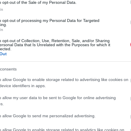
o opt-out of the Sale of my Personal Data.
rált forrásként a Google Keresőben!
In
to opt-out of processing my Personal Data for Targeted
ing.
In
 elmúlt közel 70 évben csak technikai problémák alkalmával
 így akkor is, amikor 1993. december 12-én elhunyt Antall
o opt-out of Collection, Use, Retention, Sale, and/or Sharing
ersonal Data that Is Unrelated with the Purposes for which it
öke.
lected.
Out
olizálja. Az elmúlt években a közmédia a politikai hatalom
nyilvánosság hiteles és objektív tájékoztatását. Ehelyett a
consents
változik"
- olvasható a közleményben.
I
o allow Google to enable storage related to advertising like cookies on
É
evice identifiers in apps.
"A közmédia nem hazudhat. Bocsánatot kérünk, amiért
i
alakul, hogy a jövőben független és hiteles legyen. A
o allow my user data to be sent to Google for online advertising
"
s.
B
r
to allow Google to send me personalized advertising.
ö
rmában, filmekkel és hírszolgáltatás nélkül indul újra. A
l
o allow Google to enable storage related to analytics like cookies on