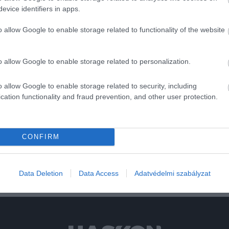
űsora hallgatható, egyelőre hírszolgáltatás nélkül. Az új
r
evice identifiers in apps.
 fokozatosan, ütemezetten indulnak újra. Az átállás a
em érinti érdemben.
o allow Google to enable storage related to functionality of the website
jnokság mérkőzései is - változatlanul, zavartalanul
o allow Google to enable storage related to personalization.
o allow Google to enable storage related to security, including
cation functionality and fraud prevention, and other user protection.
k
CONFIRM
Data Deletion
Data Access
Adatvédelmi szabályzat