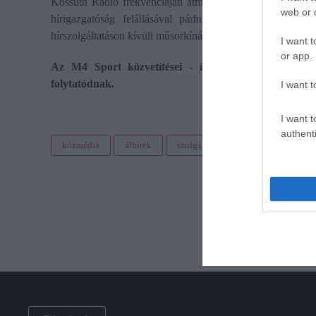
Kossuth Rádió frekvenciáján átmenetileg a Bartók Rádió m
web or d
hírigazgatóság felállásával párhuzamosan a hírműsorok
hírszolgáltatáson kívüli műsorkínálatot más platformokon n
I want t
or app.
Az M4 Sport közvetítései - így a labdarúgó-világba
folytatódnak.
I want t
I want t
authenti
közmédia
álhírek
szolgáltatás
leállás
híre