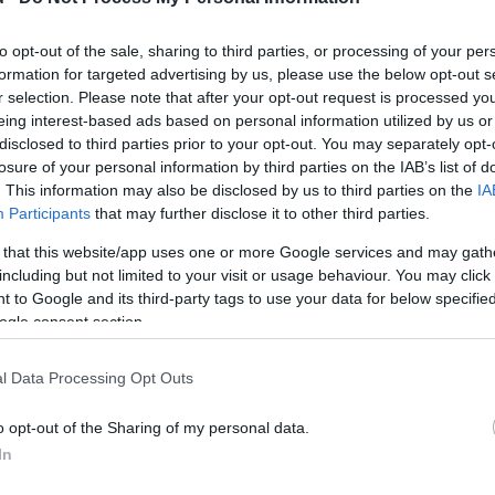
M
to opt-out of the sale, sharing to third parties, or processing of your per
k
formation for targeted advertising by us, please use the below opt-out s
r selection. Please note that after your opt-out request is processed y
m
eing interest-based ads based on personal information utilized by us or
b
disclosed to third parties prior to your opt-out. You may separately opt-
losure of your personal information by third parties on the IAB’s list of
. This information may also be disclosed by us to third parties on the
IA
Participants
that may further disclose it to other third parties.
 that this website/app uses one or more Google services and may gath
including but not limited to your visit or usage behaviour. You may click 
 to Google and its third-party tags to use your data for below specifi
th Rádió helyén pedig a Bartók Rádió
ogle consent section.
megbízott ideiglenes vezérigazgatója,
l Data Processing Opt Outs
, ideiglenes szakmai csapat azonnali
t, leállította a hírszolgáltatást a
o opt-out of the Sharing of my personal data.
 az MTVA Sajtó és Marketing Irodája.
In