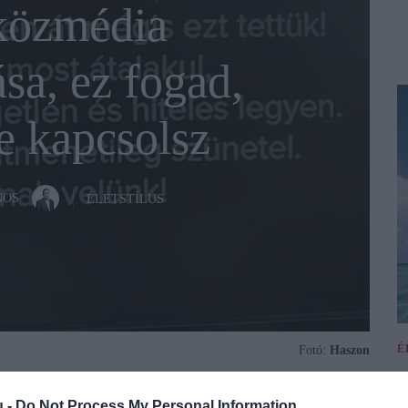
 közmédia
ása, ez fogad,
e kapcsolsz
NOS
ÉLETSTÍLUS
É
Fotó:
Haszon
E
l
u -
Do Not Process My Personal Information