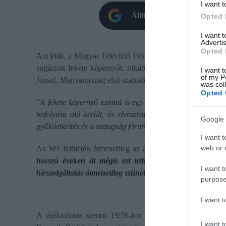
I want t
Állítsd be oldalunkat prefe
Opted 
I want 
Advertis
Opted 
Azt írták, a Magyar Televízió 1957. május 1-jén indult. Az
sugárzott fekete képernyőt, ritkábban pedig halálesetkor:
I want t
of my P
József, Magyarország első szabadon választott minisztereln
was col
Opted 
"A fekete képernyő ezúttal is egy korszak lezárását szimb
befolyása alá került, és elvesztette legfőbb funkcióját: a 
Google 
gyűlöletkeltés és a hazugság fóruma lett. Ez mostantól meg
I want t
web or d
Az M1 felületén átmenetileg az alábbi szöveg olvasható:
hosszú éveken át mégis ezt tettük! A közmédia most át
I want t
hírszolgáltatás átmenetileg szünetel. Maradjanak velünk!
purpose
I want 
A tájékoztatás szerint 19:56-kor az M1 átmenetileg új fo
I want t