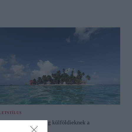
LETSTÍLUS
z a 10 legjobb ország külföldieknek a
etelepedésre