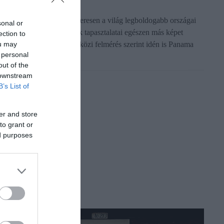
iközben Norvégia rendszeresen a világ legboldogabb országai
sonal or
özött szerepel, a külföldiek tapasztalatai egészen más képet
ection to
ou may
utatnak. Egy friss nemzetközi felmérés szerint idén is Panama
 personal
izonyult a…
out of the
 downstream
B’s List of
er and store
to grant or
ed purposes