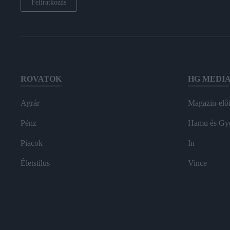
Feliratkozás
ROVATOK
HG MEDI
Agrár
Magazin-előf
Pénz
Hamu és Gy
Piacok
In
Életstílus
Vince