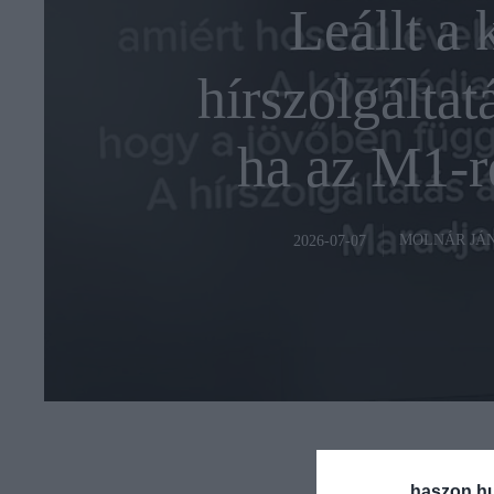
Leállt a
hírszolgáltat
ha az M1-r
MOLNÁR JÁ
2026-07-07
haszon.h