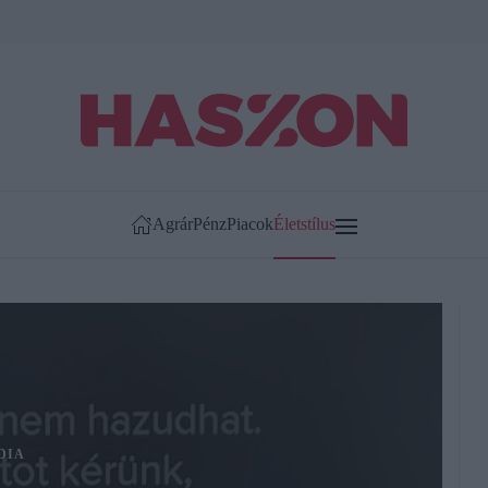
Agrár
Pénz
Piacok
Életstílus
DIA