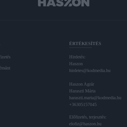
A
ÉRTÉKESÍTÉS
izetés
Hirdetés:
Haszon
émánt
hirdetes@kodmedia.hu
Haszon Agrár
Haraszti Márta
haraszti.marta@kodmedia.hu
+36305157045
Előfizetés, terjesztés:
elofiz@haszon.hu