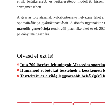
egyik legsikeresebb és legkeresettebb modelljét, hisze
árszegmensében.
A gyártás folytatásának kulcsfontosságú helyszíne lehet a
optimalizálhatja gyártókapacitásait. A döntés ugyanakko
második generációja
rendkívüli piaci sikereket ér el: 
példány talált gazdára.
Olvasd el ezt is!
Itt a 700 lóerőre feltuningolt Mercedes sportk
Humanoid robotokat tesztelnek a kecskeméti
Tesztelték: ez a világ leggyorsabb belső égésű 