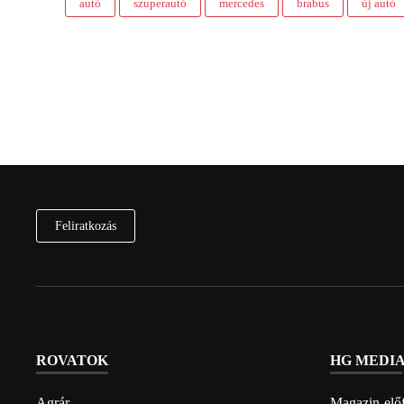
autó
szuperautó
mercedes
brabus
új autó
Feliratkozás
ROVATOK
HG MEDI
Agrár
Magazin-előf