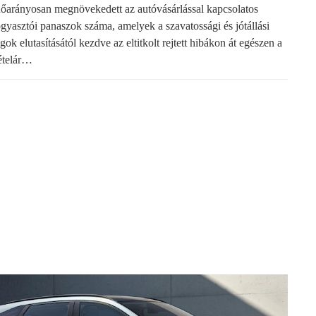
dőarányosan megnövekedett az autóvásárlással kapcsolatos
ogyasztói panaszok száma, amelyek a szavatossági és jótállási
gok elutasításától kezdve az eltitkolt rejtett hibákon át egészen a
ételár…