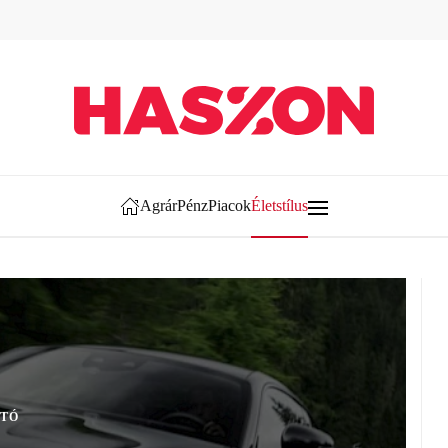
Agrár
Pénz
Piacok
Életstílus
TÓ