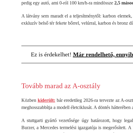
pedig egy autó, ami 0-ról 100 km/h-ra mindössze
2,5 máso
A látvány sem maradt el a teljesítménytől: karbon elemek,
exkluzív belső tér fekete bőrrel, velúrral, karbon és bronz dí
Ez is érdekelhet!
Már rendelhető, ennyi
Tovább marad az A-osztály
Közben
kiderült:
bár eredetileg 2026-ra tervezte az A-os
meghosszabbítja a modell életciklusát. A döntés hátterében a
A stuttgarti gyártó vezetősége úgy határozott, hogy lega
Burzer, a Mercedes termelési igazgatója is megerősített. 