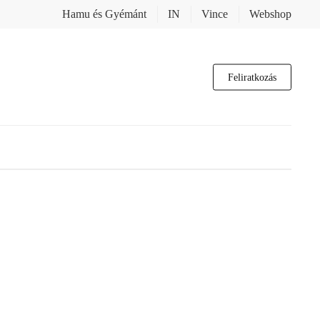
Hamu és Gyémánt
IN
Vince
Webshop
Feliratkozás