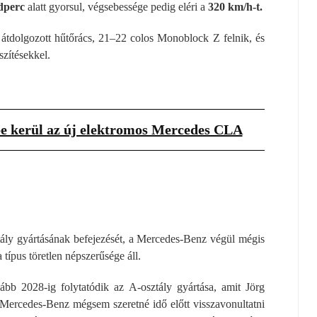
dperc
alatt gyorsul, végsebessége pedig eléri a
320 km/h-t.
 átdolgozott hűtőrács, 21–22 colos Monoblock Z felnik, és
szítésekkel.
be kerül az új elektromos Mercedes CLA
ztály gyártásának befejezését, a Mercedes-Benz végül mégis
 típus töretlen népszerűsége áll.
lább 2028-ig folytatódik az A-osztály gyártása, amit Jörg
A Mercedes-Benz mégsem szeretné idő előtt visszavonultatni