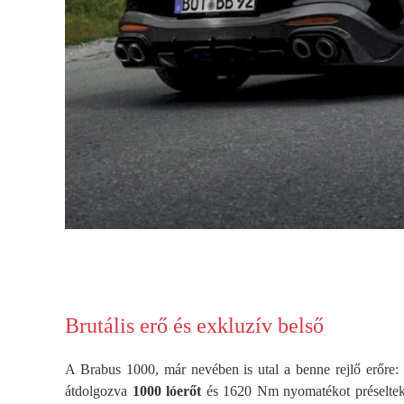
Brutális erő és exkluzív belső
A Brabus 1000, már nevében is utal a benne rejlő erőre
átdolgozva
1000 lóerőt
és 1620 Nm nyomatékot préseltek k