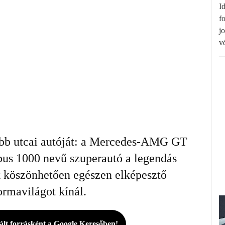
I
f
jo
v
ebb utcai autóját: a Mercedes-AMG GT
bus 1000 nevű szuperautó a legendás
köszönhetően egészen elképesztő
ormavilágot kínál.
rált forrásként a Google Keresőben!