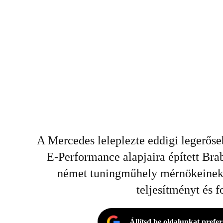
A Mercedes leleplezte eddigi legerős
E-Performance alapjaira épített Bra
német tuningműhely mérnökeinek 
teljesítményt és f
Állítsd be oldalunkat prefe