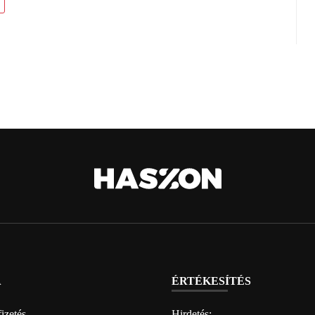
A
ÉRTÉKESÍTÉS
izetés
Hirdetés: