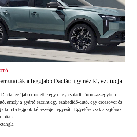
UTÓ
emutatták a legújabb Daciát: így néz ki, ezt tudja
 Dacia legújabb modellje egy nagy családi három-az-egyben
utó, amely a gyártó szerint egy szabadidő-autó, egy crossover és
gy kombi legjobb képességeit egyesíti. Egyelőre csak a sajtónak
utatták…
ectangle