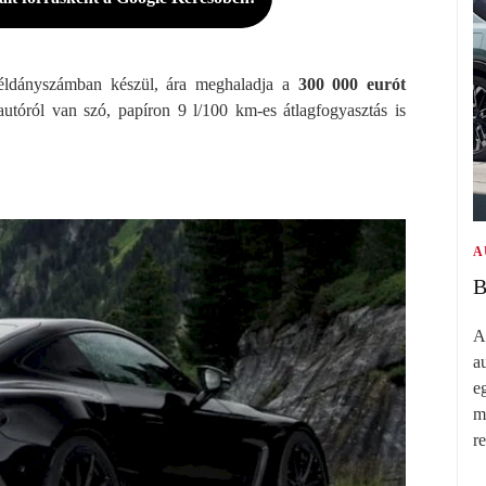
példányszámban készül, ára meghaladja a
300 000 eurót
autóról van szó, papíron 9 l/100 km-es átlagfogyasztás is
A
B
A
a
e
m
r