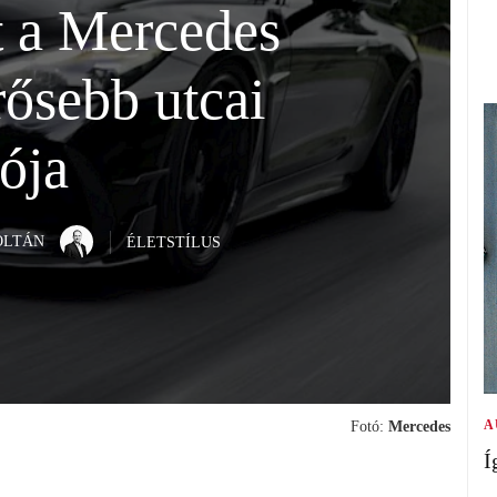
 a Mercedes
rősebb utcai
ója
OLTÁN
ÉLETSTÍLUS
A
Fotó:
Mercedes
Í