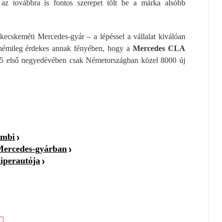
n az továbbra is fontos szerepet tölt be a márka alsóbb
 kecskeméti Mercedes-gyár – a lépéssel a vállalat kiválóan
r némileg érdekes annak fényében, hogy a
Mercedes CLA
2025 első negyedévében csak Németországban közel 8000 új
ombi
 Mercedes-gyárban
hiperautója