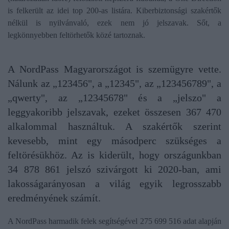
is felkerült az idei top 200-as listára. Kiberbiztonsági szakértők
nélkül is nyilvánvaló, ezek nem jó jelszavak. Sőt, a
legkönnyebben feltörhetők közé tartoznak.
A NordPass Magyarországot is szemügyre vette.
Nálunk az „123456", a „12345", az „123456789", a
„qwerty", az „12345678" és a „jelszo" a
leggyakoribb jelszavak, ezeket összesen 367 470
alkalommal használtuk. A szakértők szerint
kevesebb, mint egy másodperc szükséges a
feltörésükhöz. Az is kiderült, hogy országunkban
34 878 861 jelszó szivárgott ki 2020-ban, ami
lakosságarányosan a világ egyik legrosszabb
eredményének számít.
A NordPass harmadik felek segítségével 275 699 516 adat alapján