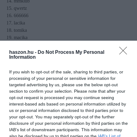
mmklub
qwertz
666666
lacika
tomika
macika
zolika
haszon.hu -
Do Not Process My Personal
Information
A teljes listát
ezen az oldalon
tekinthetitek meg.
If you wish to opt-out of the sale, sharing to third parties, or
processing of your personal or sensitive information for
targeted advertising by us, please use the below opt-out
A vállalat az alábbiakat tanácsolja egy
section to confirm your selection. Please note that after your
biztonságos jelszó létrehozásához:
opt-out request is processed you may continue seeing
interest-based ads based on personal information utilized by
us or personal information disclosed to third parties prior to
legyen minimum 12 karakter hosszúságú
your opt-out. You may separately opt-out of the further
tartalmazzon kis- és nagybetűket
disclosure of your personal information by third parties on the
tartalmazzon számokat és speciális karaktereket
IAB’s list of downstream participants. This information may
ne használjuk ugyan azokat a jelszavakat több fiókhoz
also be disclosed by us to third parties on the
IAB’s List of