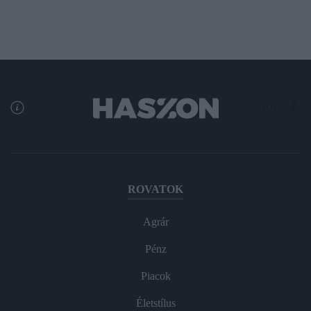
ROVATOK
Agrár
Pénz
Piacok
Életstílus