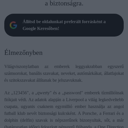
a biztonságra.
Állítsd be oldalunkat preferált forrásként a
Google Keresőben!
Élmezőnyben
Világviszonylatban az emberek leggyakrabban egyszerű
számsorokat, banális szavakat, neveket, autómárkákat, állatfajokat
és szitokszavakat állítanak be jelszavuknak.
Az „123456", a „qwerty" és a „password" emberek tízmillióinak
fiókjait védi. Az adatok alapján a Liverpool a világ legkedveltebb
csapata, ugyanis csaknem egymillió ember használja az angol
futball klub nevét biztonsági kulcsként. A Porsche, a Ferrari és a
dolphin (delfin) szavak is népszerűnek bizonyultak, sőt, a már
(határozatlan időre) feloszlott népszerű fiúbanda, a One Direction