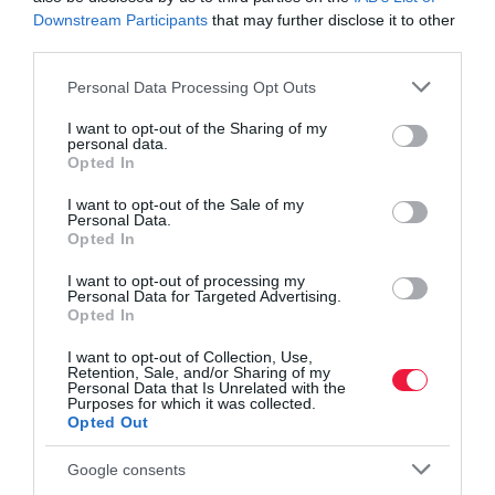
90 naponta változtassuk meg a jelszavakat
Downstream Participants
that may further disclose it to other
használjunk
jelszógenerátort
, ami a legkönnyebb és
third parties.
leggyorsabb módja a komplex jelszó létrehozásának
Please note that this website/app uses one or more Google
Personal Data Processing Opt Outs
használjunk
jelszómenedzsert
a kulcsok biztonságos és
services and may gather and store information including but
egyszerű kezeléséhez
not limited to your visit or usage behaviour. You may click to
I want to opt-out of the Sharing of my
personal data.
grant or deny consent to Google and its third-party tags to
Opted In
use your data for below specified purposes in below Google
jelsző
biztonság
adatvédelem
biztonságos jelszó
consent section.
I want to opt-out of the Sale of my
Personal Data.
hacker
kiberbiztonság
magyarország
tippek
Opted In
I want to opt-out of processing my
Personal Data for Targeted Advertising.
Opted In
I want to opt-out of Collection, Use,
Retention, Sale, and/or Sharing of my
Personal Data that Is Unrelated with the
Purposes for which it was collected.
Opted Out
Google consents