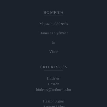
HG MEDIA
Magazin-előfizetés
Hamu és Gyémánt
In
Vince
ÉRTÉKESÍTÉS
Hirdetés:
Haszon
hirdetes@kodmedia.hu
Haszon Agrár
Haraszti Márta