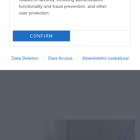
functionality and fraud prevention, and other
Benne vagyunk az ördögi körben: minél jobban hűtünk az extrém
user protection.
forróságban, annál inkább növeljük a felmelegedést – ijesztő
számokat közöltek
CONFIRM
Data Deletion
Data Access
Adatvédelmi szabályzat