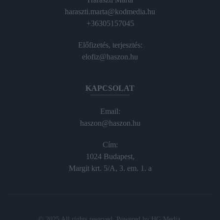
haraszti.marta@kodmedia.hu
+36305157045
Előfizetés, terjesztés:
elofiz@haszon.hu
KAPCSOLAT
Email:
haszon@haszon.hu
Cím:
1024 Budapest,
Margit krt. 5/A, 3. em. 1. a
© 2025 All rights reserved. Powered by
HG Media
.