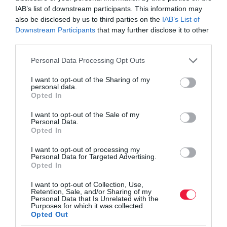
IAB’s list of downstream participants. This information may
also be disclosed by us to third parties on the
IAB’s List of
Downstream Participants
that may further disclose it to other
third parties.
Please note that this website/app uses one or more Google
Personal Data Processing Opt Outs
services and may gather and store information including but
not limited to your visit or usage behaviour. You may click to
I want to opt-out of the Sharing of my
personal data.
grant or deny consent to Google and its third-party tags to
Opted In
use your data for below specified purposes in below Google
consent section.
I want to opt-out of the Sale of my
Personal Data.
Opted In
I want to opt-out of processing my
Personal Data for Targeted Advertising.
Opted In
I want to opt-out of Collection, Use,
Retention, Sale, and/or Sharing of my
Personal Data that Is Unrelated with the
Purposes for which it was collected.
Opted Out
FIATALOK VÉDELME