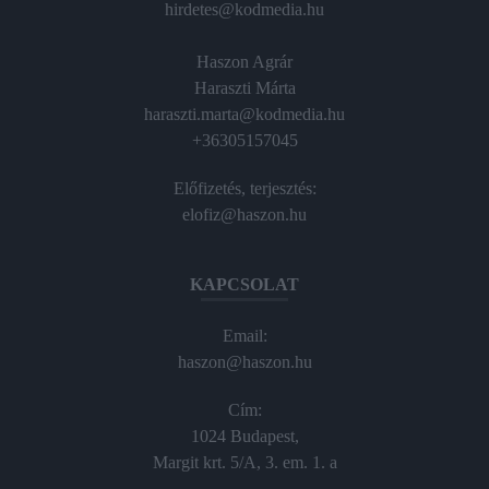
hirdetes@kodmedia.hu
Haszon Agrár
Haraszti Márta
haraszti.marta@kodmedia.hu
+36305157045
Előfizetés, terjesztés:
elofiz@haszon.hu
KAPCSOLAT
Email:
haszon@haszon.hu
Cím:
1024 Budapest,
Margit krt. 5/A, 3. em. 1. a