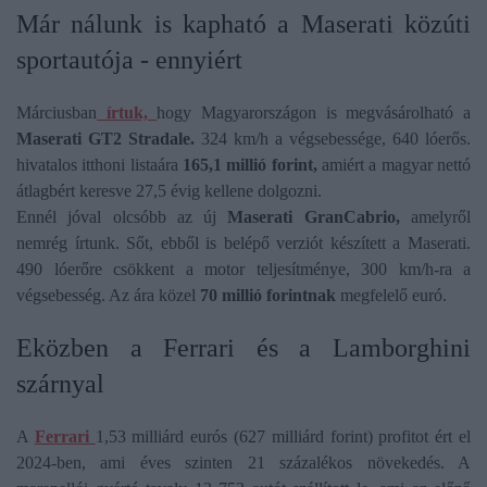
Már nálunk is kapható a Maserati közúti
sportautója - ennyiért
Márciusban
írtuk,
hogy Magyarországon is megvásárolható a
Maserati GT2 Stradale.
324 km/h a végsebessége, 640 lóerős.
hivatalos itthoni listaára
165,1 millió forint,
amiért a magyar nettó
átlagbért keresve 27,5 évig kellene dolgozni.
Ennél jóval olcsóbb az új
Maserati GranCabrio,
amelyről
nemrég írtunk. Sőt, ebből is belépő verziót készített a Maserati.
490 lóerőre csökkent a motor teljesítménye, 300 km/h-ra a
végsebesség. Az ára közel
70 millió forintnak
megfelelő euró.
Eközben a Ferrari és a Lamborghini
szárnyal
A
Ferrari
1,53 milliárd eurós (627 milliárd forint) profitot ért el
2024-ben, ami éves szinten 21 százalékos növekedés. A