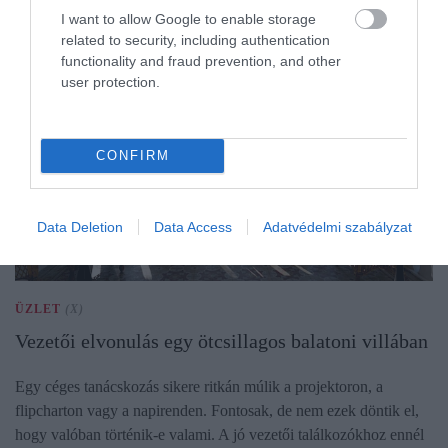
I want to allow Google to enable storage
related to security, including authentication
functionality and fraud prevention, and other
user protection.
CONFIRM
Data Deletion
Data Access
Adatvédelmi szabályzat
ÜZLET
(X)
Vezetői elvonulás egy ötcsillagos balatoni villában
Egy céges tanácskozás sikere ritkán múlik a projektoron, a
flipcharton vagy a napirenden. Fontosak, de nem ezek döntik el,
hogy valóban történik-e valami. A jó vezetői találkozókhoz ennél