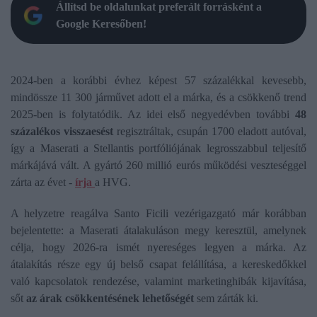
Állítsd be oldalunkat preferált forrásként a
Google Keresőben!
2024-ben a korábbi évhez képest 57 százalékkal kevesebb,
mindössze 11 300 járművet adott el a márka, és a csökkenő trend
2025-ben is folytatódik. Az idei első negyedévben további
48
százalékos visszaesést
regisztráltak, csupán 1700 eladott autóval,
így a Maserati a Stellantis portfóliójának legrosszabbul teljesítő
márkájává vált. A gyártó 260 millió eurós működési veszteséggel
zárta az évet -
írja
a HVG.
A helyzetre reagálva Santo Ficili vezérigazgató már korábban
bejelentette: a Maserati átalakuláson megy keresztül, amelynek
célja, hogy 2026-ra ismét nyereséges legyen a márka. Az
átalakítás része egy új belső csapat felállítása, a kereskedőkkel
való kapcsolatok rendezése, valamint marketinghibák kijavítása,
sőt
az árak csökkentésének lehetőségét
sem zárták ki.