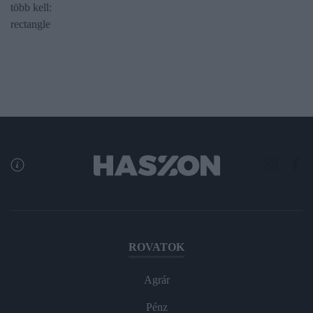
több kell:
rectangle
ROVATOK
Agrár
Pénz