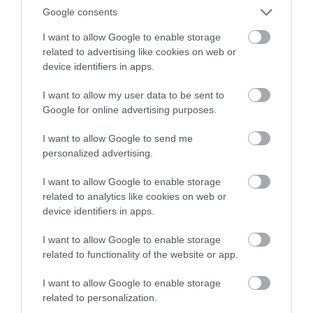
Vége a fiatalok energiaitalozásának a
Google consents
szigetországban
I want to allow Google to enable storage
related to advertising like cookies on web or
Angliában 2027 áprilisától nem vásárolhatnak magas
device identifiers in apps.
koffeintartalmú energiaitalt a 16 év alattiak. A tilalom az üzletekre,
I want to allow my user data to be sent to
az automatákra és az internetes értékesítésre is kiterjed,
Google for online advertising purposes.
megszegéséért…
I want to allow Google to send me
personalized advertising.
I want to allow Google to enable storage
related to analytics like cookies on web or
device identifiers in apps.
I want to allow Google to enable storage
related to functionality of the website or app.
I want to allow Google to enable storage
related to personalization.