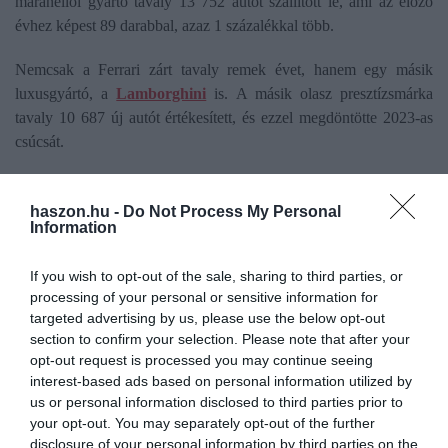
maranellói gyártó tavaly 13 752 autót szállított le, ami az előző
évhez képest 89 darabbal, azaz 1 százalékkal több.
Nemcsak a Ferrari zárt tavaly remek évet, hanem egy másik
luxusgyártó, a
Lamborghini
is. A másik olasz presztízsmárka
tavaly 10 687 új autót értékesített, és ezzel megdöntötte 2023-as
csúcsát.
luxus
luxusautó
maserati
olaszország
haszon.hu -
Do Not Process My Personal
Information
sportautó
If you wish to opt-out of the sale, sharing to third parties, or
processing of your personal or sensitive information for
targeted advertising by us, please use the below opt-out
section to confirm your selection. Please note that after your
opt-out request is processed you may continue seeing
interest-based ads based on personal information utilized by
us or personal information disclosed to third parties prior to
your opt-out. You may separately opt-out of the further
disclosure of your personal information by third parties on the