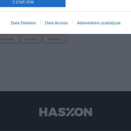
s gyárat fog felhúzni. A rivális Intel sem ül a babérjain:
CONFIRM
 mindjárt kettőt is.
Data Deletion
Data Access
Adatvédelmi szabályzat
kecskemét
leállás
járvány
fejlesztés
aerőpiac
daimler
alkatrész