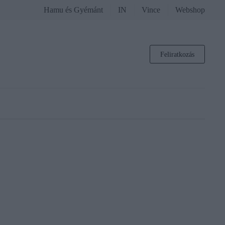
Hamu és Gyémánt
IN
Vince
Webshop
Feliratkozás