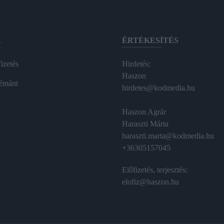
A
ÉRTÉKESÍTÉS
izetés
Hirdetés:
Haszon
émánt
hirdetes@kodmedia.hu
Haszon Agrár
Haraszti Márta
haraszti.marta@kodmedia.hu
+36305157045
Előfizetés, terjesztés:
elofiz@haszon.hu