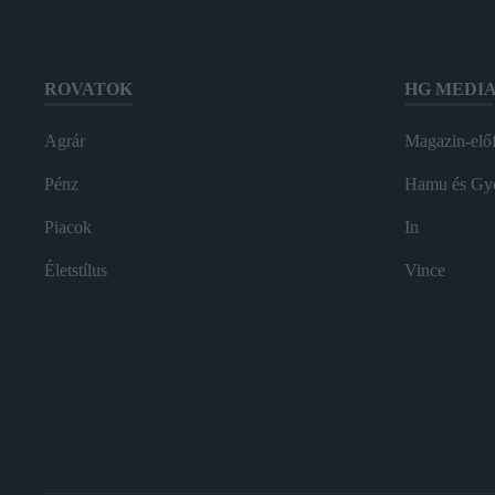
ROVATOK
HG MEDI
Agrár
Magazin-előf
Pénz
Hamu és Gy
Piacok
In
Életstílus
Vince