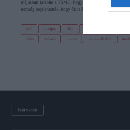
májusban közölte a TSMC, hogy Arizonában egy 12 milliárdo
nemrég bejelentették, hogy ők is építenek gyárat Arizonában,
autó
autóipar
chip
chiphiány
mercedes
késés
csúszás
munka
munkavállalók
munk
Feliratkozás