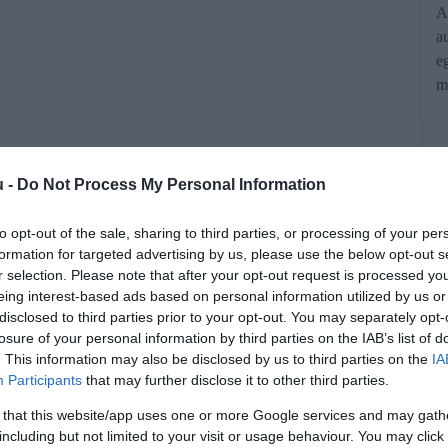
A
a
e
m
u -
Do Not Process My Personal Information
to opt-out of the sale, sharing to third parties, or processing of your per
formation for targeted advertising by us, please use the below opt-out s
r selection. Please note that after your opt-out request is processed y
észhiány miatt ismét leállt a termelés
eing interest-based ads based on personal information utilized by us or
állalói oltására és új modellje
disclosed to third parties prior to your opt-out. You may separately opt-
losure of your personal information by third parties on the IAB’s list of
tésére használja ki az időt.
. This information may also be disclosed by us to third parties on the
IA
Participants
that may further disclose it to other third parties.
rált forrásként a Google Keresőben!
 that this website/app uses one or more Google services and may gath
including but not limited to your visit or usage behaviour. You may click 