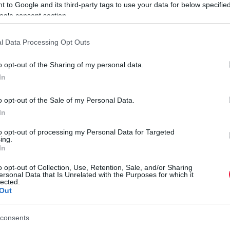
 to Google and its third-party tags to use your data for below specifi
ogle consent section.
a szerint az egyes félvezető komponensek terén jelenleg
szellátásban. A kecskeméti gyár emiatt a tervek szerint a 17.
l Data Processing Opt Outs
termelési programját.
o opt-out of the Sharing of my personal data.
 a napokban jelentős számú munkavállalónak ajánlják fel a
In
e önként jelentkeznek. A termelési szünetben átépítési és
j modell sorozatgyártásának előkészületeit is végzik. A
o opt-out of the Sale of my Personal Data.
 valamint a megfelelő juttatásokat.
In
É
to opt-out of processing my Personal Data for Targeted
M
ing.
In
árban: január 20-tól tíz napig szünetelt a termelés szintén
F
o opt-out of Collection, Use, Retention, Sale, and/or Sharing
vezető áramköröket gyártó Intel április 22-én jelezte, hogy
t
ersonal Data that Is Unrelated with the Purposes for which it
atrészek kínálatában bekövetkezett hiánynak. A chipgyártó
lected.
o
Out
osan emelkedik, és bár egy folyamatosan felfutó iparágról
p
letet, ami egyben hiányt is szült. Ez nem meglepő, hiszen
r
consents