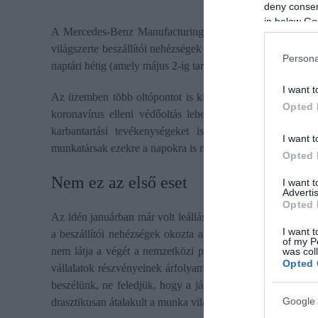
deny consent
in below Go
A Mercedes-Benz Manufacturing Hungary Kft. tájékoztatás
világszerte beszállítói nehézségek tapasztalhatók az alkatré
Persona
naptári hétig (amely május 2-ig tart) bezárólag módosította 
I want t
Az üzemben több oltópontot is kialakítottak, így ezekben
Opted 
koronavírus elleni védőoltás lehetőségét, amennyiben err
karbantartási tevékenységeket is ellátnak, illetve az ú
I want t
munkatársak ezekre a napokra is megkapják alapfizetésüket,
Opted 
Nem ez az első eset
I want 
Advertis
Opted 
Az idén januárban már volt leállás a kecskeméti Mercedes gy
I want t
a beszállítói nehézségek okozta alkatrészhiány miatt. A fél
of my P
nem látja a végét a nemzetközi piacon az elektronikai alk
was col
Opted 
vállalatok részvényeinek árfolyama az utóbbi időben roham
beszélünk, ne feledjük, hogy a járvány megnövelte a keres
Google 
drasztikusan átalakult a munka világa és a magánéletünk is.