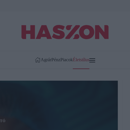
Agrár
Pénz
Piacok
Életstílus
TÓ