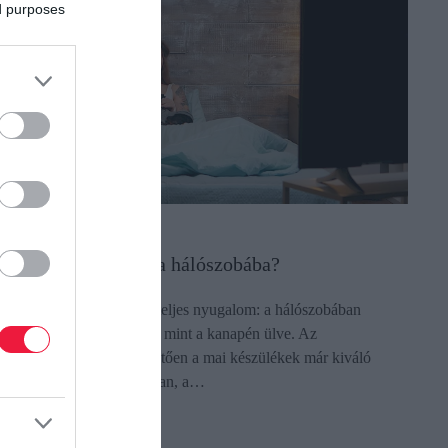
ed purposes
LETSTÍLUS
(X)
ilyen TV-t vegyek a hálószobába?
élhomály, puha takaró és teljes nyugalom: a hálószobában
évézni egészen más műfaj, mint a kanapén ülve. Az
kosfunkcióknak köszönhetően a mai készülékek már kiváló
artnerek az esti relaxációban, a…
ectangle