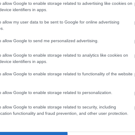
o allow Google to enable storage related to advertising like cookies on
nciákat, tanórákat, megbeszéléseket online platformokon
evice identifiers in apps.
-konzolok és a számítógépek eladásaiban is. Az elektromos
Mindezek eredményeként a chipgyártóknak priorizálniuk kell
o allow my user data to be sent to Google for online advertising
tesként,
hiszen a nagy technológiai cégek általában előnyt
s.
to allow Google to send me personalized advertising.
tók
o allow Google to enable storage related to analytics like cookies on
evice identifiers in apps.
mpany) a világ egyik legnagyobb mikrochip gyártója, a
0 százalékáért. Nemrégiben bejelentették, hogy a következő
o allow Google to enable storage related to functionality of the website
kapacitásuk növelésébe.
Az már biztos, hogy az idei
a a magas szintű félvezetők fejlesztésére és gyártására.
o allow Google to enable storage related to personalization.
osságra hozott egy 20 milliárd dolláros fejlesztési keretet.
o allow Google to enable storage related to security, including
cation functionality and fraud prevention, and other user protection.
deje alatt elkezdett nyitni a fontos vállalatok irányába,
itikus iparágak ellátási láncaiban. Erre reagálva már tavaly