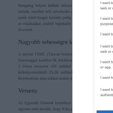
I want t
Rengeteg helyen átálltak otthoni munkavégzésre, konfere
web or d
tartunk, emellett erős növekedés megy végbe a videójáték
autók iránti kiugró kereslet pedig már csak hab a tortán. 
I want t
az eladásaikat, amiből leginkább
az autóipar jön ki vesz
purpose
élveznek.
I want 
Nagyobb sebességre kapcsoltak a gyár
I want t
web or d
A tajvani TSMC (Taiwan Semiconductor Manufacturing Co
Samsunggal karöltve ők felelősek a globális chipgyártás 8
I want t
3 évben összesen 100 milliárd dollárt
invesztálnak a 
or app.
költségvetésükből 25-28 milliárd dollárt forgatnak vissz
I want t
Bejelentésük nem sokkal azután jött, hogy az Intel is nyilván
Verseny
I want t
authenti
Az Egyesült Államok kormánya még Donald Trump hivatali i
ugyanis nem akarják, hogy Kína pole pozícióba kerüljön a kr