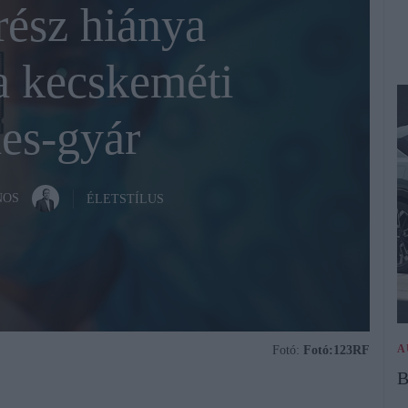
rész hiánya
 a kecskeméti
es-gyár
NOS
ÉLETSTÍLUS
A
Fotó:
Fotó:123RF
B