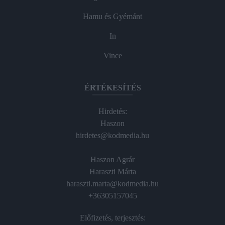
Hamu és Gyémánt
In
Vince
ÉRTÉKESÍTÉS
Hirdetés:
Haszon
hirdetes@kodmedia.hu
Haszon Agrár
Haraszti Márta
haraszti.marta@kodmedia.hu
+36305157045
Előfizetés, terjesztés: