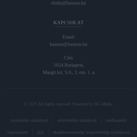
elofiz@haszon.hu
KAPCSOLAT
Email:
haszon@haszon.hu
Cím:
1024 Budapest,
Margit krt. 5/A, 3. em. 1. a
© 2025 All rights reserved. Powered by
HG Media
.
moderálási szabályzat
adatvédelmi szabályzat
médiaajánló
impresszum
ászf
akadálymentességi megfelelőségi nyilatkozat