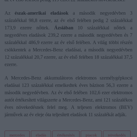
Az
észak-amerikai eladások
a második negyedévben 3
százalékkal 98,8 ezerre, az év első felében pedig 2 százalékkal
173,9 ezerre nőttek.
Ázsiában
10 százalékkal nőttek a
negyedéves eladások 239,2 ezerre a második negyedévben és 7
százalékkal 486,9 ezerre az év első felében. A világ többi részén
csökkentek a Mercedes-Benz eladásai, a második negyedévben
12 százalékkal 20,7 ezerre, az év első felében 18 százalékkal 37,5
ezerre.
A Mercedes-Benz akkumulátoros elektromos személygépkocsi
eladásai 123 százalékkal emelkedtek éves bázison 56,3 ezerre a
második negyedévben. Az év első felében 102,6 ezer elektromos
autót értékesített világszerte a Mercedes-Benz, ami 121 százalékos
éves növekedésnek felel meg. A teljesen elektromos (BEV)
járművek az év eleje óta teljesített eladások 11 százalékát adják.
mercedes
eladás
értékesítés
piacok
növekedés