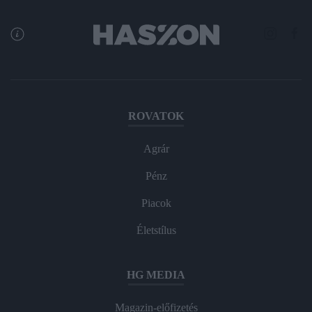
ROVATOK
Agrár
Pénz
Piacok
Életstílus
HG MEDIA
Magazin-előfizetés