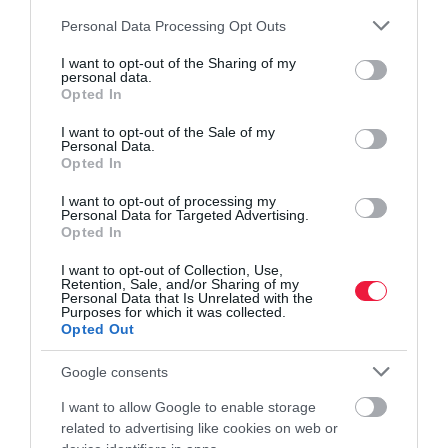
Please note that this website/app uses one or more Google
Personal Data Processing Opt Outs
services and may gather and store information including but
not limited to your visit or usage behaviour. You may click to
I want to opt-out of the Sharing of my
personal data.
grant or deny consent to Google and its third-party tags to
Opted In
use your data for below specified purposes in below Google
consent section.
I want to opt-out of the Sale of my
Personal Data.
Opted In
I want to opt-out of processing my
Personal Data for Targeted Advertising.
TECH
Opted In
Hasznos funkciók jönnek a Whatsappra, érdemes
I want to opt-out of Collection, Use,
frissíteni
Retention, Sale, and/or Sharing of my
Personal Data that Is Unrelated with the
Purposes for which it was collected.
A Meta egy sor újdonságot vezet be a népszerű üzenetküldő
Opted Out
alkalmazásban, így a felhasználók mostantól okostelefon nélkül is
Google consents
regisztrálhatnak iPaden, könnyebben kezelhetik a PDF-fájlokat,
és…
I want to allow Google to enable storage
related to advertising like cookies on web or