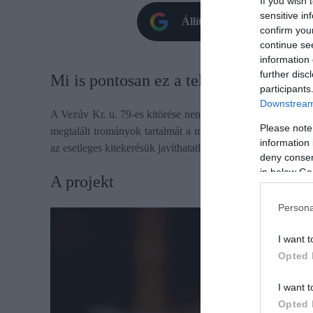
If you wish 
sensitive in
Állítsd be oldalunkat prefe
confirm you
continue se
information 
further disc
Mi is pontosan ez a tekercs?
participants
Downstream 
A Vezúv Kr. u. 79-es kitörése nemcsak Pompeji városát, h
Please note
megtalált irományok tartalmát a mai napig homály fedte. A 
information 
az esetleges kitekerésük javíthatatlanul károsítaná az írást.
deny consent
in below Go
A projekt
Persona
I want t
Opted 
I want t
Opted 