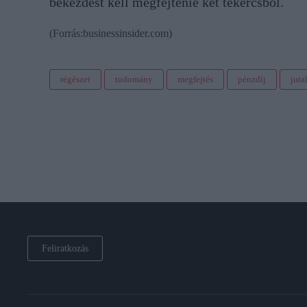
bekezdést kell megfejtenie két tekercsből.
(Forrás:businessinsider.com)
régészet
tudomány
megfejtés
pénzdíj
juta
Feliratkozás