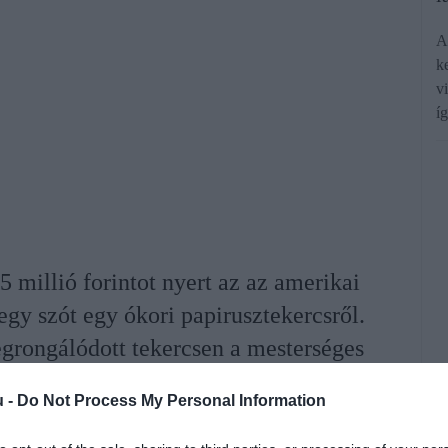
A
k
v
í
 millió forintot nyert az az amerikai
egy szót egy ókori papirusztekercsről.
grongálódott tekercsen a mesterséges
lelni a πορφυρας, azaz a lila festéket
u -
Do Not Process My Personal Information
lentő kifejezésre.