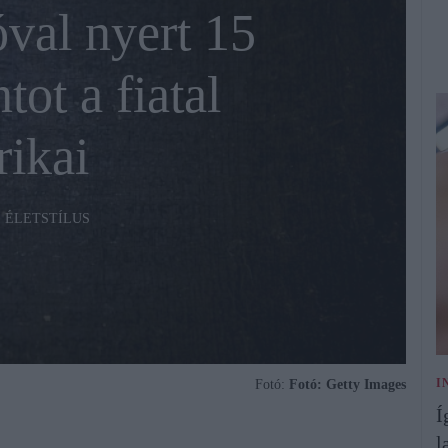
val nyert 15
tot a fiatal
ikai
ÉLETSTÍLUS
I
Fotó:
Fotó: Getty Images
Í
l