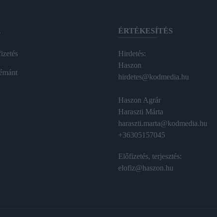
A
ÉRTÉKESÍTÉS
izetés
Hirdetés:
Haszon
émánt
hirdetes@kodmedia.hu
Haszon Agrár
Haraszti Márta
haraszti.marta@kodmedia.hu
+36305157045
Előfizetés, terjesztés:
elofiz@haszon.hu