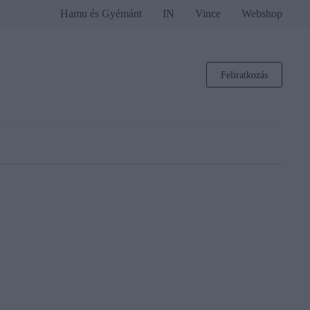
Hamu és Gyémánt
IN
Vince
Webshop
Feliratkozás