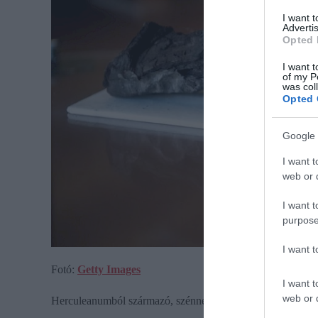
I want 
Advertis
Opted 
I want t
of my P
was col
Opted 
Google 
I want t
web or d
I want t
purpose
I want 
Fotó:
Getty Images
I want t
web or d
Herculeanumból származó, szénné kövesedett papiruszteke