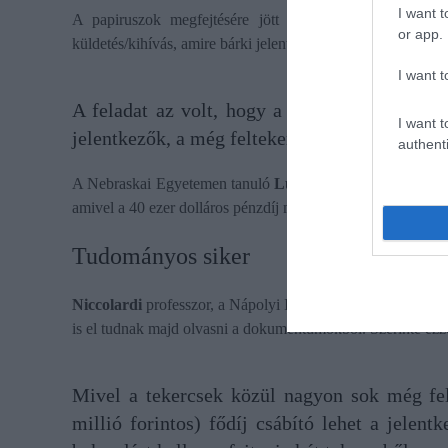
I want t
A papiruszok megfejtésére jött létre a Kentucky Egye
or app.
küldetés/kihívás, amire bárki jelentkezhetett.
I want t
A feladat az volt, hogy a mesterséges intell
I want t
jelentkezők, a még feltekert papiruszok röntge
authenti
A Nebraskai Egyetemen tanuló
Luke Farritor
a πορφυρας,
amivel a 40 ezer dolláros pénzdíj mellett a tudósok köszönet
Tudományos siker
Niccolardi
professzor, a Nápolyi II. Frigyes Egyetem okta
is el tudnak majd olvasni a dokumentumokból. Szerinte ezze
Mivel a tekercsek közül nagyon sok még felt
millió forintos) fődíj csábító lehet a jele