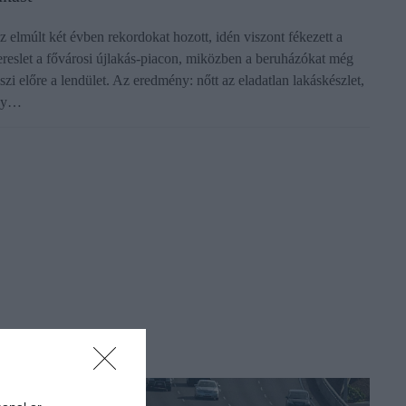
z elmúlt két évben rekordokat hozott, idén viszont fékezett a
ereslet a fővárosi újlakás-piacon, miközben a beruházókat még
iszi előre a lendület. Az eredmény: nőtt az eladatlan lakáskészlet,
gy…