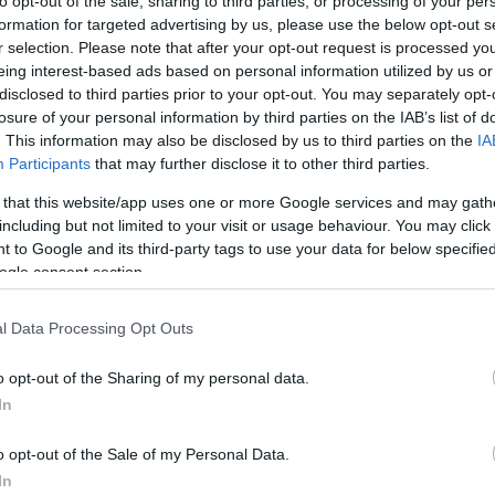
to opt-out of the sale, sharing to third parties, or processing of your per
formation for targeted advertising by us, please use the below opt-out s
rált forrásként a Google Keresőben!
r selection. Please note that after your opt-out request is processed y
eing interest-based ads based on personal information utilized by us or
disclosed to third parties prior to your opt-out. You may separately opt-
losure of your personal information by third parties on the IAB’s list of
. This information may also be disclosed by us to third parties on the
IA
Participants
that may further disclose it to other third parties.
anem Herculaneumot is porig égette. A helyszínen 1752-ben
 that this website/app uses one or more Google services and may gath
tekercsek elolvasása azért is rendkívül nehéz feladat, mert
including but not limited to your visit or usage behaviour. You may click 
 to Google and its third-party tags to use your data for below specifi
ogle consent section.
K
E
l Data Processing Opt Outs
a
o opt-out of the Sharing of my personal data.
A
In
S
o opt-out of the Sale of my Personal Data.
k
In
r