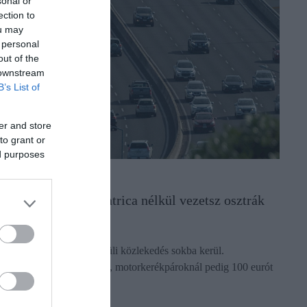
sonal or
ection to
ou may
 personal
out of the
 downstream
B’s List of
er and store
to grant or
ed purposes
ÖZLEKEDÉS
nnyi a bírság, ha matrica nélkül vezetsz osztrák
utópályán
usztriában a matrica nélküli közlekedés sokba kerül.
zemélyautóknál 200 eurót, motorkerékpároknál pedig 100 eurót
ell fizetni. …
ectangle