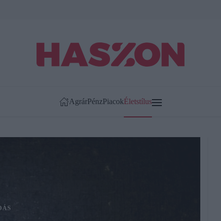
Agrár
Pénz
Piacok
Életstílus
DÁS