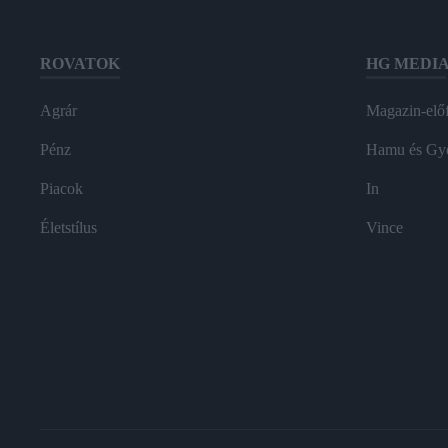
ROVATOK
HG MEDI
Agrár
Magazin-előf
Pénz
Hamu és Gy
Piacok
In
Életstílus
Vince