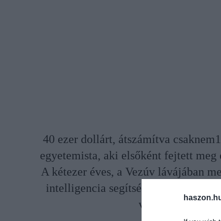
40 ezer dollárt, átszámítva csaknem15
egyetemista, aki elsőként fejtett meg 
A kétezer éves, a Vezúv lávájában me
intelligencia segítségével sikerült rá
haszon.h
vagy lila ruhát je