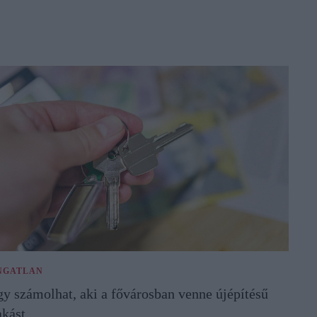
NGATLAN
gy számolhat, aki a fővárosban venne újépítésű
akást