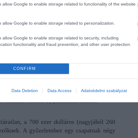
o allow Google to enable storage related to functionality of the website
tem szervezésében a Vesuvius Challenge-nek elnevezett
o allow Google to enable storage related to personalization.
igencia segítségével fejtsék meg a szöveget a
o allow Google to enable storage related to security, including
nfelvételeiből.
cation functionality and fraud prevention, and other user protection.
 azaz a "lila festék" vagy "lila ruha"kifejezést azonosította,
nyilvánítását is bezsebelhette.
CONFIRM
Data Deletion
Data Access
Adatvédelmi szabályzat
tója
kiemelte
, bízik abban, hogy a kutatók hamarosan többet
l forradalom kezdődik a papiruszkutatás területén.
áratlan, a 700 ezer dolláros (nagyjából 260
ntkezőknek. A győzelemhez egy csapatnak négy