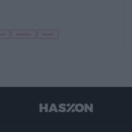
lom
eredmény
kutatás