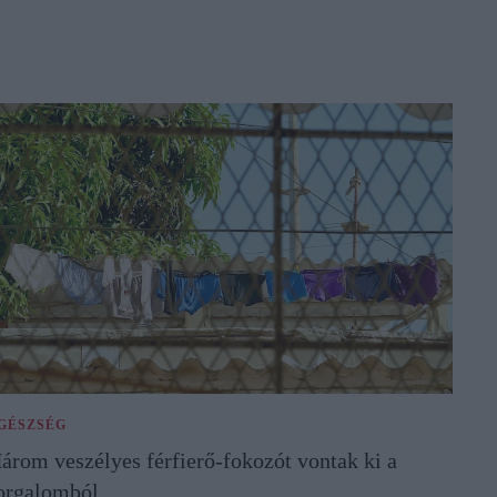
GÉSZSÉG
árom veszélyes férfierő-fokozót vontak ki a
orgalomból