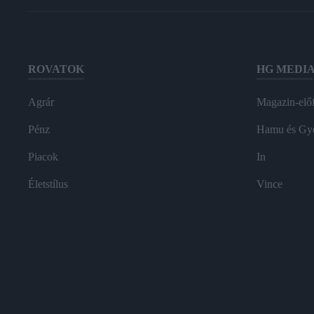
ROVATOK
HG MEDI
Agrár
Magazin-előf
Pénz
Hamu és Gy
Piacok
In
Életstílus
Vince