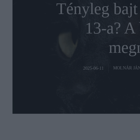
Tényleg bajt
13-a? A 
megn
MOLNÁR JÁ
2025-06-11