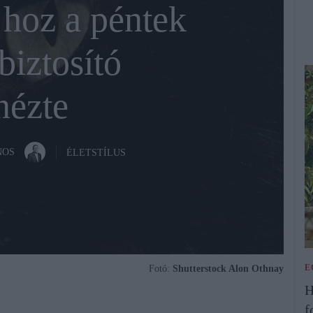
 hoz a péntek
biztosító
ézte
NOS
ÉLETSTÍLUS
E
Fotó:
Shutterstock Alon Othnay
H
f