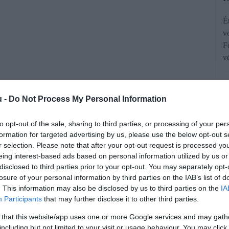
É
v
F
v
u -
Do Not Process My Personal Information
to opt-out of the sale, sharing to third parties, or processing of your per
formation for targeted advertising by us, please use the below opt-out s
 13. napja péntekre esik. Az Allianz
r selection. Please note that after your opt-out request is processed y
eing interest-based ads based on personal information utilized by us or
t a káresetek száma ilyenkor valóban
disclosed to third parties prior to your opt-out. You may separately opt-
intenzív” napnak számítanak, de ha a
losure of your personal information by third parties on the IAB’s list of
. This information may also be disclosed by us to third parties on the
IA
t károk száma átlagosan 17 százalékkal
Participants
that may further disclose it to other third parties.
öbbi nap átlagát.
 that this website/app uses one or more Google services and may gath
including but not limited to your visit or usage behaviour. You may click 