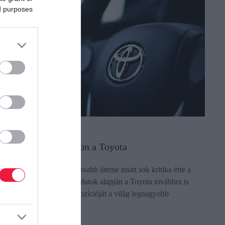
ed purposes
UTÓ
etedik éve ül a trónon a Toyota
ár az elektromos átállás lassabb üteme miatt sok kritika érte a
éget, a 2026 első féléves adatok alapján a Toyota továbbra is
agabiztosan őrzi vezető pozícióját a világ legnagyobb
utógyártójaként.
ectangle