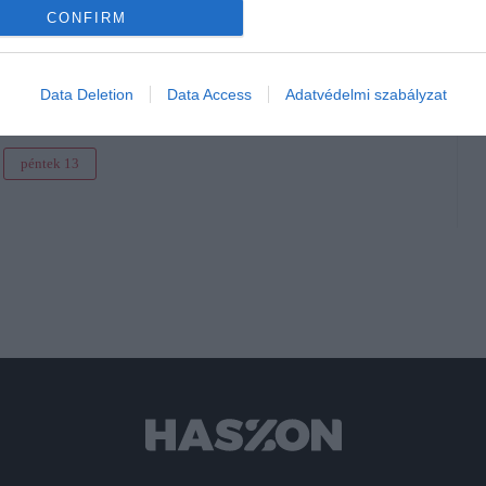
CONFIRM
Data Deletion
Data Access
Adatvédelmi szabályzat
péntek 13