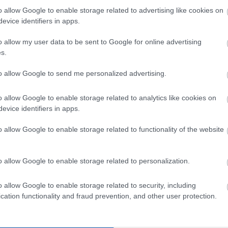
o allow Google to enable storage related to advertising like cookies on
evice identifiers in apps.
st is az jön. A szerk.)?
A 2015 elejétől 2024 végéig tartó
o allow my user data to be sent to Google for online advertising
ok arról tanúskodnak: ezeken 5 százalékkal több káreseményt
s.
en. Amennyiben az összes többi nap átlagával vetjük össze
to allow Google to send me personalized advertising.
bb értékeket kapunk.
januárjában volt, amikor több mint kétszer annyi káresetet
o allow Google to enable storage related to analytics like cookies on
evice identifiers in apps.
gy átlagos napon, az ingatlanokat ért károkat nézve pedig
o allow Google to enable storage related to functionality of the website
eksége” jóval többet számít a kedvezőtlenebb káradatok
 a hét ötödik napja. A lényeg, hogy ezen a napon is, mint
o allow Google to enable storage related to personalization.
ezve álljunk elébe az esetlegesen bekövetkező váratlan
o allow Google to enable storage related to security, including
cation functionality and fraud prevention, and other user protection.