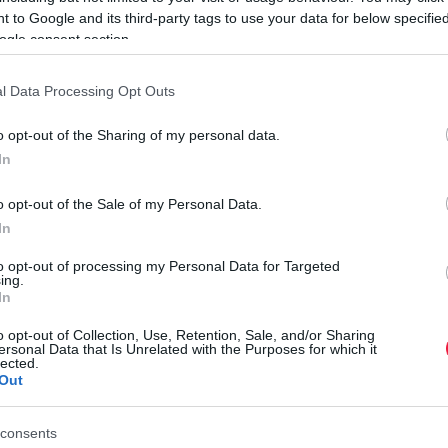
 to Google and its third-party tags to use your data for below specifi
rált forrásként a Google Keresőben!
ogle consent section.
l Data Processing Opt Outs
 péntekek, amelyek az adott hónap 13. napjára esnek: a
ok) a tőzsdei kereskedésre is hatást gyakorolnak. Ebben a
o opt-out of the Sharing of my personal data.
ken élnek a befektetők emlékeiben 1989. október 13-ának
In
index, a Dow Jones 7 százalékos eséssel zárt.
o opt-out of the Sale of my Personal Data.
például péntek 13-án drasztikusan megcsappan az esküvők
In
alékpontos forgalomcsökkenés tapasztalható a „normál”
A
to opt-out of processing my Personal Data for Targeted
ing.
H
In
i gépjármű- és lakásbiztosítási kárstatisztikáit, szemmel
o opt-out of Collection, Use, Retention, Sale, and/or Sharing
B
 száma. Ebben azonban szerepet kap az is, hogy gyakran a
ersonal Data that Is Unrelated with the Purposes for which it
c
lected.
pi káreseményeket is. Amennyiben ettől megtisztítjuk az
Out
m
 12 százalékkal több kárról érkezik bejelentés, mint egy
a
 22 százalék ez az arány – feltehetőleg a hétvégéhez
consents
r