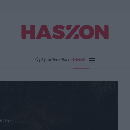
Agrár
Pénz
Piacok
Életstílus
SÍTÁS