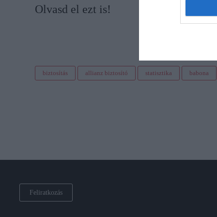
Olvasd el ezt is!
biztosítás
allianz biztosító
statisztika
babona
Feliratkozás