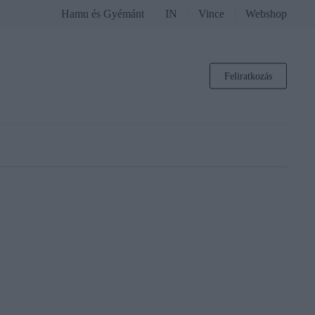
Hamu és Gyémánt
IN
Vince
Webshop
Feliratkozás