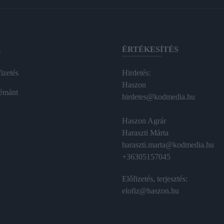
A
ÉRTÉKESÍTÉS
izetés
Hirdetés:
Haszon
émánt
hirdetes@kodmedia.hu
Haszon Agrár
Haraszti Márta
haraszti.marta@kodmedia.hu
+36305157045
Előfizetés, terjesztés:
elofiz@haszon.hu