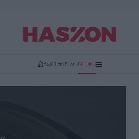
Agrár
Pénz
Piacok
Életstílus