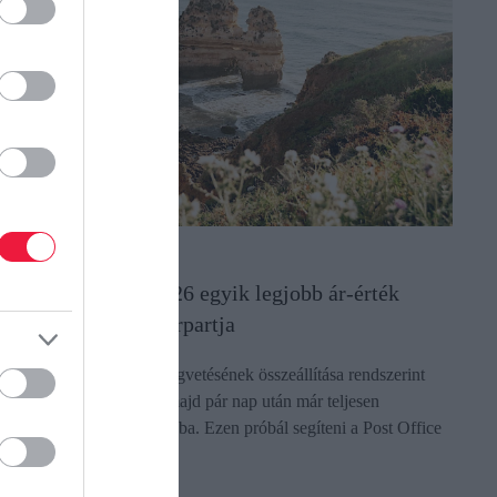
YARALÁS
eglepő, hol van 2026 egyik legjobb ár-érték
rányú európai tengerpartja
 családi nyaralások költségvetésének összeállítása rendszerint
ondos tervezéssel indul, majd pár nap után már teljesen
elebonyolódunk a számokba. Ezen próbál segíteni a Post Office
ravel Money…
ectangle