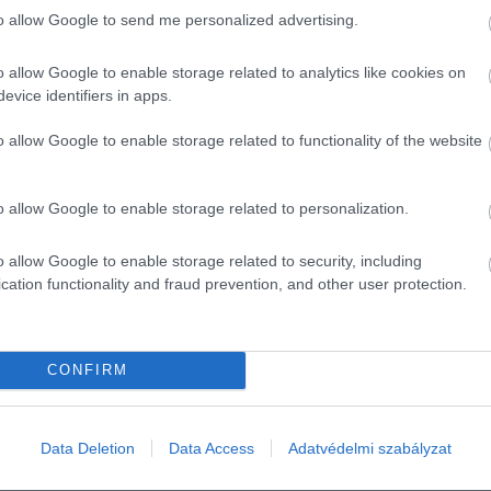
to allow Google to send me personalized advertising.
o allow Google to enable storage related to analytics like cookies on
sztésekről és az új villanyplatformokról, a belső égésű
evice identifiers in apps.
határozottan lefékezték.
o allow Google to enable storage related to functionality of the website
i, mint a Cayenne és a Panamera modellcsaládok, a 2030-as
 valamint plug-in hibrid hajtáslánccal.
o allow Google to enable storage related to personalization.
, hogy az előttünk álló években egész biztosan nem kap
 911-es sportautója. Ez azt jelenti, hogy a Porsche 911 a
o allow Google to enable storage related to security, including
, hibrid benzines hajtással fog készülni.
cation functionality and fraud prevention, and other user protection.
CONFIRM
tó
Data Deletion
Data Access
Adatvédelmi szabályzat