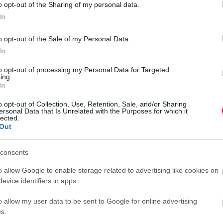
o opt-out of the Sharing of my personal data.
In
lása a Porsche számára, amely kénytelen volt drasztikus
o opt-out of the Sale of my Personal Data.
nkösd előtti napoktól kezdve több műszakot is törölt a
In
g teljesen leállt a Taycan összeszerelése.
Bár a vállalat
to opt-out of processing my Personal Data for Targeted
antartási munkákkal és a termelés rendelésállományhoz való
ing.
In
űen a luxuskategóriás villanyautó iránti globális érdeklődés
o opt-out of Collection, Use, Retention, Sale, and/or Sharing
ersonal Data that Is Unrelated with the Purposes for which it
N
lected.
Out
M
a
consents
ében világszerte mindössze
3420 darab Taycant
tudott
A
o allow Google to enable storage related to advertising like cookies on
isszaesést jelent az előző év azonos időszakához képest. A
g
evice identifiers in apps.
ti, hanem a márka teljes globális forgalmát is, amely
b
elektromos sportautó gyártóját különösen a
kínai piac
o allow my user data to be sent to Google for online advertising
T
yobb arányban fordulnak a feltörekvő és technológiailag
s.
r