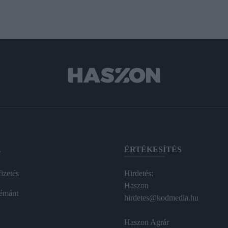
A
ÉRTÉKESÍTÉS
izetés
Hirdetés:
Haszon
émánt
hirdetes@kodmedia.hu
Haszon Agrár