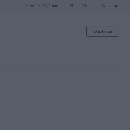
Hamu és Gyémánt
IN
Vince
Webshop
Feliratkozás