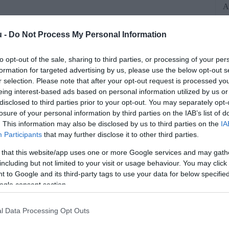
A
p
a
u -
Do Not Process My Personal Information
m
to opt-out of the sale, sharing to third parties, or processing of your per
formation for targeted advertising by us, please use the below opt-out s
r selection. Please note that after your opt-out request is processed y
eing interest-based ads based on personal information utilized by us or
disclosed to third parties prior to your opt-out. You may separately opt-
losure of your personal information by third parties on the IAB’s list of
. This information may also be disclosed by us to third parties on the
IA
Participants
that may further disclose it to other third parties.
 a megcsappanó rendelésállomány miatt
 that this website/app uses one or more Google services and may gath
e teljesen elektromos sikermodellje, a
including but not limited to your visit or usage behaviour. You may click 
 to Google and its third-party tags to use your data for below specifi
. A legendás 911-esből pedig állítólag
ogle consent section.
esen elektromos változat.
l Data Processing Opt Outs
rált forrásként a Google Keresőben!