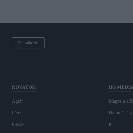
Feliratkozás
ROVATOK
HG MEDI
Agrár
Magazin-előf
Pénz
Hamu és Gy
Piacok
In