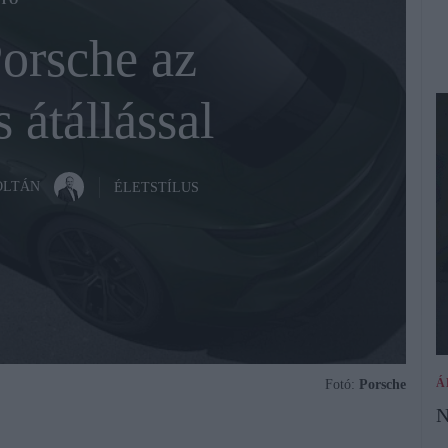
TÓ
orsche az
 átállással
OLTÁN
ÉLETSTÍLUS
Á
Fotó:
Porsche
N