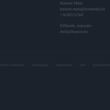
Haraszti Márta
haraszti.marta@kodmedia.hu
+36305157045
Előfizetés, terjesztés:
elofiz@haszon.hu
védelmi szabályzat
médiaajánló
impresszum
ászf
akadálymente