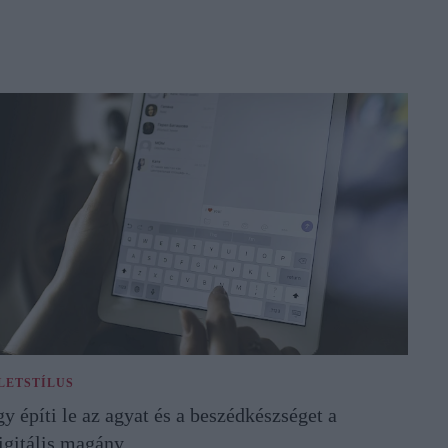
LETSTÍLUS
gy építi le az agyat és a beszédkészséget a
igitális magány