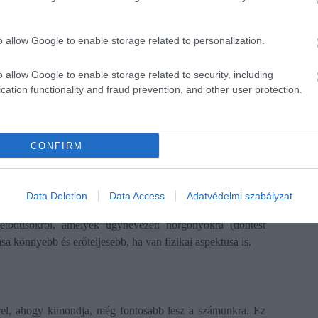
gikus eseményről számol be, az ekkor végzett érintés
o allow Google to enable storage related to personalization.
.
o allow Google to enable storage related to security, including
cation functionality and fraud prevention, and other user protection.
 az érintés kulcsfontosságú a lezárás alatt. Nem csak azért,
hoz, hanem hogy a felépített raportot pozitív érzésekkel
CONFIRM
Data Deletion
Data Access
Adatvédelmi szabályzat
etódusokról, amelyek úgynevezett horgonyokra (döntést
a könnyebb és erőteljesebb, ha van fizikai aspektusa is.
rel, ahogy kimondja, még fontosabb lesz a számunkra. Ez