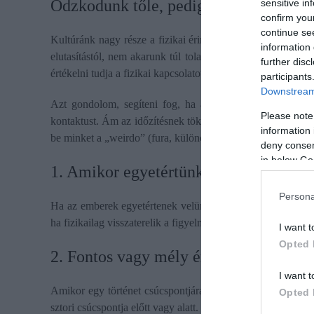
​Ódzkodunk tőle, pedig nem kéne
sensitive in
confirm you
continue se
Kultúránk nagy része a fizikai érintésen alapul, mi mégsem
information 
elutasítástól,
nem akarunk túl tolakodónak tűnni
vagy „tape
further disc
értékelni tudja a fizikai kapcsolatot azokkal az emberekkel,
participants
Downstream 
Azt gondolom, segíteni fog, ha arra bátorítok mindenkit
Please note
kontaktust. Ám az időzítésnek tökéletesen kell sikerülnie a
information 
be minket a „weirdo” (fura, különc, dilis alak) kategóriába. 
deny consent
in below Go
1. Amikor egyetértünk valakivel
Persona
Ha az emberek egyetértenek velünk, nem csak jó alkalom ez
ha fizikailag visszaterelik a figyelmünket – vagy kizökkente
I want t
Opted 
2. Fontos vagy mély érzelmi csúcspon
I want t
Amikor egy történet csúcspontjára érünk, akkor ezt az izgal
Opted 
sztori csúcspontja előtt vagy alatt. Ez társadalmilag teljese