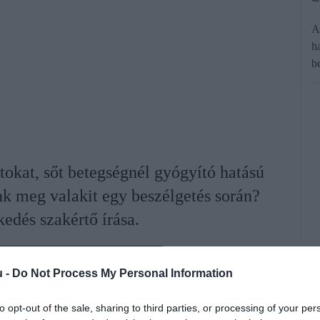
A
h
b
tokat, sőt betegségnél gyógyító hatású
nk meg valakit egy beszélgetés során?
edés szakértő írása.
rált forrásként a Google Keresőben!
u -
Do Not Process My Personal Information
to opt-out of the sale, sharing to third parties, or processing of your per