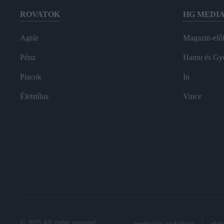
ROVATOK
HG MEDI
Agrár
Magazin-előf
Pénz
Hamu és Gy
Piacok
In
Életstílus
Vince
© 2025 All rights reserved.
moderálási szabályzat
adat