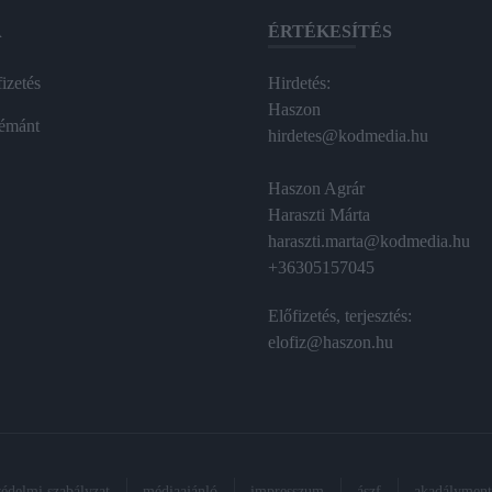
A
ÉRTÉKESÍTÉS
izetés
Hirdetés:
Haszon
émánt
hirdetes@kodmedia.hu
Haszon Agrár
Haraszti Márta
haraszti.marta@kodmedia.hu
+36305157045
Előfizetés, terjesztés:
elofiz@haszon.hu
védelmi szabályzat
médiaajánló
impresszum
ászf
akadálymente