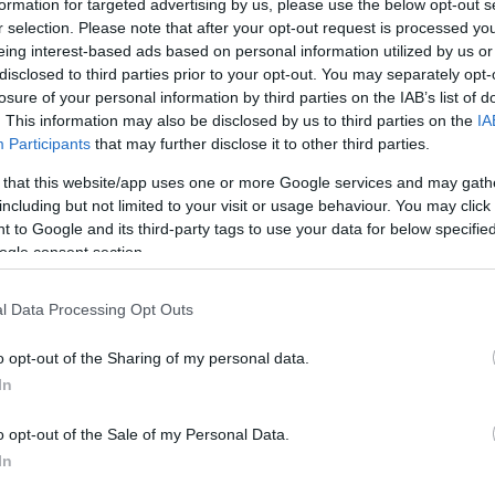
formation for targeted advertising by us, please use the below opt-out s
r selection. Please note that after your opt-out request is processed y
eing interest-based ads based on personal information utilized by us or
 élünk ezzel – kivéve persze a kézfogást –, mert félünk az
disclosed to third parties prior to your opt-out. You may separately opt-
rolni” a másikat. Pedig szinte mindenki, akivel találkozol,
losure of your personal information by third parties on the IAB’s list of
 akikkel megismerkedik, vagy a közeli barátaival.
. This information may also be disclosed by us to third parties on the
IA
Participants
that may further disclose it to other third parties.
, hogy beszélgetés közben nyugodtan alkalmazzon fizikai
 that this website/app uses one or more Google services and may gath
hhoz, hogy azt a lehető legjobban fogadják, és ne soroljanak
including but not limited to your visit or usage behaviour. You may click 
Íme a kilenc legmegfelelőbb pillanat a fizikai kontaktusra:
 to Google and its third-party tags to use your data for below specifi
ogle consent section.
M
G
l Data Processing Opt Outs
é
 számunkra, hogy érezzük a kapcsolatot, de jólesik az is,
nek egy pillanatra a beszélgetésből.
o opt-out of the Sharing of my personal data.
A
In
tnál
j
m
o opt-out of the Sale of my Personal Data.
k
mat és együttérzésünket kifejezhetjük egy érintéssel is – a
In
r
n elfogadott manapság is.