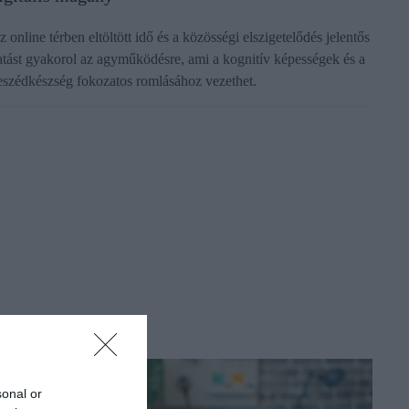
z online térben eltöltött idő és a közösségi elszigetelődés jelentős
atást gyakorol az agyműködésre, ami a kognitív képességek és a
eszédkészség fokozatos romlásához vezethet.
sonal or