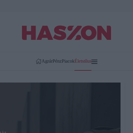
Agrár
Pénz
Piacok
Életstílus