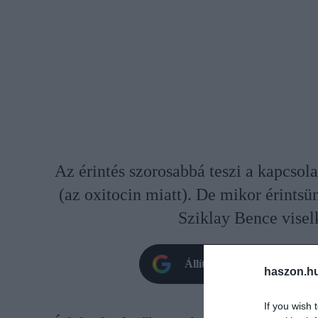
Az érintés szorosabbá teszi a kapcsola
(az oxitocin miatt). De mikor érintsü
Sziklay Bence viselk
Állítsd be oldalunkat prefe
haszon.h
If you wish 