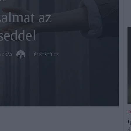
DÁS
zalmat az
seddel
ANDRÁS
ÉLETSTÍLUS
É
Í
d