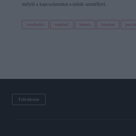
mélyíti a kapcsolatunkat a másik személlyel.
viselkedés
szakértő
érintés
bizalom
pszic
Feliratkozás