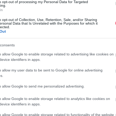
to opt-out of processing my Personal Data for Targeted
ing.
en
In
o opt-out of Collection, Use, Retention, Sale, and/or Sharing
lálkozást követő egy-két percen belül valamilyen formában
ersonal Data that Is Unrelated with the Purposes for which it
lected.
bevésődik
az emlékezetébe, és még szimpatikusabb leszel a
Out
ra, hogy
ne a csuklót vagy a könyököt
érintsd meg, mert az
et szereti biztonságban tudni a tudatalatti.
consents
o allow Google to enable storage related to advertising like cookies on
evice identifiers in apps.
 amikor kimész a mosdóba, ezzel elhagyva az asztalt, vagy
o allow my user data to be sent to Google for online advertising
s.
to allow Google to send me personalized advertising.
gokat, amelyek mosolyt csalnak a szádra. Ha olyasmiről
o allow Google to enable storage related to analytics like cookies on
evice identifiers in apps.
o allow Google to enable storage related to functionality of the website