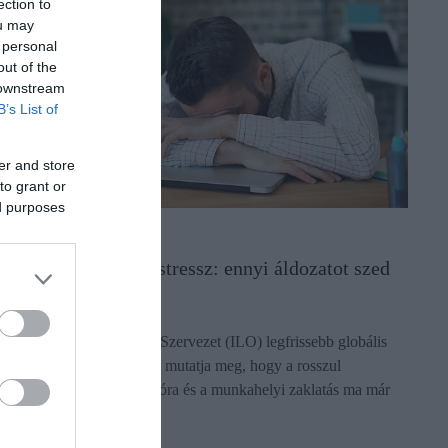
ection to
ou may
 personal
out of the
 downstream
B’s List of
er and store
to grant or
ed purposes
UNKA
yilkos munkahelyi stressz: ennyi áldozatot szed
vente
 Nemzetközi Munkaügyi Szervezet (ILO) legfrissebb globális
elentése sokkoló adatokkal mutatja meg, hogy a rosszul
egszervezett munka, a túlóra és a munkahelyi zaklatás ma már
özvetlen…
ectangle