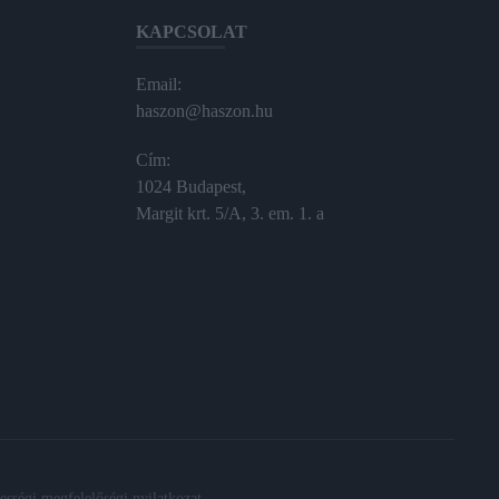
KAPCSOLAT
Email:
haszon@haszon.hu
Cím:
1024 Budapest,
Margit krt. 5/A, 3. em. 1. a
sségi megfelelőségi nyilatkozat