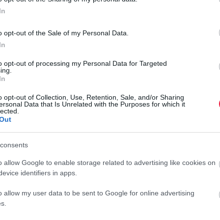
In
o opt-out of the Sale of my Personal Data.
In
to opt-out of processing my Personal Data for Targeted
gyközönségnek a Boston Dynamics fejlesztését, Spotot, a
ing.
In
z egy méter hosszú, és több mint 30 kg tömegű robotkutya
-ás sebességgel is. Kamerákkal érzékeli 360 fokban a
o opt-out of Collection, Use, Retention, Sale, and/or Sharing
erélhető akkumulátor 90 percig képes működésben tartani a
ersonal Data that Is Unrelated with the Purposes for which it
lected.
Out
consents
etben és helyzetekben fogja felmérni használhatóságát. Alíz
o allow Google to enable storage related to advertising like cookies on
evice identifiers in apps.
vel, képes az akadályokat kikerülni, de akár az ajtók
eremben kiszolgálni a vásárlókat vagy akár házhoz szállítani
o allow my user data to be sent to Google for online advertising
tikán alapuló terméket szeretne bevezetni a magyar piacra,
s.
tkutya várható fogyasztói ára egyelőre nem ismert, jelenlegi