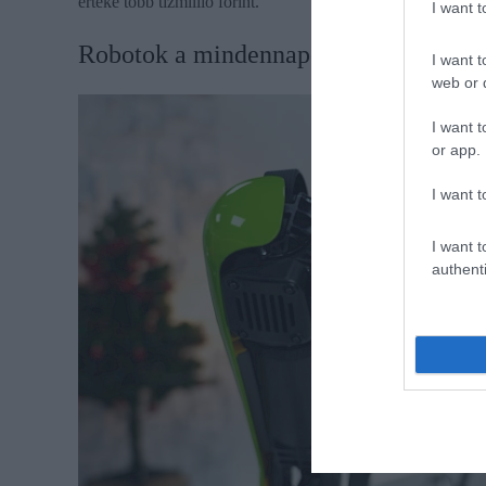
értéke több tízmillió forint.
I want 
​Robotok a mindennapokban
I want t
web or d
I want t
or app.
I want t
I want t
authenti