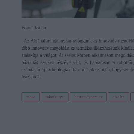
Fotó: alza.hu
„Az Alzánál mindannyian rajongunk az innovatív megoldás
több innovatív megoldást és terméket illeszthessünk kínála
átalakítja a világot, és széles körben alkalmazott megold
háztartás szerves részévé vált, és hamarosan a robotfűn
számtalan új technológia a háztartások szintjén, hogy szin
igazgatója.
robot
robotkutya
boston dynamics
alza.hu