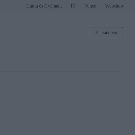
Hamu és Gyémánt
IN
Vince
Webshop
Feliratkozás