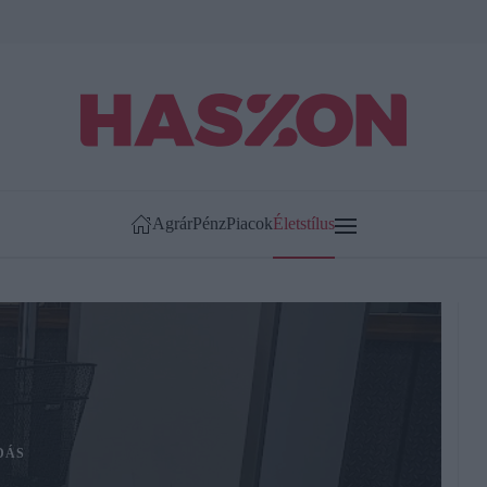
Agrár
Pénz
Piacok
Életstílus
DÁS