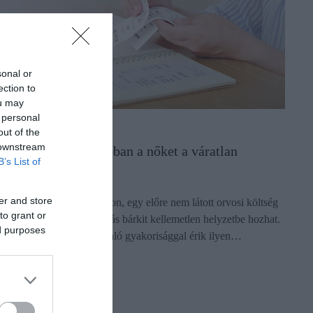
sonal or
ection to
ou may
 personal
ÉNZÜGYEK
out of the
 downstream
zért viselik meg jobban a nőket a váratlan
B’s List of
iadások
er and store
gy hirtelen bekrepált telefon, egy előre nem látott orvosi költség
to grant or
agy egy váratlan autójavítás bárkit kellemetlen helyzetbe hozhat.
ed purposes
 nőket és a férfiakat hasonló gyakorisággal érik ilyen…
ectangle