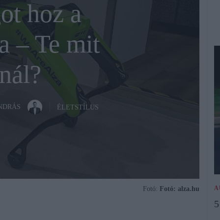
t hoz a
a – Te mit
nál?
ANDRÁS
ÉLETSTÍLUS
A
Fotó:
Fotó: alza.hu
5