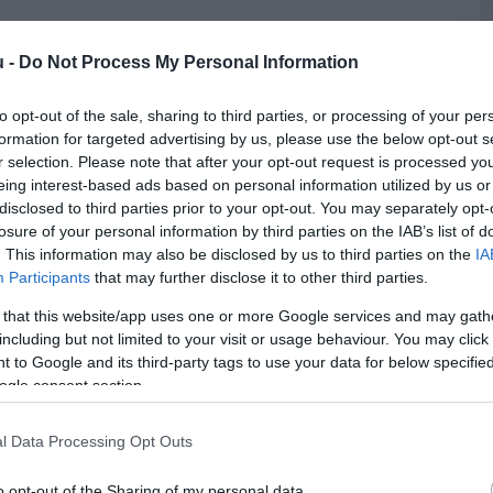
u -
Do Not Process My Personal Information
to opt-out of the sale, sharing to third parties, or processing of your per
formation for targeted advertising by us, please use the below opt-out s
r selection. Please note that after your opt-out request is processed y
eing interest-based ads based on personal information utilized by us or
P
disclosed to third parties prior to your opt-out. You may separately opt-
losure of your personal information by third parties on the IAB’s list of
E
. This information may also be disclosed by us to third parties on the
IA
k
Participants
that may further disclose it to other third parties.
 that this website/app uses one or more Google services and may gath
E
including but not limited to your visit or usage behaviour. You may click 
v
 to Google and its third-party tags to use your data for below specifi
A
ogle consent section.
r
l Data Processing Opt Outs
o opt-out of the Sharing of my personal data.