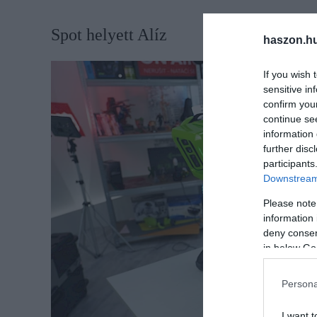
​Spot helyett Alíz
haszon.h
If you wish 
sensitive in
confirm you
continue se
information 
further disc
participants
Downstream 
Please note
information 
deny consent
in below Go
Persona
I want t