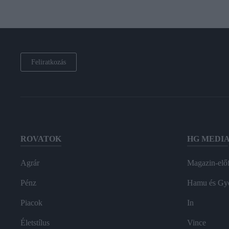
Feliratkozás
ROVATOK
HG MEDI
Agrár
Magazin-előf
Pénz
Hamu és Gy
Piacok
In
Életstílus
Vince