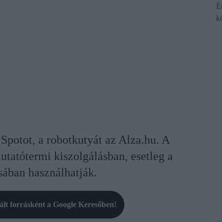
É
k
Spotot, a robotkutyát az Alza.hu. A
tatótermi kiszolgálásban, esetleg a
sában használhatják.
rált forrásként a Google Keresőben!