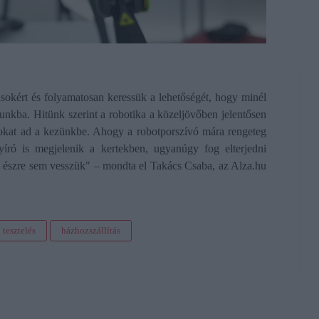
okért és folyamatosan keressük a lehetőségét, hogy minél
tunkba. Hitünk szerint a robotika a közeljövőben jelentősen
ásokat ad a kezünkbe. Ahogy a robotporszívó mára rengeteg
yíró is megjelenik a kertekben, ugyanúgy fog elterjedni
te észre sem vesszük" – mondta el Takács Csaba, az Alza.hu
tesztelés
házhozszállítás