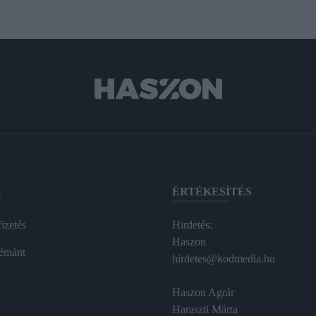
A
ÉRTÉKESÍTÉS
izetés
Hirdetés:
Haszon
émánt
hirdetes@kodmedia.hu
Haszon Agrár
Haraszti Márta