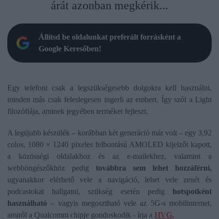
árát azonban megkérik...
Állítsd be oldalunkat preferált forrásként a
Google Keresőben!
Egy telefont csak a legszükségesebb dolgokra kell használni,
minden más csak feleslegesen ingerli az embert. Így szól a Light
filozófiája, aminek jegyében terméket fejleszt.
A legújabb készülék – korábban két generáció már volt – egy 3,92
colos, 1080 × 1240 pixeles felbontású AMOLED kijelzőt kapott,
a közösségi oldalakhoz és az e-mailekhez, valamint a
webböngészőkhöz pedig
továbbra sem lehet hozzáférni,
ugyanakkor elérhető vele a navigáció, lehet vele zenét és
podcastokat hallgatni, szükség esetén pedig
hotspotként
használható
– vagyis megosztható vele az 5G-s mobilinternet,
amiről a Qualcomm chipje gondoskodik - írja a
HVG.