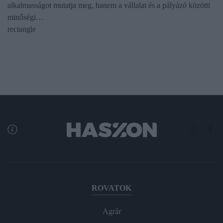
alkalmasságot mutatja meg, hanem a vállalat és a pályázó közötti
minőségi…
rectangle
ROVATOK
Agrár