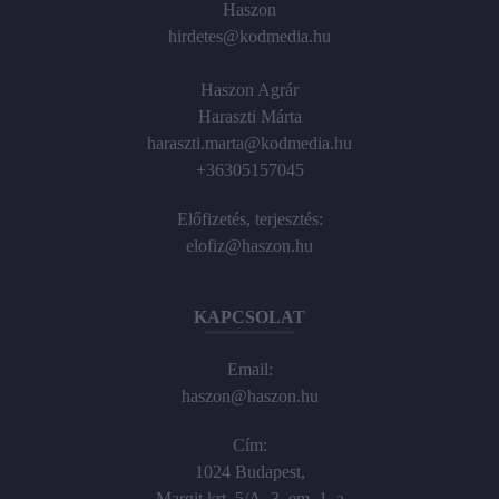
Haszon
hirdetes@kodmedia.hu
Haszon Agrár
Haraszti Márta
haraszti.marta@kodmedia.hu
+36305157045
Előfizetés, terjesztés:
elofiz@haszon.hu
KAPCSOLAT
Email:
haszon@haszon.hu
Cím:
1024 Budapest,
Margit krt. 5/A, 3. em. 1. a