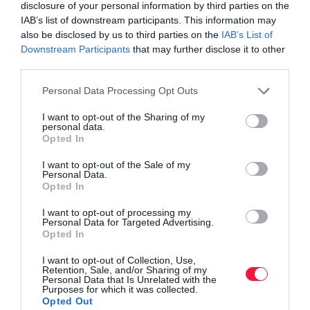
disclosure of your personal information by third parties on the
IAB’s list of downstream participants. This information may
also be disclosed by us to third parties on the
IAB’s List of
Downstream Participants
that may further disclose it to other
third parties.
Please note that this website/app uses one or more Google
Personal Data Processing Opt Outs
services and may gather and store information including but
not limited to your visit or usage behaviour. You may click to
I want to opt-out of the Sharing of my
personal data.
grant or deny consent to Google and its third-party tags to
Opted In
use your data for below specified purposes in below Google
consent section.
I want to opt-out of the Sale of my
Personal Data.
Opted In
I want to opt-out of processing my
Personal Data for Targeted Advertising.
Opted In
I want to opt-out of Collection, Use,
Retention, Sale, and/or Sharing of my
Personal Data that Is Unrelated with the
Purposes for which it was collected.
Opted Out