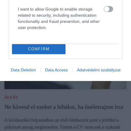
I want to allow Google to enable storage
related to security, including authentication
functionality and fraud prevention, and other
user protection.
CONFIRM
Data Deletion
Data Access
Adatvédelmi szabályzat
ÁLLÁS
Ne kövesd el ezeket a hibákat, ha önéletrajzot írsz
A kiválasztási folyamatban az első érintkezési pont a jelölttel a
pályázati anyag megismerése. Emiatt a CV nemcsak a szakmai