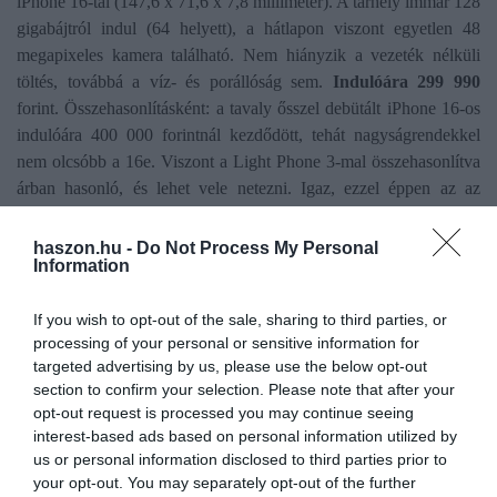
iPhone 16-tal (147,6 x 71,6 x 7,8 milliméter). A tárhely immár 128
gigabájtról indul (64 helyett), a hátlapon viszont egyetlen 48
megapixeles kamera található. Nem hiányzik a vezeték nélküli
töltés, továbbá a víz- és porállóság sem.
Indulóára 299 990
forint. Összehasonlításként: a tavaly ősszel debütált iPhone 16-os
indulóára 400 000 forintnál kezdődött, tehát nagyságrendekkel
nem olcsóbb a 16e. Viszont a Light Phone 3-mal összehasonlítva
árban hasonló, és lehet vele netezni. Igaz, ezzel éppen az az
életérzés veszik el, amit a butatelefon kínál.
haszon.hu -
Do Not Process My Personal
Information
butatelefon
fejlesztés
light phone
technológia
If you wish to opt-out of the sale, sharing to third parties, or
telefon
processing of your personal or sensitive information for
targeted advertising by us, please use the below opt-out
section to confirm your selection. Please note that after your
opt-out request is processed you may continue seeing
interest-based ads based on personal information utilized by
us or personal information disclosed to third parties prior to
your opt-out. You may separately opt-out of the further