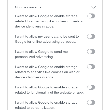
Google consents
AUTÓ
I want to allow Google to enable storage
Megdöbbentő rekord a legendás autógyártól
related to advertising like cookies on web or
device identifiers in apps.
Alig mutatták be a Mercedes-AMG új elektromos sportszedánját,
a modell máris letette a névjegyét a világ egyik legkeményebb
I want to allow my user data to be sent to
versenypályáján. A hárommotoros CLA 45 a Nürburgring
Google for online advertising purposes.
Nordschleifén futott…
I want to allow Google to send me
personalized advertising.
I want to allow Google to enable storage
related to analytics like cookies on web or
device identifiers in apps.
I want to allow Google to enable storage
related to functionality of the website or app.
I want to allow Google to enable storage
related to personalization.