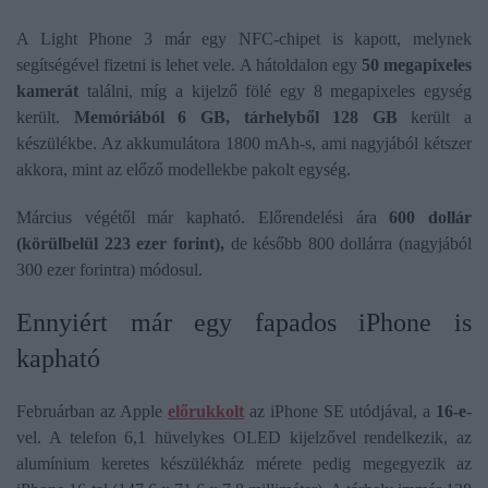
A Light Phone 3 már egy NFC-chipet is kapott, melynek
segítségével fizetni is lehet vele. A hátoldalon egy
50 megapixeles
kamerát
találni, míg a kijelző fölé egy 8 megapixeles egység
került.
Memóriából 6 GB, tárhelyből 128 GB
került a
készülékbe. Az akkumulátora 1800 mAh-s, ami nagyjából kétszer
akkora, mint az előző modellekbe pakolt egység.
Március végétől már kapható. Előrendelési ára
600 dollár
(körülbelül 223 ezer forint),
de később 800 dollárra (nagyjából
300 ezer forintra) módosul.
Ennyiért már egy fapados iPhone is
kapható
Februárban az Apple
előrukkolt
az iPhone SE utódjával, a
16-e
-
vel. A telefon 6,1 hüvelykes OLED kijelzővel rendelkezik, az
alumínium keretes készülékház mérete pedig megegyezik az