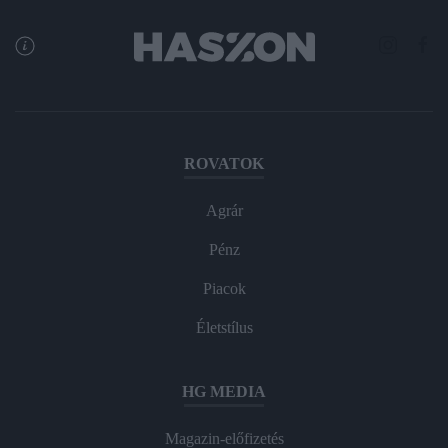
ROVATOK
Agrár
Pénz
Piacok
Életstílus
HG MEDIA
Magazin-előfizetés