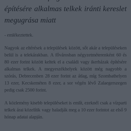
építésére alkalmas telkek iránti kereslet
megugrása miatt
- emlékeztettek.
Nagyok az eltérések a települések között, sőt akár a településeken
belül is a telekárakban. A fővárosban négyzetméterenként 60 és
80 ezer forint között keltek el a családi vagy ikerházak építésére
alkalmas telkek. A megyeszékhelyek között még nagyobb a
szórás, Debrecenben 28 ezer forint az átlag, míg Szombathelyen
13 ezer, Kecskeméten 8 ezer, a sor végén lévő Zalaegerszegen
pedig csak 2500 forint.
A közlemény kisebb településeket is említ, ezeknél csak a vízparti
telkek árai közelítik vagy haladják meg a 10 ezer forintot az első 9
hónap adatai alapján.