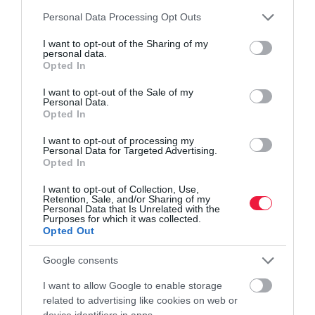
Please note that this website/app uses one or more Google
Personal Data Processing Opt Outs
services and may gather and store information including but
not limited to your visit or usage behaviour. You may click to
I want to opt-out of the Sharing of my
personal data.
grant or deny consent to Google and its third-party tags to
Opted In
use your data for below specified purposes in below Google
consent section.
I want to opt-out of the Sale of my
Personal Data.
Opted In
I want to opt-out of processing my
Personal Data for Targeted Advertising.
Opted In
INGATLAN
I want to opt-out of Collection, Use,
Erre futja 40 millióból a hazai lakáspiacon
Retention, Sale, and/or Sharing of my
Personal Data that Is Unrelated with the
Purposes for which it was collected.
Ha a KSH által közzétett nettó kereseteket nézzük, jelenleg
Opted Out
nagyjából 75 hónapot, vagyis több mint 6 évet dolgozik napi 8
órában az átlagmagyar 40 millió forintért. Budapesten ebből az
Google consents
összegből…
I want to allow Google to enable storage
related to advertising like cookies on web or
device identifiers in apps.