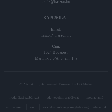
elofiz@haszon.hu
KAPCSOLAT
Email:
haszon@haszon.hu
Cím:
1024 Budapest,
Margit krt. 5/A, 3. em. 1. a
© 2025 All rights reserved. Powered by
HG Media
.
moderálási szabályzat
adatvédelmi szabályzat
médiaajánló
impresszum
ászf
akadálymentességi megfelelőségi nyilatkozat