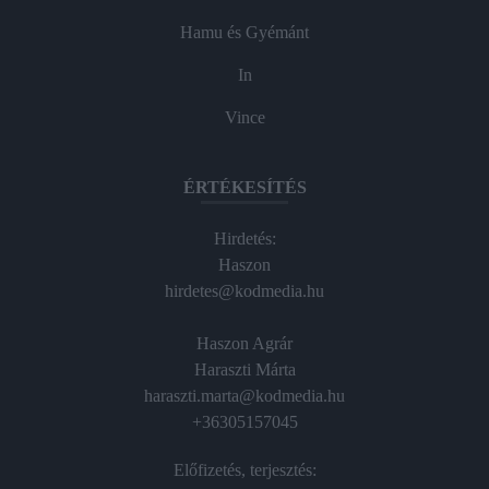
Hamu és Gyémánt
In
Vince
ÉRTÉKESÍTÉS
Hirdetés:
Haszon
hirdetes@kodmedia.hu
Haszon Agrár
Haraszti Márta
haraszti.marta@kodmedia.hu
+36305157045
Előfizetés, terjesztés: