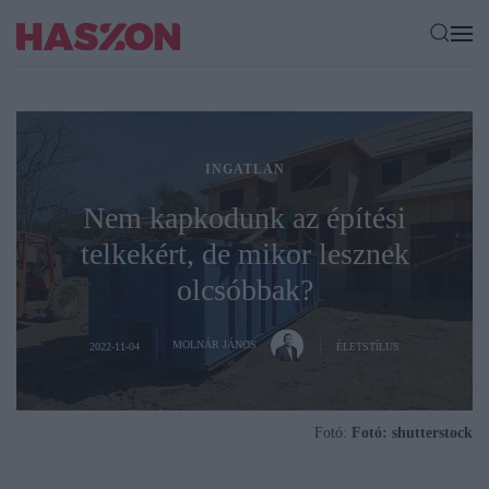
INGATLAN
Nem kapkodunk az építési
telkekért, de mikor lesznek
olcsóbbak?
MOLNÁR JÁNOS
2022-11-04
ÉLETSTÍLUS
Fotó:
Fotó: shutterstock