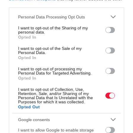
third parties.
kötelező. A téligumi, illetve hóláncköteles utakról érdemes előre
tájékozódni azoknak, akik a szezonban Franciaországba indulnak
Please note that this website/app uses one or more Google
Personal Data Processing Opt Outs
síelni.
services and may gather and store information including but
not limited to your visit or usage behaviour. You may click to
I want to opt-out of the Sharing of my
personal data.
grant or deny consent to Google and its third-party tags to
Opted In
use your data for below specified purposes in below Google
téli gumi
közlekedés
baleset
kgfb
casco
consent section.
I want to opt-out of the Sale of my
biztosítás
kártérítés
Personal Data.
Opted In
I want to opt-out of processing my
Personal Data for Targeted Advertising.
Opted In
I want to opt-out of Collection, Use,
Retention, Sale, and/or Sharing of my
Personal Data that Is Unrelated with the
Purposes for which it was collected.
Opted Out
Google consents
I want to allow Google to enable storage