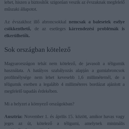
lehet, hiszen a biztosítók szigorúan veszik az évszaknak megfelelő
műszaki állapotot.
Az évszakhoz illő abroncsokkal
nemcsak a balesetek esélye
csökkenthető,
de az esetleges
kárrendezési problémák is
elkerülhetők.
Sok országban kötelező
Magyarországon tehát nem kötelező, de javasolt a téligumik
használata. A hatályos szabályozás alapján a gumiabroncsok
profilmélysége nem lehet kevesebb 1,6 milliméternél, de a
téligumik esetben a legalább 4 milliméteres bordázat ajánlott a
megfelelő tapadás érdekében.
Mi a helyzet a környező országokban?
Ausztria:
November 1. és április 15. között, amikor havas vagy
jeges az út, kötelező a téligumi, amelynek minimális