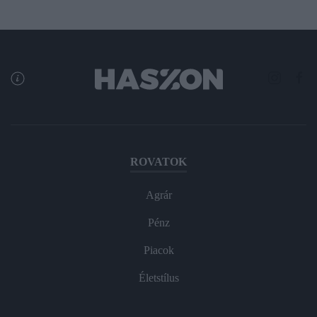
ROVATOK
Agrár
Pénz
Piacok
Életstílus