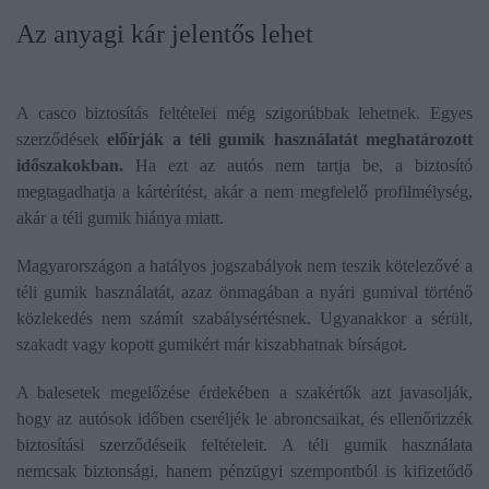
Az anyagi kár jelentős lehet
A casco biztosítás feltételei még szigorúbbak lehetnek. Egyes
szerződések
előírják a téli gumik használatát meghatározott
időszakokban.
Ha ezt az autós nem tartja be, a biztosító
megtagadhatja a kártérítést, akár a nem megfelelő profilmélység,
akár a téli gumik hiánya miatt.
Magyarországon a hatályos jogszabályok nem teszik kötelezővé a
téli gumik használatát, azaz önmagában a nyári gumival történő
közlekedés nem számít szabálysértésnek. Ugyanakkor a sérült,
szakadt vagy kopott gumikért már kiszabhatnak bírságot.
A balesetek megelőzése érdekében a szakértők azt javasolják,
hogy az autósok időben cseréljék le abroncsaikat, és ellenőrizzék
biztosítási szerződéseik feltételeit. A téli gumik használata
nemcsak biztonsági, hanem pénzügyi szempontból is kifizetődő