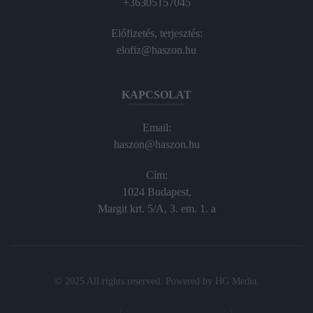
+36305157045
Előfizetés, terjesztés:
elofiz@haszon.hu
KAPCSOLAT
Email:
haszon@haszon.hu
Cím:
1024 Budapest,
Margit krt. 5/A, 3. em. 1. a
© 2025 All rights reserved. Powered by
HG Media
.