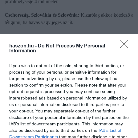
profilmélysége 4 milliméter.
Csehország, Szlovákia és Szlovénia:
Kizárólag akkor kötelező a
téligumi, ha havas vagy jeges az út.
Románia:
Téli útviszonyok mellett kötelező a téligumi
használata, de nincs meghatározott időszak. A téli abroncsok
haszon.hu -
Do Not Process My Personal
Information
minimális profilmélysége 1,6 mm. A szabály megszegése esetén a
hatóságok bírságolhatnak.
If you wish to opt-out of the sale, sharing to third parties, or
Németország:
Nincs meghatározott időszak, de téli időjárási
processing of your personal or sensitive information for
targeted advertising by us, please use the below opt-out
körülmények között, azaz, ha fagy, havazik vagy ónos eső esik,
section to confirm your selection. Please note that after your
jegesek az utak, kötelező a téli gumi. Fontos: 2024. októberétől
opt-out request is processed you may continue seeing
csak az „Alpine” jelzésű, három hegycsúcsos, hópihe (3PMSF)
interest-based ads based on personal information utilized by
rajzolattal ellátott abroncsok engedélyezettek.
us or personal information disclosed to third parties prior to
your opt-out. You may separately opt-out of the further
Franciaország:
November 1. és március 31. között bizonyos
disclosure of your personal information by third parties on the
hegyvidéki régiókban, például az Alpok és a Pireneusok
IAB’s list of downstream participants. This information may
térségében, kötelező az Alpine jelzésű téli gumik használata vagy
also be disclosed by us to third parties on the
IAB’s List of
Downstream Participants
that may further disclose it to other
hóláncnak kell lennie az autóban, amit szükség esetén használni is