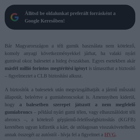
Állítsd be oldalunkat preferált forrásként a
Google Keresőben!
Bár Magyarországon a téli gumik használata nem kötelező,
komoly anyagi következményekkel járhat, ha valaki nyári
gumival okoz balesetet a hideg évszakban. Egyes esetekben akár
másfél millió forintos megtérítési igényt
is támaszthat a biztosító
– figyelmeztet a CLB biztosítási alkusz.
A biztosítók a balesetek után megvizsgálhatják a jármű műszaki
állapotát, beleértve a gumiabroncsokat is. Amennyiben kiderül,
hogy
a balesetben szerepet játszott a nem megfelelő
gumiabroncs
– például nyári gumi télen, vagy elhasználódott téli
abroncs –, a kötelező gépjármű-felelősségbiztosítás (KGFB)
keretében ugyan kifizetik a kárt, de utólagosan visszakövetelhetik
annak összegét az autóstól - hívja fel a figyelmet a
HVG
.