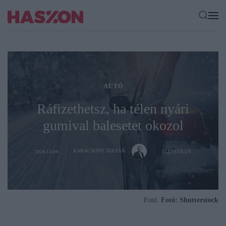
AUTÓ
Ráfizethetsz, ha télen nyári
gumival balesetet okozol
KARÁCSONY ZOLTÁN
2024-12-04
ÉLETSTÍLUS
Fotó:
Fotó: Shutterstock