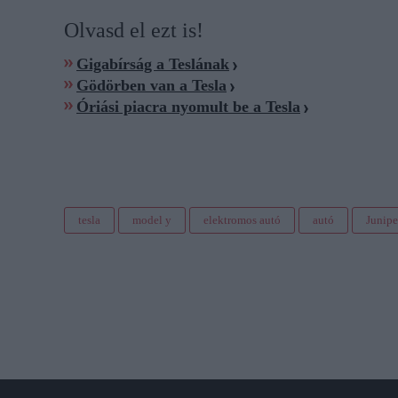
Olvasd el ezt is!
Gigabírság a Teslának
Gödörben van a Tesla
Óriási piacra nyomult be a Tesla
tesla
model y
elektromos autó
autó
Junipe