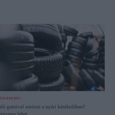
ÖZLEKEDÉS
éli gumival autózni a nyári kánikulában?
égzetes lehet