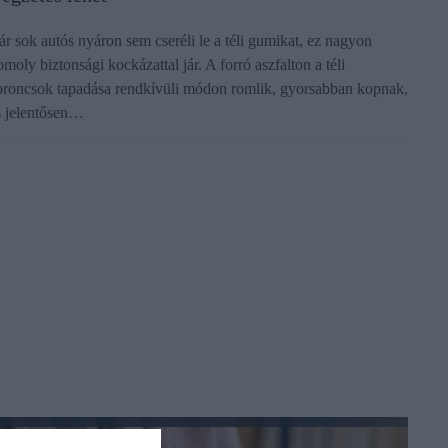
ár sok autós nyáron sem cseréli le a téli gumikat, ez nagyon
omoly biztonsági kockázattal jár. A forró aszfalton a téli
broncsok tapadása rendkívüli módon romlik, gyorsabban kopnak,
s jelentősen…