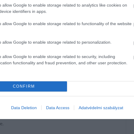
o allow Google to enable storage related to analytics like cookies on
evice identifiers in apps.
bb hatótávú Teslák jönnek
o allow Google to enable storage related to functionality of the website
o allow Google to enable storage related to personalization.
o allow Google to enable storage related to security, including
kívül mindössze
99 Ft/kWh áron tölthetik autójukat a
cation functionality and fraud prevention, and other user protection.
. Ez azért érdekes, mert a Tesla Supercharger hálózata
nek is. A töltés ára attól függ, ki és hogyan használja a
CONFIRM
anazt az árat kapják,
Data Deletion
Data Access
Adatvédelmi szabályzat
e.