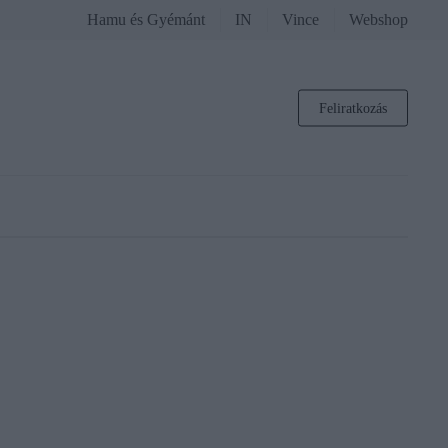
Hamu és Gyémánt
IN
Vince
Webshop
Feliratkozás