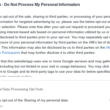
sűrűségű cellák kerültek, amelyekkel a hírek szerint az
u -
Do Not Process My Personal Information
el
580 WLTP kilométerre
nőtt - írja a
Villanyautósok.hu
.
to opt-out of the sale, sharing to third parties, or processing of your per
formation for targeted advertising by us, please use the below opt-out s
r selection. Please note that after your opt-out request is processed y
eing interest-based ads based on personal information utilized by us or
disclosed to third parties prior to your opt-out. You may separately opt-
losure of your personal information by third parties on the IAB’s list of
. This information may also be disclosed by us to third parties on the
IA
Participants
that may further disclose it to other third parties.
 that this website/app uses one or more Google services and may gath
O
including but not limited to your visit or usage behaviour. You may click 
1
 to Google and its third-party tags to use your data for below specifi
ogle consent section.
A
É
l Data Processing Opt Outs
k
o opt-out of the Sharing of my personal data.
ü
In
r