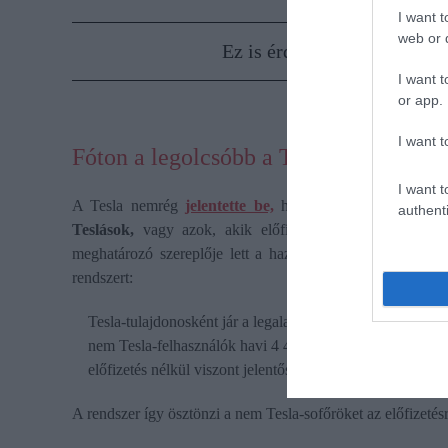
I want t
web or d
Ez is érdekelhet!
Új, nagyo
I want t
or app.
I want t
Fóton a legolcsóbb a Teslák töltése
I want t
A Tesla nemrég
jelentette be,
hogy
Fóton
, csúcsidőn 
authenti
Teslások,
vagy azok, akik előfizettek a Superchargerre
meghatározó szereplője lett a hazai elektromosautó-töltés
rendszert:
Tesla-tulajdonosként jár a legalacsonyabb díj,
nem Tesla-felhasználók havi 4 400 Ft-os előfizetéssel ugy
előfizetés nélkül viszont jelentősen drágább a töltés.
A rendszer így ösztönzi a nem Tesla-sofőröket az előfizetésr