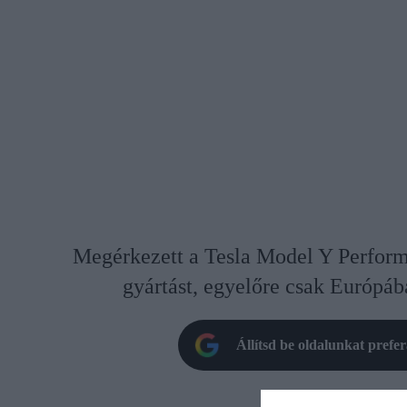
Megérkezett a Tesla Model Y Performa
gyártást, egyelőre csak Európáb
Állítsd be oldalunkat prefe