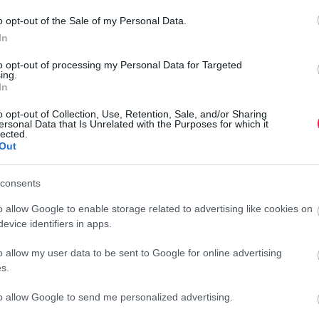
o opt-out of the Sale of my Personal Data.
In
to opt-out of processing my Personal Data for Targeted
ing.
In
Fotó:
Tesla
o opt-out of Collection, Use, Retention, Sale, and/or Sharing
ersonal Data that Is Unrelated with the Purposes for which it
lected.
Out
tó végsebessége 250 km/h-ra van korlátozva, gyorsulása
consents
arag le az összkerekes nagyakkushoz képest a 0-100-ból.
o allow Google to enable storage related to advertising like cookies on
k helyet, amelyek állítható combtámasszal gondoskodnak a
evice identifiers in apps.
inamikus vezetés során. A vezetői élményt a
16 hüvelykes
- teszi hozzá az
E-cars.hu
portál.
o allow my user data to be sent to Google for online advertising
s.
alékos felár a Long Range AWD verzióhoz képest. Amikor
to allow Google to send me personalized advertising.
illió forintba került.