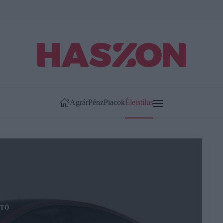
Agrár
Pénz
Piacok
Életstílus
TÓ