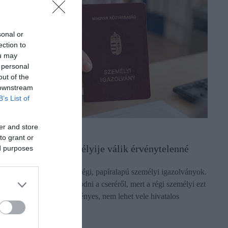
sonal or
ection to
ou may
 personal
out of the
 downstream
B’s List of
er and store
KMÁNYCSERE
to grant or
30 ezer ember személyije válik érvénytelenné
ed purposes
ugusztus 3-án lejárnak a régi, papíralapú személyi igazolványok.
rdemes mielőbb gondoskodni a cseréről, mert a régi személyi ezt
övetően már nem lesz érvényes, nem lehet vele hivatalos
gyeket…
ectangle