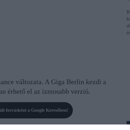
B
k
a
é
nce változata. A Giga Berlin kezdi a
an érhető el az izmosabb verzió.
rált forrásként a Google Keresőben!