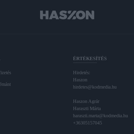
A
ÉRTÉKESÍTÉS
izetés
Hirdetés:
Haszon
émánt
hirdetes@kodmedia.hu
Haszon Agrár
Haraszti Márta
haraszti.marta@kodmedia.hu
+36305157045