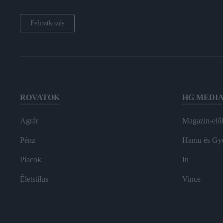
Feliratkozás
ROVATOK
HG MEDI
Agrár
Magazin-előf
Pénz
Hamu és Gy
Piacok
In
Életstílus
Vince