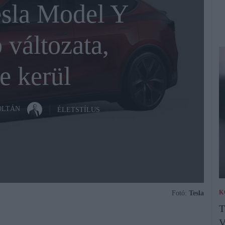
esla Model Y
 változata,
e kerül
OLTÁN
ÉLETSTÍLUS
K
Fotó:
Tesla
T
V