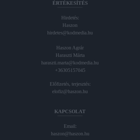
ÉRTÉKESÍTÉS
Hirdetés:
Haszon
hirdetes@kodmedia.hu
Haszon Agrár
Haraszti Márta
haraszti.marta@kodmedia.hu
+36305157045
Előfizetés, terjesztés:
elofiz@haszon.hu
KAPCSOLAT
Email:
haszon@haszon.hu