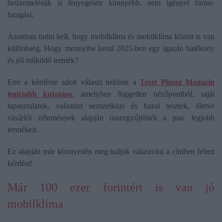
beüzemelésük is lényegesen könnyebb, nem igényel fúrást-
faragást.
Azonban tudni kell, hogy mobilklíma és mobilklíma között is van
különbség. Hogy mennyibe kerül 2025-ben egy igazán hatékony
és jól működő termék?
Erre a kérdésre adott választ nekünk a
Teszt Plussz Magazin
legújabb kutatása
, amelyben független nézőpontból, saját
tapasztalatok, valamint nemzetközi és hazai tesztek, illetve
vásárlói vélemények alapján összegyűjtötték a piac legjobb
termékeit.
Ez alapján már könnyedén meg tudjuk válaszolni a címben feltett
kérdést!
Már 100 ezer forintért is van jó
mobilklíma