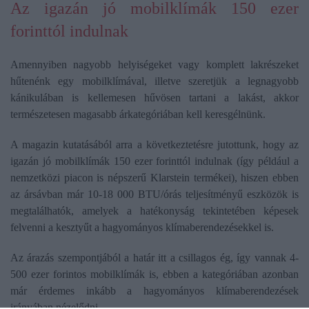
Az igazán jó mobilklímák 150 ezer
forinttól indulnak
Amennyiben nagyobb helyiségeket vagy komplett lakrészeket
hűtenénk egy mobilklímával, illetve szeretjük a legnagyobb
kánikulában is kellemesen hűvösen tartani a lakást, akkor
természetesen magasabb árkategóriában kell keresgélnünk.
A magazin kutatásából arra a következtetésre jutottunk, hogy az
igazán jó mobilklímák 150 ezer forinttól indulnak (így például a
nemzetközi piacon is népszerű Klarstein termékei), hiszen ebben
az ársávban már 10-18 000 BTU/órás teljesítményű eszközök is
megtalálhatók, amelyek a hatékonyság tekintetében képesek
felvenni a kesztyűt a hagyományos klímaberendezésekkel is.
Az árazás szempontjából a határ itt a csillagos ég, így vannak 4-
500 ezer forintos mobilklímák is, ebben a kategóriában azonban
már érdemes inkább a hagyományos klímaberendezések
irányában nézelődni.