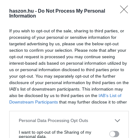
haszon.hu -
Do Not Process My Personal
Az ilyen termékek ára ugyanis gyakran nem tükrözi
Information
teljesítményüket – többségük ugyanolyan hatásra képes, mint egy
olcsóbb mobilklíma – a 3500-5000W-os fogyasztásuk pedig már
If you wish to opt-out of the sale, sharing to third parties, or
ugyanúgy speciális hálózati kiépítést igényel, mint a normál
processing of your personal or sensitive information for
klímák esetén.
targeted advertising by us, please use the below opt-out
section to confirm your selection. Please note that after your
Összegezve tehát: 2025-ben egy hatékony mobilklíma
opt-out request is processed you may continue seeing
interest-based ads based on personal information utilized by
nagyságrendileg 100 és 300 ezer forint közötti ársávban mozog,
us or personal information disclosed to third parties prior to
és csak a vásárlók igényei, illetve a hűtőteljesítmény határozza
your opt-out. You may separately opt-out of the further
meg, hogy az olcsóbb vagy inkább a drágább termékekre van
disclosure of your personal information by third parties on the
szükségünk.
IAB’s list of downstream participants. This information may
also be disclosed by us to third parties on the
IAB’s List of
Downstream Participants
that may further disclose it to other
third parties.
termékteszt
fogyasztóvédelem
klíma
árak
Please note that this website/app uses one or more Google
Personal Data Processing Opt Outs
választék
services and may gather and store information including but
not limited to your visit or usage behaviour. You may click to
I want to opt-out of the Sharing of my
personal data.