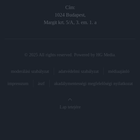
Cím:
1024 Budapest,
Margit krt. 5/A, 3. em. 1. a
© 2025 All rights reserved. Powered by
HG Media
.
moderálási szabályzat
adatvédelmi szabályzat
médiaajánló
impresszum
ászf
akadálymentességi megfelelőségi nyilatkozat
Lap tetejére