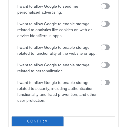
I want to allow Google to send me
personalized advertising.
I want to allow Google to enable storage
ÁLLÁS
related to analytics like cookies on web or
device identifiers in apps.
Sokkoló, hogy mennyi vezető kérdezi az AI-t
kirúgás előtt
I want to allow Google to enable storage
related to functionality of the website or app.
Döbbenetes adatok láttak napvilágot: a vezetők 59%-a használ
I want to allow Google to enable storage
már mesterséges intelligenciát annak eldöntésére, kitől váljanak
related to personalization.
meg egy leépítés során. Ugyanakkor 91%-uk állítja, hogy
felülbírálná a…
I want to allow Google to enable storage
related to security, including authentication
functionality and fraud prevention, and other
user protection.
CONFIRM