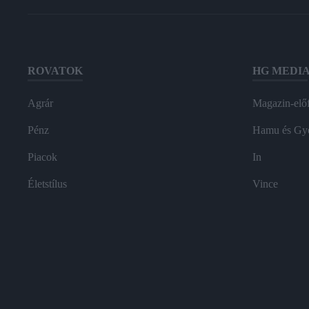
ROVATOK
HG MEDI
Agrár
Magazin-előf
Pénz
Hamu és Gy
Piacok
In
Életstílus
Vince