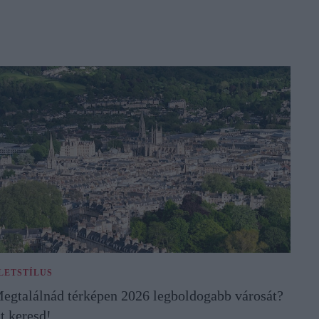
LETSTÍLUS
egtalálnád térképen 2026 legboldogabb városát?
tt keresd!