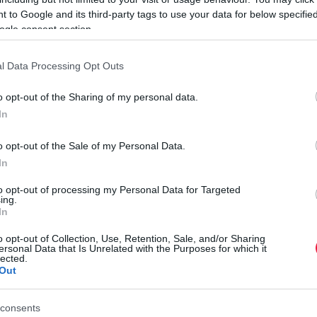
 to Google and its third-party tags to use your data for below specifi
ogle consent section.
ca, ami megkönnyítheti az átutazók, kirándulók életét. A
l Data Processing Opt Outs
ítást, de sokan a kisebb kiruccanások esetén is inkább a 10
o opt-out of the Sharing of my personal data.
In
z autópálya-matricák drágulása és a fizetős utak bővülése
álók körében végzett felmérésével vizsgálta, ezek hogyan
o opt-out of the Sale of my Personal Data.
In
I
okan a közlekedési szokásaikon is
to opt-out of processing my Personal Data for Targeted
ing.
Í
In
iak miatt: 15 százalék kevesebbet
l
o opt-out of Collection, Use, Retention, Sale, and/or Sharing
 rövid lejáratú matricát, ha nagyon
ersonal Data that Is Unrelated with the Purposes for which it
A
lected.
ltalán nem is használ autópályát a
Out
k
v
em érintett érzékenyen a változás,
consents
í