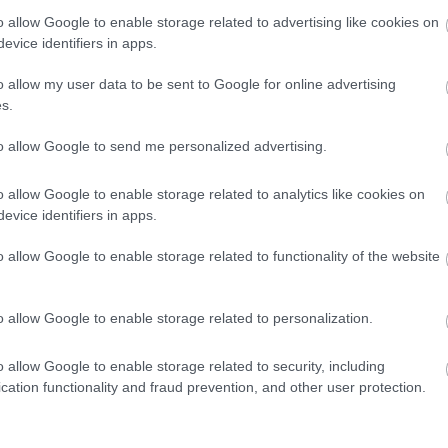
büdzséjükbe az áremelés
r
o allow Google to enable storage related to advertising like cookies on
evice identifiers in apps.
marketing és Simple termékfejlesztési vezetője.
o allow my user data to be sent to Google for online advertising
s.
zetős útszakaszt, 23 százalék hetente, 17 százalék pedig
to allow Google to send me personalized advertising.
ázaléka évente legalább egyszer hajt fizetős útra, míg a
ekedik díjköteles sztrádán, ha nagyon muszáj. Annak
o allow Google to enable storage related to analytics like cookies on
k megkérdezett vármegyei e-matricát szokott vásárolni. 22
evice identifiers in apps.
 míg 4 százalék a havi matricát preferálja. A többség (55
ricáját, de tízből egy fő már a decemberi elővásárlás idején
o allow Google to enable storage related to functionality of the website
o allow Google to enable storage related to personalization.
öbb mint 200 kilométernyi, eddig ingyenes útszakasz lett
nek köszönhetően 12 százalék megfontolja az éves vármegyei
o allow Google to enable storage related to security, including
uccanásokhoz, átutazásokhoz azonban március 1-től már 24
cation functionality and fraud prevention, and other user protection.
zt az újítást, már korábban is szüksége lett volna rá. A