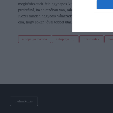
megkérdezettek fele egynapos kirándulások, utazások sorá
preferálná, ha átutazóban van, míg 8 százalék abban az esetbe
Közel minden negyedik válaszadó viszont semmilyen esetben
oka, hogy sokan jóval többet utaznak, így jobban megéri s
autópálya-matrica
autópálya-díj
fizetős utak
bő
Feliratkozás