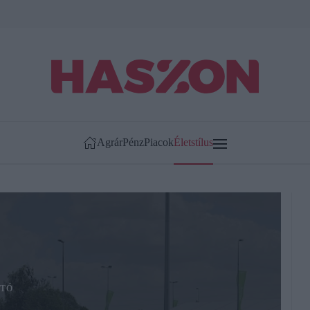
Agrár
Pénz
Piacok
Életstílus
TÓ