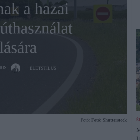
nak a hazai
úthasználat
lására
NOS
ÉLETSTÍLUS
É
Fotó:
Fotó: Shutterstock
M
I