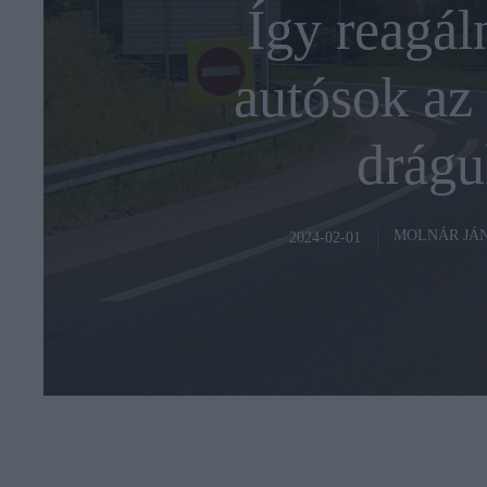
Így reagál
autósok az 
drágu
MOLNÁR JÁ
2024-02-01