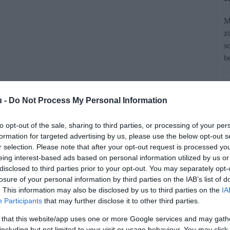
M
z
s
b
u -
Do Not Process My Personal Information
to opt-out of the sale, sharing to third parties, or processing of your per
formation for targeted advertising by us, please use the below opt-out s
lkedése a közlekedési szokásokat is
r selection. Please note that after your opt-out request is processed y
eing interest-based ads based on personal information utilized by us or
 kevesebb autózás mellett, míg mások
disclosed to third parties prior to your opt-out. You may separately opt-
zonyos esetekben – derült ki a Simple
losure of your personal information by third parties on the IAB’s list of
. This information may also be disclosed by us to third parties on the
IA
 végzett felmérésből.
Participants
that may further disclose it to other third parties.
 that this website/app uses one or more Google services and may gath
rált forrásként a Google Keresőben!
including but not limited to your visit or usage behaviour. You may click 