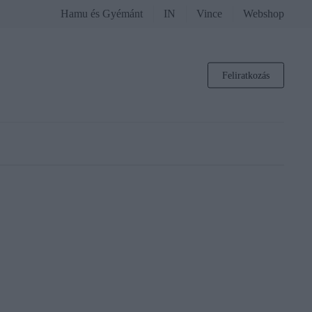
Hamu és Gyémánt
IN
Vince
Webshop
Feliratkozás