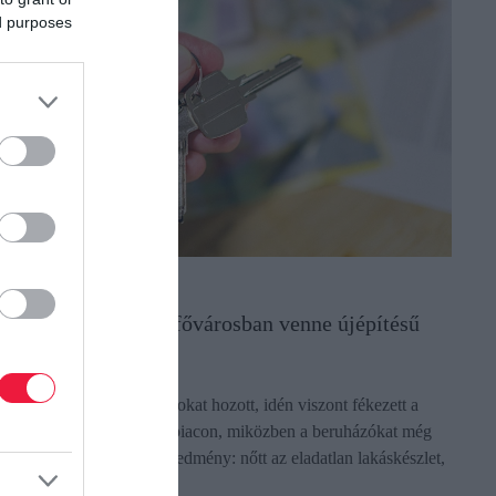
ed purposes
NGATLAN
gy számolhat, aki a fővárosban venne újépítésű
akást
z elmúlt két évben rekordokat hozott, idén viszont fékezett a
ereslet a fővárosi újlakás-piacon, miközben a beruházókat még
iszi előre a lendület. Az eredmény: nőtt az eladatlan lakáskészlet,
gy…