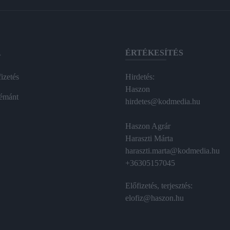
A
ÉRTÉKESÍTÉS
izetés
Hirdetés:
Haszon
émánt
hirdetes@kodmedia.hu
Haszon Agrár
Haraszti Márta
haraszti.marta@kodmedia.hu
+36305157045
Előfizetés, terjesztés:
elofiz@haszon.hu