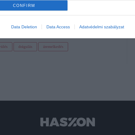
n venné igénybe az új matrica típust. Tízből egy fő akkor
CONFIRM
n használná ki, ha véletlenül hajt fel egy fizetős sztrádára.
 nem venne ilyen rövid lejáratú matricát. Ennek a legfőbb
zámukra a többnapos matrica.
Data Deletion
Data Access
Adatvédelmi szabályzat
vülés
drágulás
áremelkedés