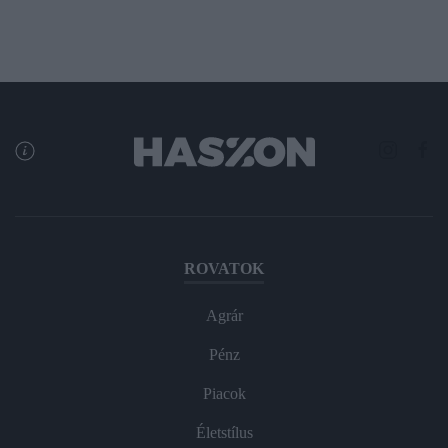
ROVATOK
Agrár
Pénz
Piacok
Életstílus