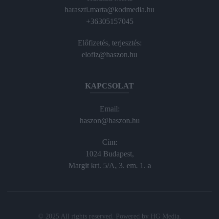
haraszti.marta@kodmedia.hu
+36305157045
Előfizetés, terjesztés:
elofiz@haszon.hu
KAPCSOLAT
Email:
haszon@haszon.hu
Cím:
1024 Budapest,
Margit krt. 5/A, 3. em. 1. a
© 2025 All rights reserved. Powered by
HG Media
.