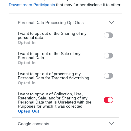
fontos. A márkára, modellre vagy gyártási évre vonatkozó
Downstream Participants
that may further disclose it to other
alapadatokon túl a jelentés számos további információt is
third parties.
tartalmaz, ami magába foglalja a jármű kronológiai történetét,
Please note that this website/app uses one or more Google
Personal Data Processing Opt Outs
illetve a károk és balesetek lajstromát is.
services and may gather and store information including but
not limited to your visit or usage behaviour. You may click to
I want to opt-out of the Sharing of my
personal data.
grant or deny consent to Google and its third-party tags to
Opted In
autó
autópiac
használtautó
fogyasztás
use your data for below specified purposes in below Google
consent section.
teljesítmény
drágaság
szervíz
kilométeróra
I want to opt-out of the Sale of my
Personal Data.
Opted In
I want to opt-out of processing my
Personal Data for Targeted Advertising.
Opted In
I want to opt-out of Collection, Use,
Retention, Sale, and/or Sharing of my
Personal Data that Is Unrelated with the
Purposes for which it was collected.
Opted Out
Google consents