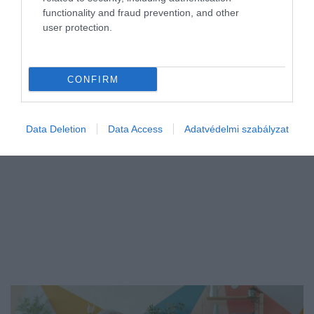
functionality and fraud prevention, and other
Bangkok lett 2026 legjobb workcation úti célja az IWG negyedik
user protection.
alkalommal kiadott Work from Anywhere (Munkavégzés
bárhonnan) Indexe szerint. A rangsor második helyén Tokió, a
harmadikon Barcelona…
CONFIRM
Data Deletion
Data Access
Adatvédelmi szabályzat