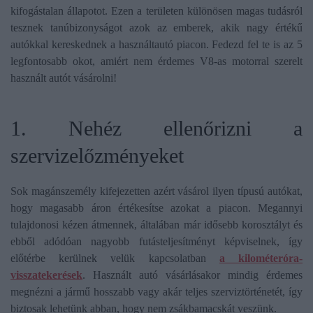
kifogástalan állapotot. Ezen a területen különösen magas tudásról
tesznek tanúbizonyságot azok az emberek, akik nagy értékű
autókkal kereskednek a használtautó piacon. Fedezd fel te is az 5
legfontosabb okot, amiért nem érdemes V8-as motorral szerelt
használt autót vásárolni!
1. Nehéz ellenőrizni a
szervizelőzményeket
Sok magánszemély kifejezetten azért vásárol ilyen típusú autókat,
hogy magasabb áron értékesítse azokat a piacon. Megannyi
tulajdonosi kézen átmennek, általában már idősebb korosztályt és
ebből adódóan nagyobb futásteljesítményt képviselnek, így
előtérbe kerülnek velük kapcsolatban
a kilométeróra-
visszatekerések
. Használt autó vásárlásakor mindig érdemes
megnézni a jármű hosszabb vagy akár teljes szerviztörténetét, így
biztosak lehetünk abban, hogy nem zsákbamacskát veszünk.