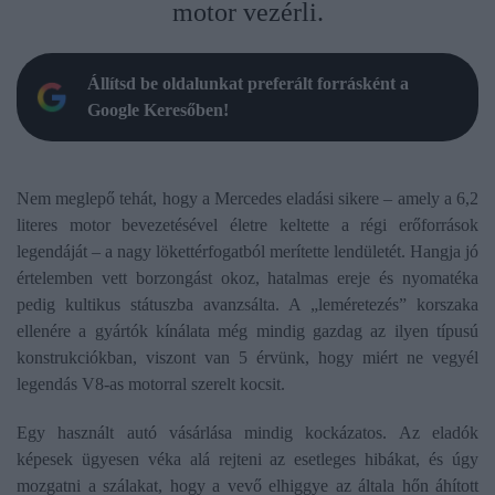
motor vezérli.
Állítsd be oldalunkat preferált forrásként a
Google Keresőben!
Nem meglepő tehát, hogy a Mercedes eladási sikere – amely a 6,2
literes motor bevezetésével életre keltette a régi erőforrások
legendáját – a nagy lökettérfogatból merítette lendületét. Hangja jó
értelemben vett borzongást okoz, hatalmas ereje és nyomatéka
pedig kultikus státuszba avanzsálta. A „leméretezés” korszaka
ellenére a gyártók kínálata még mindig gazdag az ilyen típusú
konstrukciókban, viszont van 5 érvünk, hogy miért ne vegyél
legendás V8-as motorral szerelt kocsit.
Egy használt autó vásárlása mindig kockázatos. Az eladók
képesek ügyesen véka alá rejteni az esetleges hibákat, és úgy
mozgatni a szálakat, hogy a vevő elhiggye az általa hőn áhított