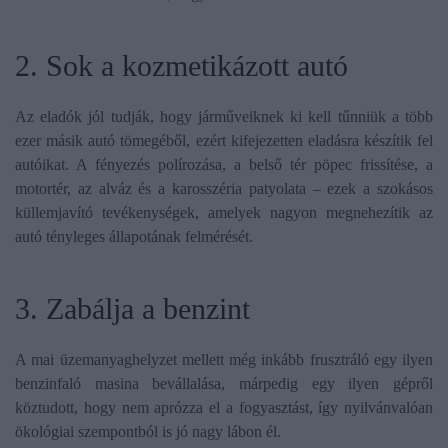
2. Sok a kozmetikázott autó
Az eladók jól tudják, hogy járműveiknek ki kell tűnniük a több
ezer másik autó tömegéből, ezért kifejezetten eladásra készítik fel
autóikat. A fényezés polírozása, a belső tér pöpec frissítése, a
motortér, az alváz és a karosszéria patyolata – ezek a szokásos
küllemjavító tevékenységek, amelyek nagyon megnehezítik az
autó tényleges állapotának felmérését.
3. Zabálja a benzint
A mai üzemanyaghelyzet mellett még inkább frusztráló egy ilyen
benzinfaló masina bevállalása, márpedig egy ilyen gépről
köztudott, hogy nem aprózza el a fogyasztást, így nyilvánvalóan
ökológiai szempontból is jó nagy lábon él.