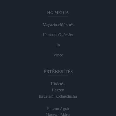
HG MEDIA
Magazin-előfizetés
Hamu és Gyémánt
In
Vince
ÉRTÉKESÍTÉS
Hirdetés:
Haszon
hirdetes@kodmedia.hu
Haszon Agrár
Haraszti Márta