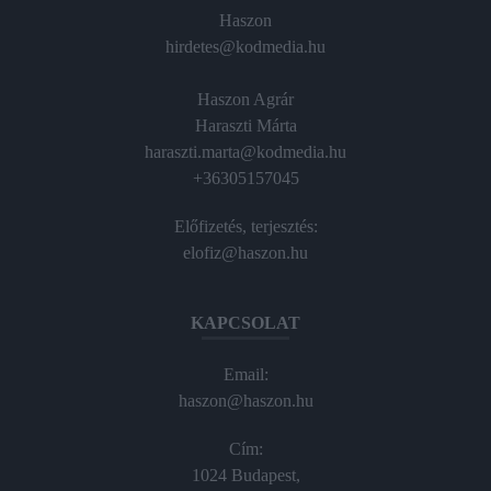
Haszon
hirdetes@kodmedia.hu
Haszon Agrár
Haraszti Márta
haraszti.marta@kodmedia.hu
+36305157045
Előfizetés, terjesztés:
elofiz@haszon.hu
KAPCSOLAT
Email:
haszon@haszon.hu
Cím:
1024 Budapest,