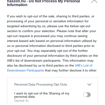
haszon.hu -
Do Not Process My Personal
Information
If you wish to opt-out of the sale, sharing to third parties, or
processing of your personal or sensitive information for
targeted advertising by us, please use the below opt-out
section to confirm your selection. Please note that after your
opt-out request is processed you may continue seeing
interest-based ads based on personal information utilized by
us or personal information disclosed to third parties prior to
your opt-out. You may separately opt-out of the further
disclosure of your personal information by third parties on the
IAB’s list of downstream participants. This information may
also be disclosed by us to third parties on the
IAB’s List of
Downstream Participants
that may further disclose it to other
third parties.
Please note that this website/app uses one or more Google
Personal Data Processing Opt Outs
services and may gather and store information including but
not limited to your visit or usage behaviour. You may click to
I want to opt-out of the Sharing of my
personal data.
grant or deny consent to Google and its third-party tags to
Opted In
use your data for below specified purposes in below Google