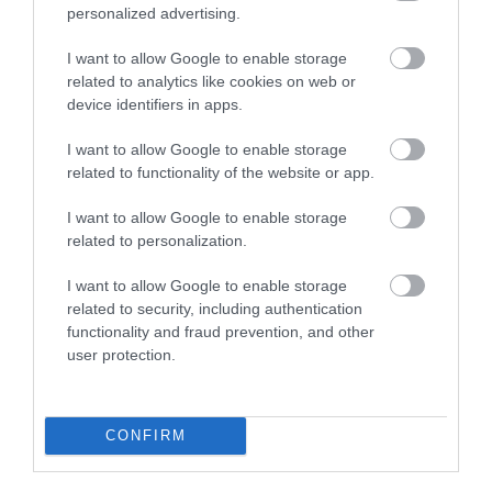
personalized advertising.
I want to allow Google to enable storage
related to analytics like cookies on web or
device identifiers in apps.
I want to allow Google to enable storage
related to functionality of the website or app.
I want to allow Google to enable storage
related to personalization.
I want to allow Google to enable storage
related to security, including authentication
functionality and fraud prevention, and other
user protection.
INGATLAN
Így alakul át a Velencei-tó ingatlanpiaca
CONFIRM
A fővárosi árak elől menekülő fiatal családok és a hagyományos
befektetők mellett eddig szinte teljesen ismeretlen vevőcsoportok