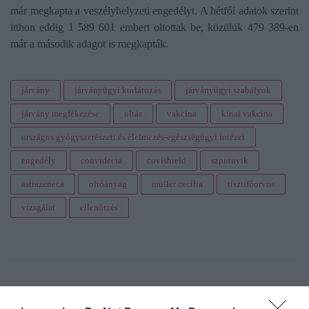
már megkapta a veszélyhelyzeti engedélyt. A hétfői adatok szerint
itthon eddig 1 589 601 embert oltottak be, közülük 479 389-en
már a második adagot is megkapták.
járvány
járványügyi korlátozás
járványügyi szabályok
járvány megfékezése
oltás
vakcina
kínai vakcina
országos gyógyszerészeti és élelmezés-egészségügyi intézet
engedély
convidecia
covishield
szputnyik
astrazeneca
oltóanyag
müller cecília
tisztifőorvos
vizsgálat
ellenőrzés