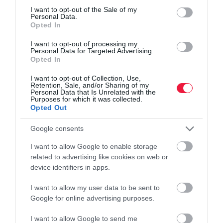
consent section.
I want to opt-out of the Sale of my
Personal Data.
HITEL
Opted In
Garzonlakás hitelből? Itt tartanak a kamatok és a
I want to opt-out of processing my
törlesztők
Personal Data for Targeted Advertising.
Opted In
Az egyetemi felvételi pontszámok közzététele után megindult az
I want to opt-out of Collection, Use,
Retention, Sale, and/or Sharing of my
albérletkeresés. Vagy éppen az ötletlés, megéri-e kis lakást venni a
Personal Data that Is Unrelated with the
gyermeknek. Itt vannak a lakáshitelek kamatai.
Purposes for which it was collected.
Opted Out
Google consents
I want to allow Google to enable storage
related to advertising like cookies on web or
device identifiers in apps.
I want to allow my user data to be sent to
Google for online advertising purposes.
I want to allow Google to send me