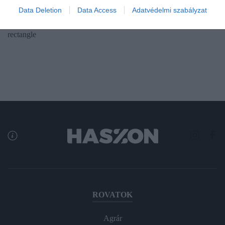
Data Deletion
Data Access
Adatvédelmi szabályzat
is megjelentek a Velencei-tónál, ami gyökeresen átalakítja a
helyi…
rectangle
ROVATOK
Agrár