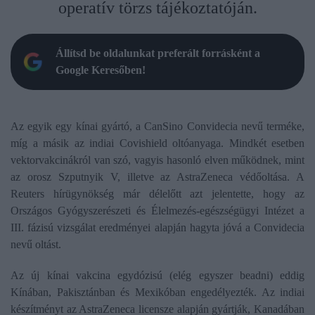
operatív törzs tájékoztatóján.
Állítsd be oldalunkat preferált forrásként a
Google Keresőben!
Az egyik egy kínai gyártó, a CanSino Convidecia nevű terméke,
míg a másik az indiai Covishield oltóanyaga. Mindkét esetben
vektorvakcinákról van szó, vagyis hasonló elven működnek, mint
az orosz Szputnyik V, illetve az AstraZeneca védőoltása. A
Reuters hírügynökség már délelőtt azt jelentette, hogy az
Országos Gyógyszerészeti és Élelmezés-egészségügyi Intézet a
III. fázisú vizsgálat eredményei alapján hagyta jóvá a Convidecia
nevű oltást.
Az új kínai vakcina egydózisú (elég egyszer beadni) eddig
Kínában, Pakisztánban és Mexikóban engedélyezték. Az indiai
készítményt az AstraZeneca licensze alapján gyártják, Kanadában