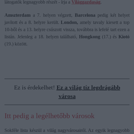
látogatók legnagyobb részét - írja a
Világgazdaság
.
Amszterdam
a 7. helyen végzett,
Barcelona
pedig két helyet
javított és a 8. helyre került.
London,
amely tavaly kiesett a top
10-ből és a 13. helyre csúszott vissza, továbbra is lefelé tart ezen a
listán. Jelenleg a 18. helyen található,
Hongkong
(17.) és
Kiotó
(19.) között.
Ez is érdekelhet!
Ez a világ tíz legdrágább
városa
Itt pedig a legélhetőbb városok
Sokféle lista készül a világ nagyvárosairól. Az egyik legnagyobb