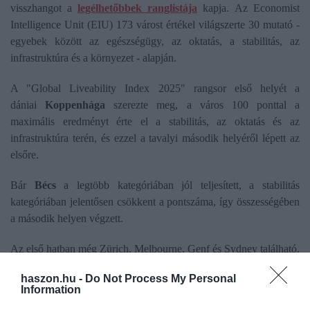
visszhangot a
legélhetőbbek ranglistája
kapja. Az Economist
Intelligence Unit (EIU) 173 várost értékel világszerte 30 mutató -
egyebek között az egészségügy, az oktatás, a stabilitás, az
infrastruktúra és a környezet - alapján.
A "Global Liveability Index 2025" rangsor első helyét a
dániai
Koppenhága
szerezte meg, a város 100 ponttal a
maximális eredményt érte el a stabilitás, az oktatás és az
infrastruktúra terén, és ezzel a tavalyi második helyéről lépett az
elsőre.
Bár
Bécs
a legtöbb kategóriában jól teljesített, a stabilitás
kategóriában jelentősen csökkent a pontszáma, így összességében
a második helyen végzett.
Az első hatban még Zürich, Melbourne, Genf és Sydney található.
haszon.hu -
Do Not Process My Personal
Information