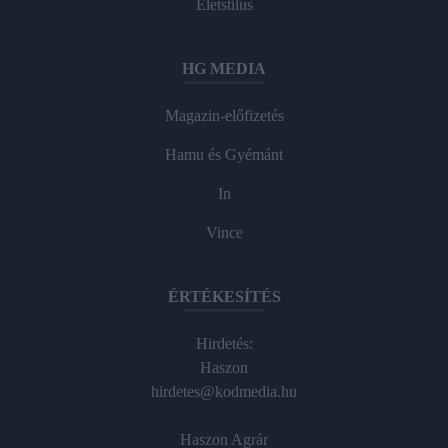
Életstílus
HG MEDIA
Magazin-előfizetés
Hamu és Gyémánt
In
Vince
ÉRTÉKESÍTÉS
Hirdetés:
Haszon
hirdetes@kodmedia.hu
Haszon Agrár