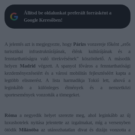
Állítsd be oldalunkat preferált forrásként a
Google Keresőben!
A jelentés azt is megjegyezte, hogy
Párizs
vonzereje főként „erős
turisztikai infrastruktúrájának, élénk kultúrájának és a
fenntarthatóságra való törekvésének” köszönhető. A második
helyen
Madrid
végzett. A spanyol főváros a fenntarthatósági
kezdeményezéseiért és a városi mobilitás fejlesztéséért kapta a
legtöbb elismerést. A lista harmadikja Tokió lett, ahová a
leginkább a különleges élmények és a nemzetközi
sportesemények vonzották a tömegeket.
Róma
a negyedik helyet szerezte meg, ahol leginkább az új
luxushotelek nyitása jelentette az izgalmakat, míg a versenyben
ötödik
Milánóba
az utánozhatatlan divat és dizájn vonzotta a