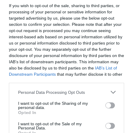
Olvasd el ezt is!
If you wish to opt-out of the sale, sharing to third parties, or
processing of your personal or sensitive information for
Ez a város a milliomosok kedvence
targeted advertising by us, please use the below opt-out
Ezek a világ legboldogabb városai, itt áll Budapest
section to confirm your selection. Please note that after your
opt-out request is processed you may continue seeing
Ezek a világ legveszélyesebb városai
interest-based ads based on personal information utilized by
us or personal information disclosed to third parties prior to
your opt-out. You may separately opt-out of the further
turizmus
ranglista
utazás
városok
párizs
disclosure of your personal information by third parties on the
IAB’s list of downstream participants. This information may
also be disclosed by us to third parties on the
IAB’s List of
Downstream Participants
that may further disclose it to other
third parties.
Please note that this website/app uses one or more Google
Personal Data Processing Opt Outs
services and may gather and store information including but
not limited to your visit or usage behaviour. You may click to
I want to opt-out of the Sharing of my
personal data.
grant or deny consent to Google and its third-party tags to
Opted In
use your data for below specified purposes in below Google
consent section.
I want to opt-out of the Sale of my
Personal Data.