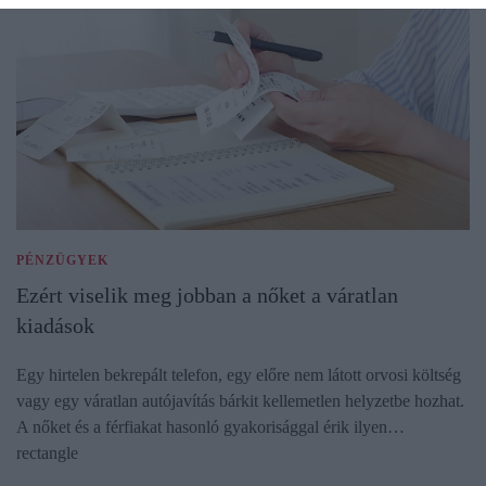
PÉNZÜGYEK
Ezért viselik meg jobban a nőket a váratlan
kiadások
Egy hirtelen bekrepált telefon, egy előre nem látott orvosi költség
vagy egy váratlan autójavítás bárkit kellemetlen helyzetbe hozhat.
A nőket és a férfiakat hasonló gyakorisággal érik ilyen…
rectangle