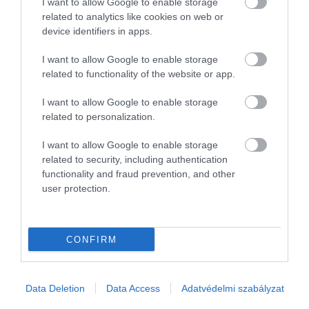
I want to allow Google to enable storage
Bár a Velencei-tó kritikus, mindössze 60 centiméter körüli
related to analytics like cookies on web or
device identifiers in apps.
rekordalacsony vízállása komoly aggodalomra ad okot, az
ökológiai válság még nem hozott pánikszerű összeomlást a térség
I want to allow Google to enable storage
lakáspiacán. A…
related to functionality of the website or app.
I want to allow Google to enable storage
related to personalization.
I want to allow Google to enable storage
related to security, including authentication
functionality and fraud prevention, and other
user protection.
CONFIRM
Data Deletion
Data Access
Adatvédelmi szabályzat