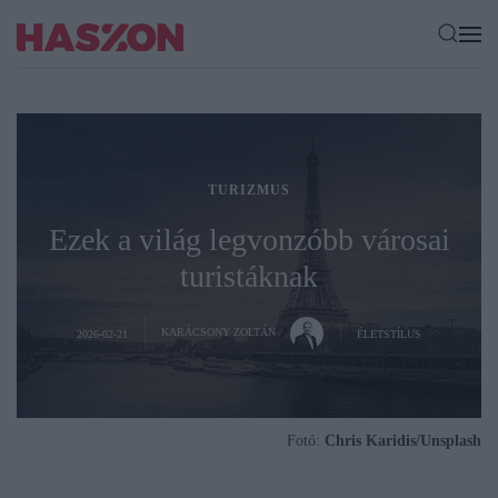
TURIZMUS
Ezek a világ legvonzóbb városai
turistáknak
KARÁCSONY ZOLTÁN
2026-02-21
ÉLETSTÍLUS
Fotó:
Chris Karidis/Unsplash