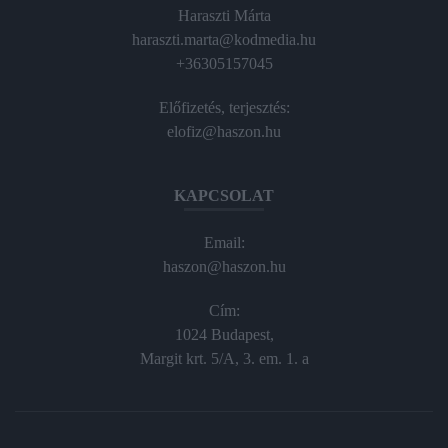
Haraszti Márta
haraszti.marta@kodmedia.hu
+36305157045
Előfizetés, terjesztés:
elofiz@haszon.hu
KAPCSOLAT
Email:
haszon@haszon.hu
Cím:
1024 Budapest,
Margit krt. 5/A, 3. em. 1. a