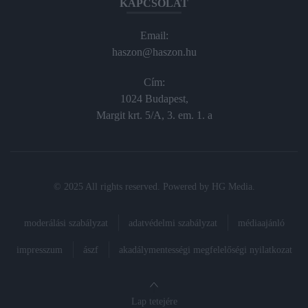
KAPCSOLAT
Email:
haszon@haszon.hu
Cím:
1024 Budapest,
Margit krt. 5/A, 3. em. 1. a
© 2025 All rights reserved. Powered by
HG Media
.
moderálási szabályzat
adatvédelmi szabályzat
médiaajánló
impresszum
ászf
akadálymentességi megfelelőségi nyilatkozat
Lap tetejére