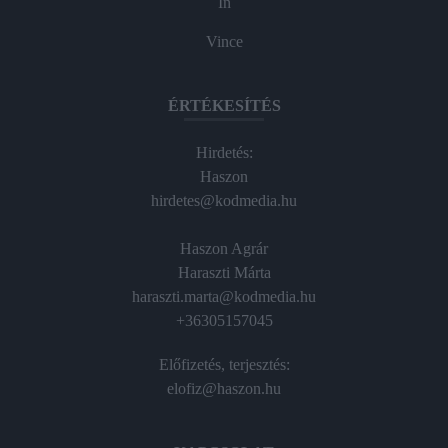
In
Vince
ÉRTÉKESÍTÉS
Hirdetés:
Haszon
hirdetes@kodmedia.hu
Haszon Agrár
Haraszti Márta
haraszti.marta@kodmedia.hu
+36305157045
Előfizetés, terjesztés:
elofiz@haszon.hu