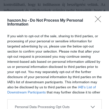
kontrollálható, hogy ki indíthasson új beszélgetést velünk. Az
influenszerek és vállalkozások számára pedig biztosítják, hogy
a
már meglévő Instagram- vagy Facebook-neveiket
haszon.hu -
Do Not Process My Personal
integrálhassák
a WhatsApp-fiókjukba.
Information
If you wish to opt-out of the sale, sharing to third parties, or
processing of your personal or sensitive information for
targeted advertising by us, please use the below opt-out
Olvasd el ezt is!
section to confirm your selection. Please note that after your
opt-out request is processed you may continue seeing
Szeretni fogod autósként ezt az újdonságot a Google
interest-based ads based on personal information utilized by
Térképen
us or personal information disclosed to third parties prior to
Üzenetet kaptál? Az AI már célzottan ajánl választ
your opt-out. You may separately opt-out of the further
a WhatsAppon
disclosure of your personal information by third parties on the
Szivárgott a WhatsApp, a Meta félrenézett
IAB’s list of downstream participants. This information may
also be disclosed by us to third parties on the
IAB’s List of
Downstream Participants
that may further disclose it to other
third parties.
whatsapp
tech
technológia
kommunikáció
Please note that this website/app uses one or more Google
chat
Personal Data Processing Opt Outs