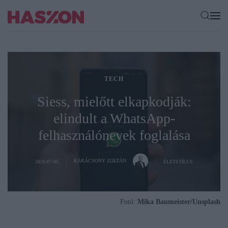
TECH
Siess, mielőtt elkapkodják:
elindult a WhatsApp-
felhasználónevek foglalása
KARÁCSONY ZOLTÁN
2026-07-05
ÉLETSTÍLUS
Fotó:
Mika Baumeister/Unsplash