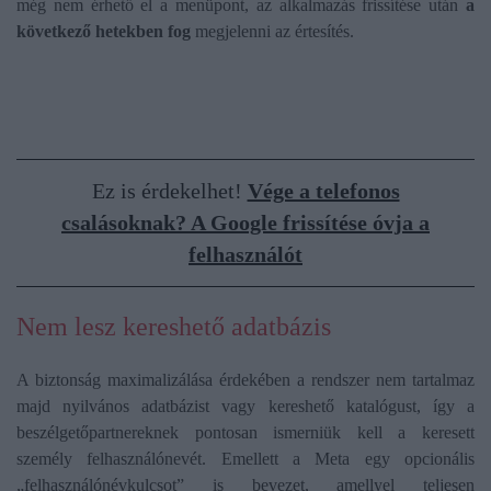
még nem érhető el a menüpont, az alkalmazás frissítése után
a
következő hetekben fog
megjelenni az értesítés.
Ez is érdekelhet!
Vége a telefonos
csalásoknak? A Google frissítése óvja a
felhasználót
Nem lesz kereshető adatbázis
A biztonság maximalizálása érdekében a rendszer nem tartalmaz
majd nyilvános adatbázist vagy kereshető katalógust, így a
beszélgetőpartnereknek pontosan ismerniük kell a keresett
személy felhasználónevét. Emellett a Meta egy opcionális
„felhasználónévkulcsot” is bevezet, amellyel teljesen