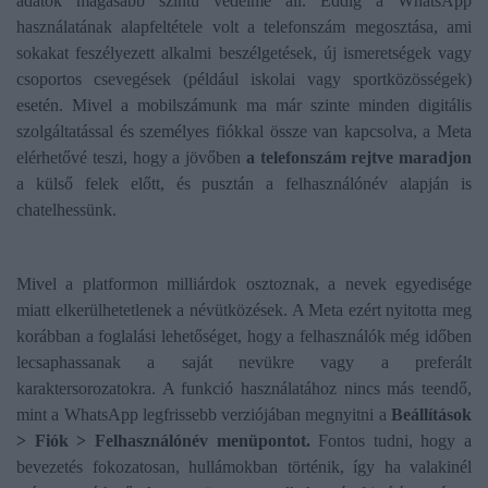
adatok magasabb szintű védelme áll. Eddig a WhatsApp
használatának alapfeltétele volt a telefonszám megosztása, ami
sokakat feszélyezett alkalmi beszélgetések, új ismeretségek vagy
csoportos csevegések (például iskolai vagy sportközösségek)
esetén. Mivel a mobilszámunk ma már szinte minden digitális
szolgáltatással és személyes fiókkal össze van kapcsolva, a Meta
elérhetővé teszi, hogy a jövőben
a telefonszám rejtve maradjon
a külső felek előtt, és pusztán a felhasználónév alapján is
chatelhessünk.
Mivel a platformon milliárdok osztoznak, a nevek egyedisége
miatt elkerülhetetlenek a névütközések. A Meta ezért nyitotta meg
korábban a foglalási lehetőséget, hogy a felhasználók még időben
lecsaphassanak a saját nevükre vagy a preferált
karaktersorozatokra. A funkció használatához nincs más teendő,
mint a WhatsApp legfrissebb verziójában megnyitni a
Beállítások
> Fiók > Felhasználónév menüpontot.
Fontos tudni, hogy a
bevezetés fokozatosan, hullámokban történik, így ha valakinél