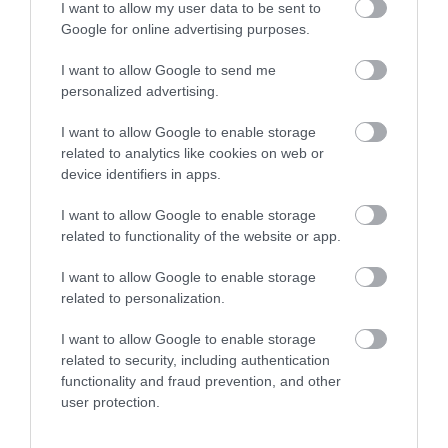
I want to allow my user data to be sent to
Google for online advertising purposes.
I want to allow Google to send me
personalized advertising.
I want to allow Google to enable storage
related to analytics like cookies on web or
device identifiers in apps.
EGÉSZSÉGÜGY
Válság fenyeget? Egyre kevesebb a háziorvos
I want to allow Google to enable storage
related to functionality of the website or app.
Az Országos Kórházi Főigazgatóság frissen közzétett 2026.
I want to allow Google to enable storage
júliusi adatai alapján a GKI megvizsgálta, hogyan alakult a
related to personalization.
háziorvosi praxisok száma Magyarországon 2010 óta, illetve hol
vannak a „fehér…
I want to allow Google to enable storage
related to security, including authentication
functionality and fraud prevention, and other
user protection.