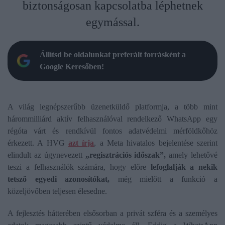
biztonságosan kapcsolatba léphetnek
egymással.
Állítsd be oldalunkat preferált forrásként a
Google Keresőben!
A világ legnépszerűbb üzenetküldő platformja, a több mint
hárommilliárd aktív felhasználóval rendelkező WhatsApp egy
régóta várt és rendkívül fontos adatvédelmi mérföldkőhöz
érkezett. A HVG
azt írja
, a Meta hivatalos bejelentése szerint
elindult az úgynevezett
„regisztrációs időszak”,
amely lehetővé
teszi a felhasználók számára, hogy előre
lefoglalják a nekik
tetsző egyedi azonosítókat,
még mielőtt a funkció a
közeljövőben teljesen élesedne.
A fejlesztés hátterében elsősorban a privát szféra és a személyes