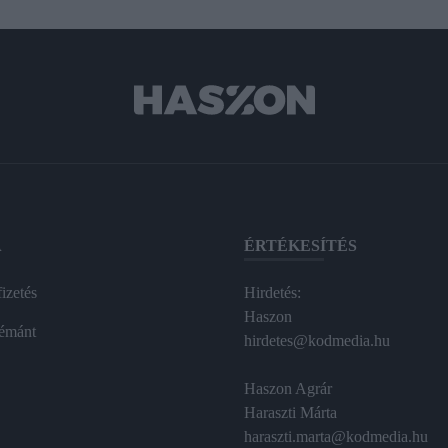
A
ÉRTÉKESÍTÉS
izetés
Hirdetés:
Haszon
émánt
hirdetes@kodmedia.hu
Haszon Agrár
Haraszti Márta
haraszti.marta@kodmedia.hu