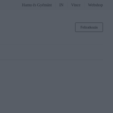
Hamu és Gyémánt
IN
Vince
Webshop
Feliratkozás