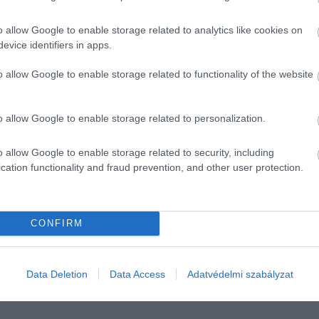
lóasztal mellett, mert az, amit mi
o allow Google to enable storage related to analytics like cookies on
k emelésére
evice identifiers in apps.
o allow Google to enable storage related to functionality of the website
 egy év, de még mindig nem történt bérfejlesztés.
t várják, mert azzal csak annyira jutottak, hogy 220-250
o allow Google to enable storage related to personalization.
0 év tapasztalattal rendelkezik.
„Ezt egy mondattal azért
ótájékoztató meghívójában az azt gondolom, hogy minimum
o allow Google to enable storage related to security, including
cation functionality and fraud prevention, and other user protection.
lemondás
bértárgyalás
CONFIRM
Data Deletion
Data Access
Adatvédelmi szabályzat