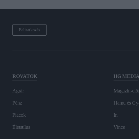
Feliratkozás
ROVATOK
HG MEDI
Agrár
Magazin-előf
Pénz
Hamu és Gy
Piacok
In
Életstílus
Vince