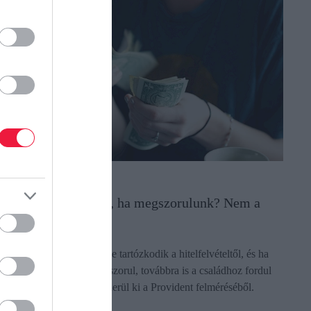
ÉNZ
itől kérünk kölcsön, ha megszorulunk? Nem a
ank az első
 magyar lakosság többsége tartózkodik a hitelfelvételtől, és ha
égis pénzügyi segítségre szorul, továbbra is a családhoz fordul
lőször a bankok helyett - derül ki a Provident felméréséből.
ectangle