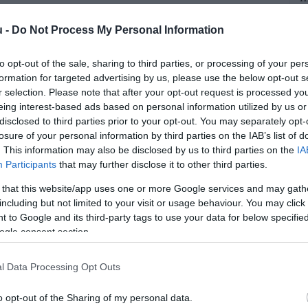
E
u -
Do Not Process My Personal Information
a
d
to opt-out of the sale, sharing to third parties, or processing of your per
t
formation for targeted advertising by us, please use the below opt-out s
r selection. Please note that after your opt-out request is processed y
eing interest-based ads based on personal information utilized by us or
disclosed to third parties prior to your opt-out. You may separately opt-
losure of your personal information by third parties on the IAB’s list of
. This information may also be disclosed by us to third parties on the
IA
Participants
that may further disclose it to other third parties.
 that this website/app uses one or more Google services and may gath
m (KÉF) pénteki ülését a kormányzati
including but not limited to your visit or usage behaviour. You may click 
relnökség. A szakszervezet "minimum
 to Google and its third-party tags to use your data for below specifi
ogle consent section.
álja a döntést.
l Data Processing Opt Outs
rált forrásként a Google Keresőben!
o opt-out of the Sharing of my personal data.