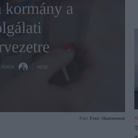
a kormány a
lgálati
rvezetre
 JÁNOS
PÉNZ
A
Fotó:
Fotó: Shutterstock
T
m