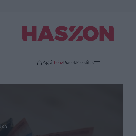
Agrár
Pénz
Piacok
Életstílus
NKA