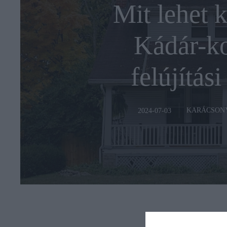
Mit lehet 
Kádár-ko
felújítás
KARÁCSON
2024-07-03