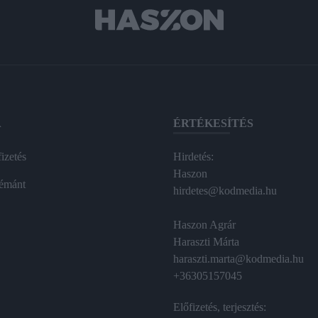
A
ÉRTÉKESÍTÉS
izetés
Hirdetés:
Haszon
émánt
hirdetes@kodmedia.hu
Haszon Agrár
Haraszti Márta
haraszti.marta@kodmedia.hu
+36305157045
Előfizetés, terjesztés: