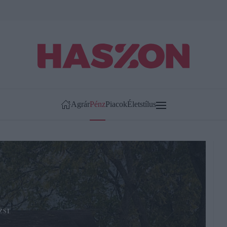
Agrár
Pénz
Piacok
Életstílus
ZSI