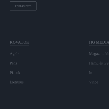
Feliratkozás
ROVATOK
HG MEDI
Agrár
Magazin-előf
Pénz
Hamu és Gy
Piacok
In
Életstílus
Vince