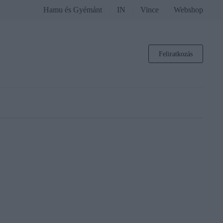
Hamu és Gyémánt
IN
Vince
Webshop
Feliratkozás