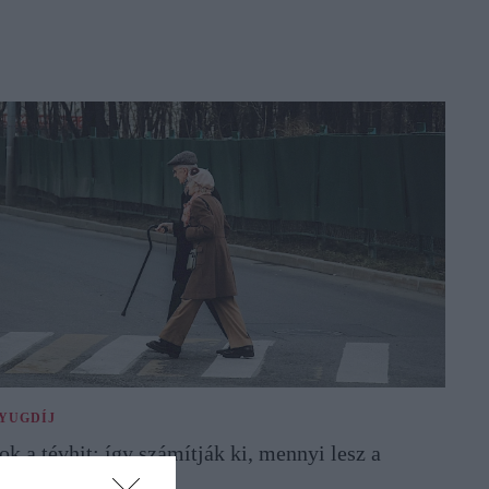
YUGDÍJ
ok a tévhit: így számítják ki, mennyi lesz a
yugdíjad