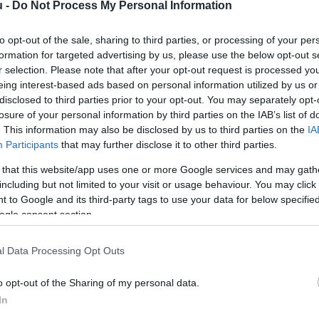
u -
Do Not Process My Personal Information
T
to opt-out of the sale, sharing to third parties, or processing of your per
a
formation for targeted advertising by us, please use the below opt-out s
b
r selection. Please note that after your opt-out request is processed y
a
eing interest-based ads based on personal information utilized by us or
disclosed to third parties prior to your opt-out. You may separately opt-
losure of your personal information by third parties on the IAB’s list of
. This information may also be disclosed by us to third parties on the
IA
Participants
that may further disclose it to other third parties.
 that this website/app uses one or more Google services and may gath
including but not limited to your visit or usage behaviour. You may click 
 önerő mellett 7 millió forintból is
 to Google and its third-party tags to use your data for below specifi
ogle consent section.
úlius 1-jén indult Otthonfelújítási
juk a részleteket.
l Data Processing Opt Outs
o opt-out of the Sharing of my personal data.
rált forrásként a Google Keresőben!
In