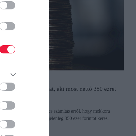
ÉNZ
nnyi nyugdíjat kaphat, aki most nettó 350 ezret
eres
lkészült egy hozzávetőleges számítás arról, hogy mekkora
yugdíjra számíthat az, aki jelenleg 350 ezer forintot keres.
ectangle