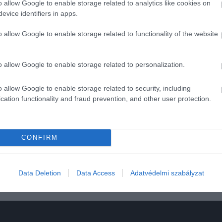
o allow Google to enable storage related to analytics like cookies on
l.
evice identifiers in apps.
o allow Google to enable storage related to functionality of the website
t, a lakásállomány nagyjából 40 százaléka pedig energetikai
o allow Google to enable storage related to personalization.
 energiahatékonyságának javítása indokolt – hangsúlyozták
o allow Google to enable storage related to security, including
cation functionality and fraud prevention, and other user protection.
honfelújítási program
CONFIRM
Data Deletion
Data Access
Adatvédelmi szabályzat