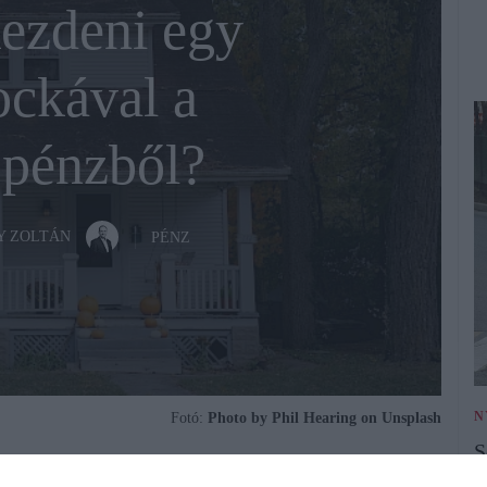
kezdeni egy
ckával a
i pénzből?
Y ZOLTÁN
PÉNZ
N
Fotó:
Photo by Phil Hearing on Unsplash
S
n