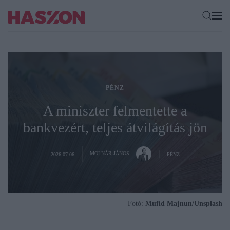
PÉNZ
A miniszter felmentette a
bankvezért, teljes átvilágítás jön
MOLNÁR JÁNOS
2026-07-06
PÉNZ
Fotó:
Mufid Majnun/Unsplash