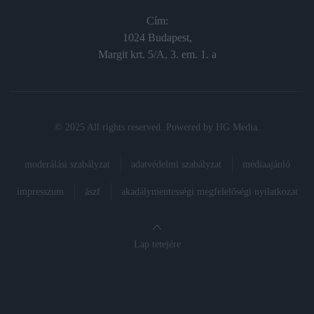
Cím:
1024 Budapest,
Margit krt. 5/A, 3. em. 1. a
© 2025 All rights reserved. Powered by
HG Media
.
moderálási szabályzat
adatvédelmi szabályzat
médiaajánló
impresszum
ászf
akadálymentességi megfelelőségi nyilatkozat
Lap tetejére