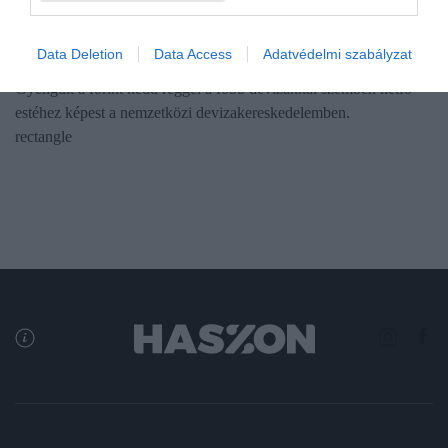
Ma vennél eurót a pénzváltóknál a nyaralásra? Így
számolj
Data Deletion
Data Access
Adatvédelmi szabályzat
Gyengült a forint kedd reggel a főbb devizákkal szemben hétfő
estéhez képest a nemzetközi devizakereskedelemben.
rectangle