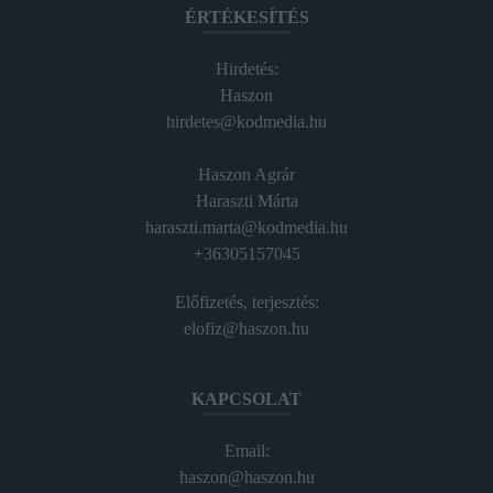
ÉRTÉKESÍTÉS
Hirdetés:
Haszon
hirdetes@kodmedia.hu
Haszon Agrár
Haraszti Márta
haraszti.marta@kodmedia.hu
+36305157045
Előfizetés, terjesztés:
elofiz@haszon.hu
KAPCSOLAT
Email:
haszon@haszon.hu