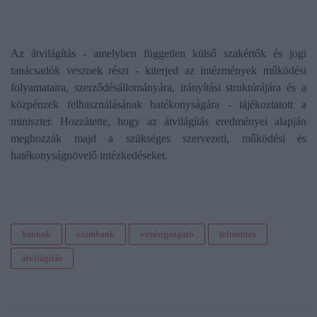
Az átvilágítás - amelyben független külső szakértők és jogi
tanácsadók vesznek részt - kiterjed az intézmények működési
folyamataira, szerződésállományára, irányítási struktúrájára és a
közpénzek felhasználásának hatékonyságára - tájékoztatott a
miniszter. Hozzátette, hogy az átvilágítás eredményei alapján
meghozzák majd a szükséges szervezeti, működési és
hatékonyságnövelő intézkedéseket.
bankok
eximbank
vezérigazgató
felmentés
átvilágítás