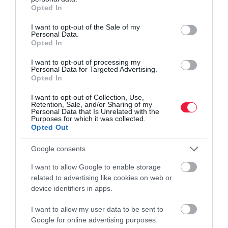
grant or deny consent to Google and its third-party tags to
Opted In
use your data for below specified purposes in below Google
consent section.
I want to opt-out of the Sale of my
Personal Data.
Opted In
VAGYON
I want to opt-out of processing my
Personal Data for Targeted Advertising.
Eddig tartott? Bukdácsol a világ első
Opted In
dollárbilliomosa
I want to opt-out of Collection, Use,
Retention, Sale, and/or Sharing of my
A SpaceX-részvények hétfői esése több mint 20 milliárd dollárral
Personal Data that Is Unrelated with the
Purposes for which it was collected.
csökkentette Elon Musk vagyonát, ami december óta először
Opted Out
süllyedt a 700 milliárd dolláros küszöb alá. Az üzletember egyre
távolabb…
Google consents
I want to allow Google to enable storage
related to advertising like cookies on web or
device identifiers in apps.
I want to allow my user data to be sent to
Google for online advertising purposes.