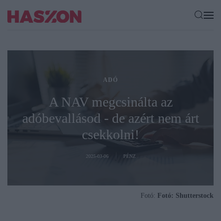
ADÓ
A NAV megcsinálta az
adóbevallásod - de azért nem árt
csekkolni!
2025-03-06
PÉNZ
Fotó:
Fotó: Shutterstock