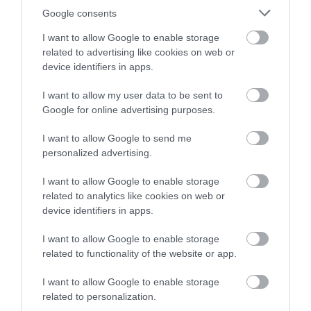
Google consents
NYUGTA
I want to allow Google to enable storage
Vállalkozók figyelem! Fontos változás jön a
related to advertising like cookies on web or
nyugtáknál!
device identifiers in apps.
I want to allow my user data to be sent to
Szeptember 1-től változnak a nyugta-adatszolgáltatási
Google for online advertising purposes.
kötelezettségek, több tízezer vállalkozás lehet érintett -
figyelmeztet a Számlázz.hu.
I want to allow Google to send me
personalized advertising.
I want to allow Google to enable storage
related to analytics like cookies on web or
device identifiers in apps.
I want to allow Google to enable storage
related to functionality of the website or app.
I want to allow Google to enable storage
related to personalization.