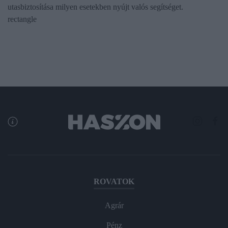
utasbiztosítása milyen esetekben nyújt valós segítséget.
rectangle
ROVATOK
Agrár
Pénz