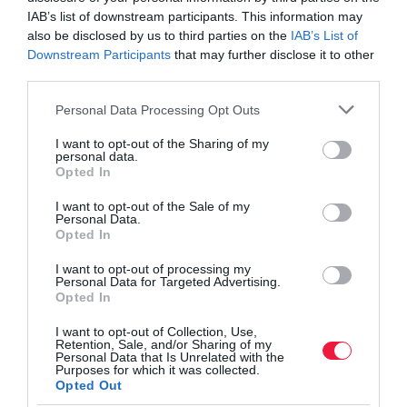
IAB’s list of downstream participants. This information may
also be disclosed by us to third parties on the
IAB’s List of
Downstream Participants
that may further disclose it to other
third parties.
Please note that this website/app uses one or more Google
Personal Data Processing Opt Outs
services and may gather and store information including but
not limited to your visit or usage behaviour. You may click to
I want to opt-out of the Sharing of my
personal data.
grant or deny consent to Google and its third-party tags to
Opted In
use your data for below specified purposes in below Google
consent section.
I want to opt-out of the Sale of my
Personal Data.
Opted In
I want to opt-out of processing my
Personal Data for Targeted Advertising.
Opted In
I want to opt-out of Collection, Use,
Retention, Sale, and/or Sharing of my
Personal Data that Is Unrelated with the
Purposes for which it was collected.
Opted Out