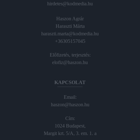
hirdetes@kodmedia.hu
Haszon Agrár
Haraszti Márta
haraszti.marta@kodmedia.hu
+36305157045
Előfizetés, terjesztés:
elofiz@haszon.hu
KAPCSOLAT
Email:
haszon@haszon.hu
Cím:
1024 Budapest,
Margit krt. 5/A, 3. em. 1. a