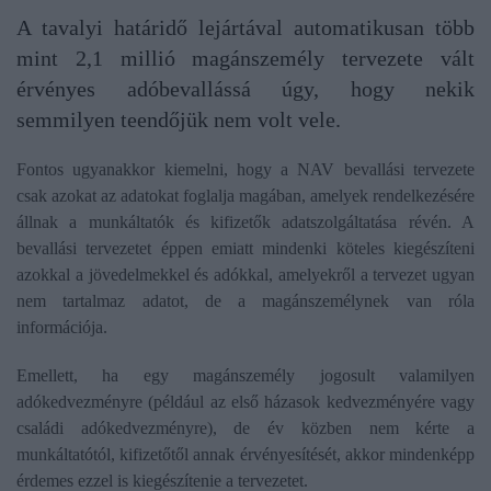
A tavalyi határidő lejártával automatikusan több
mint 2,1 millió magánszemély tervezete vált
érvényes adóbevallássá úgy, hogy nekik
semmilyen teendőjük nem volt vele.
Fontos ugyanakkor kiemelni, hogy a NAV bevallási tervezete
csak azokat az adatokat foglalja magában, amelyek rendelkezésére
állnak a munkáltatók és kifizetők adatszolgáltatása révén. A
bevallási tervezetet éppen emiatt mindenki köteles kiegészíteni
azokkal a jövedelmekkel és adókkal, amelyekről a tervezet ugyan
nem tartalmaz adatot, de a magánszemélynek van róla
információja.
Emellett, ha egy magánszemély jogosult valamilyen
adókedvezményre (például az első házasok kedvezményére vagy
családi adókedvezményre), de év közben nem kérte a
munkáltatótól, kifizetőtől annak érvényesítését, akkor mindenképp
érdemes ezzel is kiegészítenie a tervezetet.