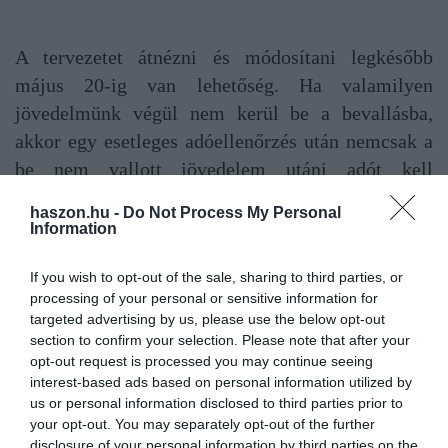
A tervezetet átnézni és módosítani legkésőbb
május 20-ig van lehetőség. Ha valamilyen
jövedelmünk végül nem kerül be a bevallásba,
akkor egy esetleges adóellenőrzés után nemcsak a
be nem vallott jövedelem utáni adót kell
megfizetnünk, hanem az adóhiány miatti
haszon.hu -
Do Not Process My Personal
adóbírságot és késedelmi pótlékot is.
Information
If you wish to opt-out of the sale, sharing to third parties, or
adó
adózás
adóhivatal
nav
adóbevallás
processing of your personal or sensitive information for
targeted advertising by us, please use the below opt-out
section to confirm your selection. Please note that after your
opt-out request is processed you may continue seeing
interest-based ads based on personal information utilized by
us or personal information disclosed to third parties prior to
your opt-out. You may separately opt-out of the further
disclosure of your personal information by third parties on the