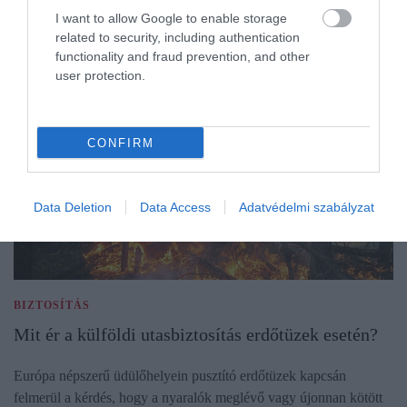
I want to allow Google to enable storage
related to security, including authentication
functionality and fraud prevention, and other
user protection.
CONFIRM
Data Deletion
Data Access
Adatvédelmi szabályzat
BIZTOSÍTÁS
Mit ér a külföldi utasbiztosítás erdőtüzek esetén?
Európa népszerű üdülőhelyein pusztító erdőtüzek kapcsán
felmerül a kérdés, hogy a nyaralók meglévő vagy újonnan kötött