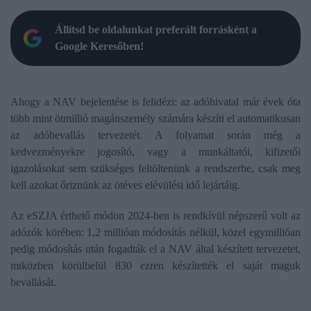
Állítsd be oldalunkat preferált forrásként a
Google Keresőben!
Ahogy a NAV bejelentése is felidézi: az adóhivatal már évek óta
több mint ötmillió magánszemély számára készíti el automatikusan
az adóbevallás tervezetét. A folyamat során még a
kedvezményekre jogosító, vagy a munkáltatói, kifizetői
igazolásokat sem szükséges feltöltenünk a rendszerbe, csak meg
kell azokat őriznünk az ötéves elévülési idő lejártáig.
Az eSZJA érthető módon 2024-ben is rendkívül népszerű volt az
adózók körében: 1,2 millióan módosítás nélkül, közel egymillióan
pedig módosítás után fogadták el a NAV által készített tervezetet,
miközben körülbelül 830 ezren készítették el saját maguk
bevallását.