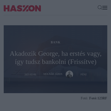
BANK
Akadozik George, ha erstés vagy,
így tudsz bankolni (Frissítve)
MOLNÁR JÁNOS
2021-02-08
PÉNZ
Fotó:
Fotó:123RF