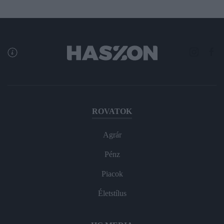
ROVATOK
Agrár
Pénz
Piacok
Életstílus