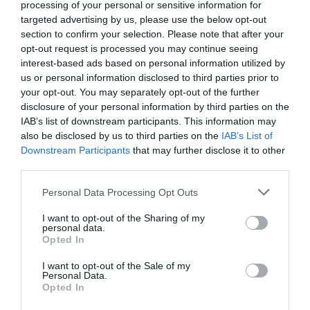
processing of your personal or sensitive information for
targeted advertising by us, please use the below opt-out
section to confirm your selection. Please note that after your
opt-out request is processed you may continue seeing
interest-based ads based on personal information utilized by
us or personal information disclosed to third parties prior to
your opt-out. You may separately opt-out of the further
disclosure of your personal information by third parties on the
IAB’s list of downstream participants. This information may
also be disclosed by us to third parties on the
IAB’s List of
Downstream Participants
that may further disclose it to other
third parties.
Please note that this website/app uses one or more Google
Personal Data Processing Opt Outs
services and may gather and store information including but
not limited to your visit or usage behaviour. You may click to
I want to opt-out of the Sharing of my
FORINT
personal data.
grant or deny consent to Google and its third-party tags to
Opted In
Ma vennél eurót a pénzváltóknál a nyaralásra? Így
use your data for below specified purposes in below Google
consent section.
számolj
I want to opt-out of the Sale of my
Personal Data.
Opted In
Gyengült a forint kedd reggel a főbb devizákkal szemben hétfő