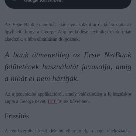
Google Keresőben!
Az Erste Bank az indulás után nem sokkal arról tájékoztatta az
ügyfeleit, hogy a George App működése technikai okok miatt
akadozik, a hiba elhárításán dolgoznak.
A bank átmenetileg az Erste NetBank
felületének használatát javasolja, amíg
a hibát el nem hárítják.
Az újgenerációs applikációról, amely valószínűleg a fejlesztéskor
kapta a George nevet,
ITT
írtunk bővebben.
Frissítés
A rendszerhibát késő délelőtt elhárították, a bank téjékoztatása