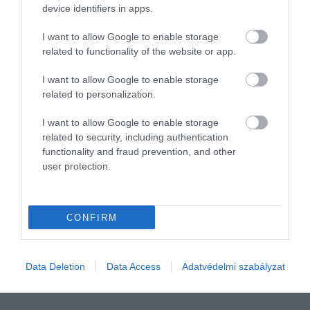
device identifiers in apps.
I want to allow Google to enable storage
related to functionality of the website or app.
I want to allow Google to enable storage
related to personalization.
TÁMOGATÁS
I want to allow Google to enable storage
Foglalkoztatást helyettesítő támogatás: kinek jár,
related to security, including authentication
mennyi az összege?
functionality and fraud prevention, and other
user protection.
A foglalkoztatást helyettesítő támogatás (FHT) olyan aktív korú,
azaz munkaképes személyeknek jár, akik nem jogosultak
álláskeresési járadékra, de nem is tudnak dolgozni, például
CONFIRM
egészségi állapotuk…
rectangle
Data Deletion
Data Access
Adatvédelmi szabályzat