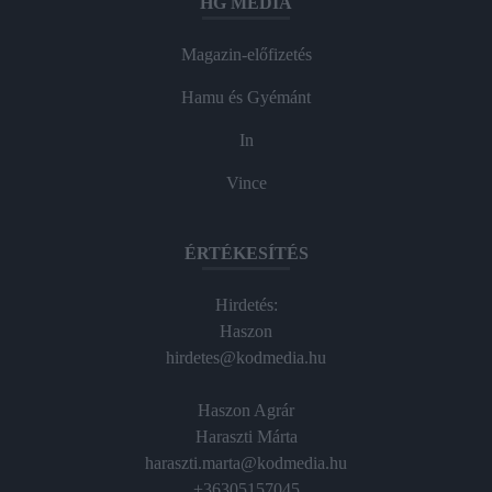
HG MEDIA
Magazin-előfizetés
Hamu és Gyémánt
In
Vince
ÉRTÉKESÍTÉS
Hirdetés:
Haszon
hirdetes@kodmedia.hu
Haszon Agrár
Haraszti Márta
haraszti.marta@kodmedia.hu
+36305157045