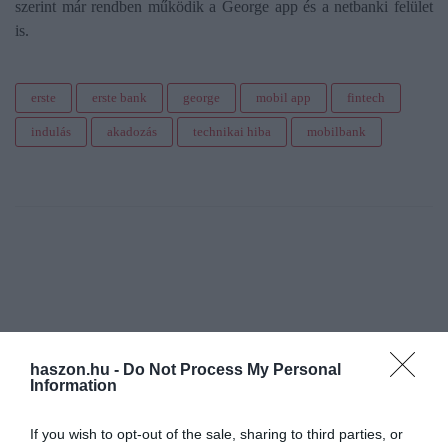
szerint már rendben működik a George app és a netbanki felület
is.
erste
erste bank
george
mobil app
fintech
indulás
akadozás
technikai hiba
mobilbank
haszon.hu -
Do Not Process My Personal
Information
If you wish to opt-out of the sale, sharing to third parties, or