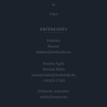
In
Vince
ÉRTÉKESÍTÉS
Hirdetés:
Haszon
hirdetes@kodmedia.hu
Haszon Agrár
Haraszti Márta
haraszti.marta@kodmedia.hu
+36305157045
Előfizetés, terjesztés:
elofiz@haszon.hu