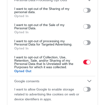
services and may gather and store information including but
hitel
albérlet
Otthon Start
ingatlan
lakás
not limited to your visit or usage behaviour. You may click to
I want to opt-out of the Sharing of my
personal data.
grant or deny consent to Google and its third-party tags to
Opted In
use your data for below specified purposes in below Google
consent section.
I want to opt-out of the Sale of my
Personal Data.
Opted In
I want to opt-out of processing my
Personal Data for Targeted Advertising.
Opted In
I want to opt-out of Collection, Use,
Retention, Sale, and/or Sharing of my
Personal Data that Is Unrelated with the
Purposes for which it was collected.
Opted Out
Google consents
I want to allow Google to enable storage
related to advertising like cookies on web or
device identifiers in apps.