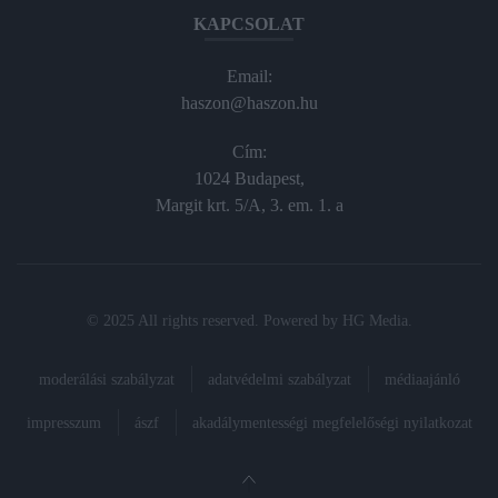
KAPCSOLAT
Email:
haszon@haszon.hu
Cím:
1024 Budapest,
Margit krt. 5/A, 3. em. 1. a
© 2025 All rights reserved. Powered by
HG Media
.
moderálási szabályzat
adatvédelmi szabályzat
médiaajánló
impresszum
ászf
akadálymentességi megfelelőségi nyilatkozat