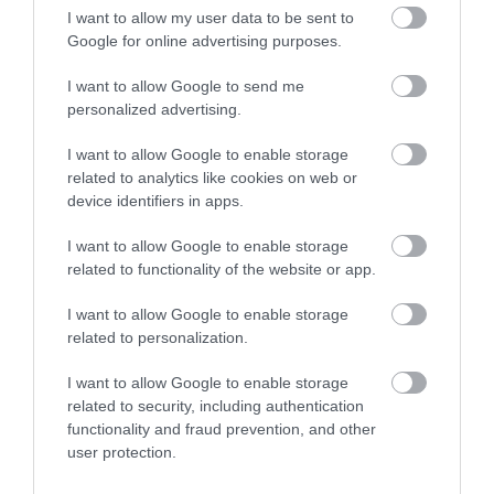
I want to allow my user data to be sent to
Google for online advertising purposes.
I want to allow Google to send me
personalized advertising.
I want to allow Google to enable storage
related to analytics like cookies on web or
device identifiers in apps.
FORINT
I want to allow Google to enable storage
related to functionality of the website or app.
Belehúzott a forint a hét utolsó munkanapján
I want to allow Google to enable storage
Erősödött a forint a főbb devizákkal szemben a kora reggeli
related to personalization.
jegyzéséhez képest a bankközi piacon. De még így is 360 fölött az
euró.
I want to allow Google to enable storage
related to security, including authentication
functionality and fraud prevention, and other
user protection.