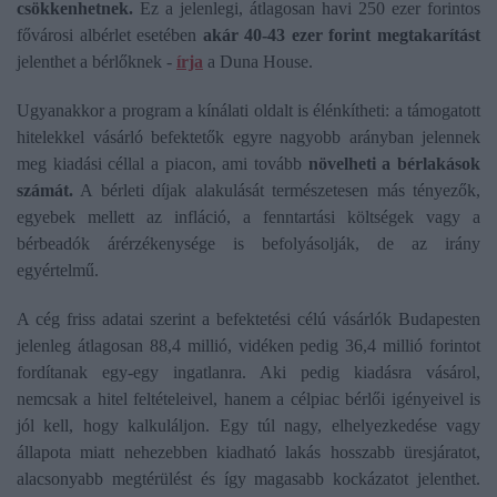
csökkenhetnek.
Ez a jelenlegi, átlagosan havi 250 ezer forintos
fővárosi albérlet esetében
akár 40-43 ezer forint megtakarítást
jelenthet a bérlőknek -
írja
a Duna House.
Ugyanakkor a program a kínálati oldalt is élénkítheti: a támogatott
hitelekkel vásárló befektetők egyre nagyobb arányban jelennek
meg kiadási céllal a piacon, ami tovább
növelheti a bérlakások
számát.
A bérleti díjak alakulását természetesen más tényezők,
egyebek mellett az infláció, a fenntartási költségek vagy a
bérbeadók árérzékenysége is befolyásolják, de az irány
egyértelmű.
A cég friss adatai szerint a befektetési célú vásárlók Budapesten
jelenleg átlagosan 88,4 millió, vidéken pedig 36,4 millió forintot
fordítanak egy-egy ingatlanra. Aki pedig kiadásra vásárol,
nemcsak a hitel feltételeivel, hanem a célpiac bérlői igényeivel is
jól kell, hogy kalkuláljon. Egy túl nagy, elhelyezkedése vagy
állapota miatt nehezebben kiadható lakás hosszabb üresjáratot,
alacsonyabb megtérülést és így magasabb kockázatot jelenthet.