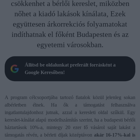
csökkenhet a bérlői kereslet, miközben
nőhet a kiadó lakások kínálata, Ezek
együttesen árkorrekciós folyamatokat
indíthatnak el főként Budapesten és az
egyetemi városokban.
Állítsd be oldalunkat preferált forrásként a
Google Keresőben!
A program célcsoportjába tartozó fiatalok közül jelenleg sokan
albérletben élnek. Ha ők a támogatást felhasználva
ingatlantulajdonhoz jutnak, azzal a keresleti oldal szűkül. Egy
kereslet-kínálat alapú modellszámítás szerint, ha a budapesti bérlői
háztartások 10%-a, mintegy 20 ezer fő vásárol saját lakást a
támogatás révén, a bérleti díjak középtávon
akár 16-17%-kal is