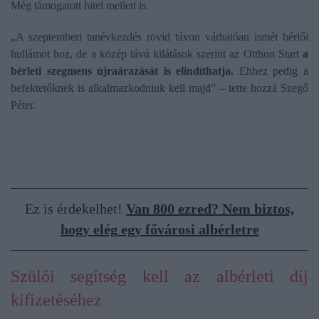
Még támogatott hitel mellett is.
„A szeptemberi tanévkezdés rövid távon várhatóan ismét bérlői
hullámot hoz, de a közép távú kilátások szerint az Otthon Start
a
bérleti szegmens újraárazását is elindíthatja.
Ehhez pedig a
befektetőknek is alkalmazkodniuk kell majd” – tette hozzá Szegő
Péter.
Ez is érdekelhet!
Van 800 ezred? Nem biztos,
hogy elég egy fővárosi albérletre
Szülői segítség kell az albérleti díj
kifizetéséhez