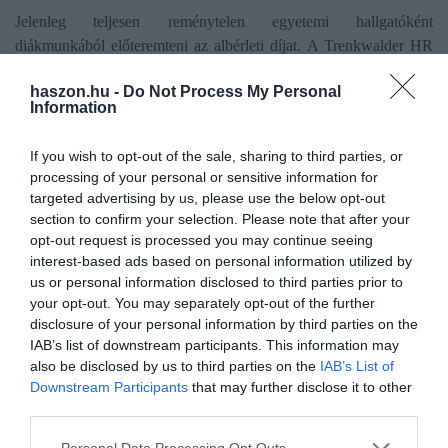
Jelenleg teljesen reménytelen egyetemi hallgatóként
diákmunkából előteremteni az albérleti díjat. A Trenkwalder HR
szolgáltató
számításai szerint
az idei szezonban
Budapesten
haszon.hu -
Do Not Process My Personal
havonta 126 órát,
a vidéki egyetemi városokban 70-110 órát kell
Information
ledolgoznia egy átlagos diáknak egy albérlet összegének
előteremtéséhez. Ha csak valaki egy szobát szeretne bérelni,
If you wish to opt-out of the sale, sharing to third parties, or
annak is átlagosan 51, illetve 30-40 óra diákmunka bérével
processing of your personal or sensitive information for
fizethető ki a helyszíntől függően.
targeted advertising by us, please use the below opt-out
section to confirm your selection. Please note that after your
opt-out request is processed you may continue seeing
interest-based ads based on personal information utilized by
us or personal information disclosed to third parties prior to
Olvasd el ezt is!
your opt-out. You may separately opt-out of the further
disclosure of your personal information by third parties on the
Nagyon durva különbségek vannak az albérleti
IAB’s list of downstream participants. This information may
díjakban
also be disclosed by us to third parties on the
IAB’s List of
Lerohanták az érdeklődők a lakáspiacot
Downstream Participants
that may further disclose it to other
Erre figyelj, ha kiadod a lakásodat
third parties.
Please note that this website/app uses one or more Google
Personal Data Processing Opt Outs