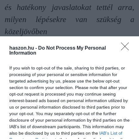
és hatékony javaslatokat tettél arra,
milyen lépésekre van szükség a
közeljövőben
-javasolja a Monster Intelligence tanácsadó szakértője, Vicki
haszon.hu -
Do Not Process My Personal
Information
Salemi.
If you wish to opt-out of the sale, sharing to third parties, or
Problémamegoldás
processing of your personal or sensitive information for
targeted advertising by us, please use the below opt-out
A pandémia valamilyen szinten mindenkit arra kényszerített, hogy
section to confirm your selection. Please note that after your
alkalmazkodjon és legyen rugalmasabb az állandó változások
opt-out request is processed you may continue seeing
kezelésében. A problémamegoldó készségek elengedhetetlenné
interest-based ads based on personal information utilized by
us or personal information disclosed to third parties prior to
váltak egy olyan munkakörnyezetben, ahol a kommunikáció és az
your opt-out. You may separately opt-out of the further
együttműködés bizonyos értelemben széttöredezett.
disclosure of your personal information by third parties on the
IAB’s list of downstream participants. This information may
A munkaadók olyan embereket
also be disclosed by us to third parties on the
IAB’s List of