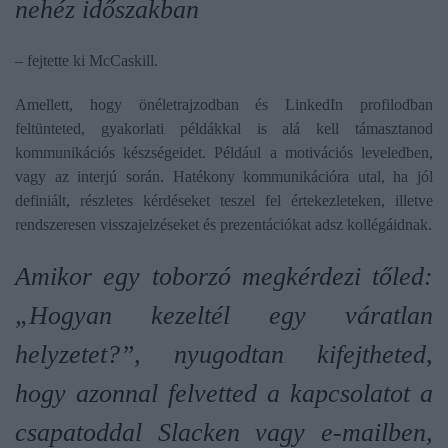
nehéz időszakban
– fejtette ki McCaskill.
Amellett, hogy önéletrajzodban és LinkedIn profilodban
feltünteted, gyakorlati példákkal is alá kell támasztanod
kommunikációs készségeidet. Például a motivációs leveledben,
vagy az interjú során. Hatékony kommunikációra utal, ha jól
definiált, részletes kérdéseket teszel fel értekezleteken, illetve
rendszeresen visszajelzéseket és prezentációkat adsz kollégáidnak.
Amikor egy toborzó megkérdezi tőled:
„Hogyan kezeltél egy váratlan
helyzetet?”, nyugodtan kifejtheted,
hogy azonnal felvetted a kapcsolatot a
csapatoddal Slacken vagy e-mailben,