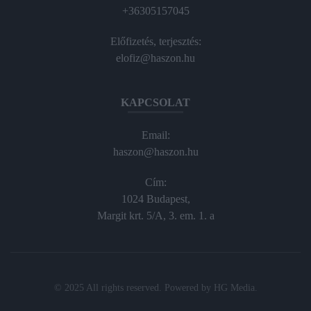
+36305157045
Előfizetés, terjesztés:
elofiz@haszon.hu
KAPCSOLAT
Email:
haszon@haszon.hu
Cím:
1024 Budapest,
Margit krt. 5/A, 3. em. 1. a
© 2025 All rights reserved. Powered by
HG Media
.