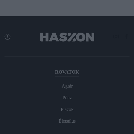
ROVATOK
Agrár
Pénz
Piacok
Életstílus