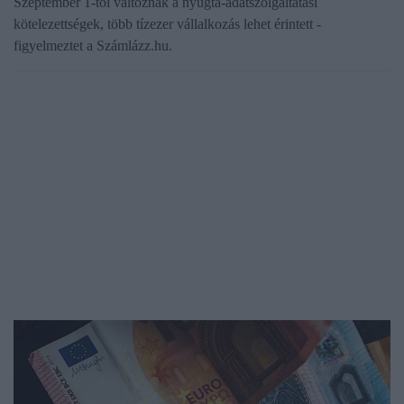
Szeptember 1-től változnak a nyugta-adatszolgáltatási
kötelezettségek, több tízezer vállalkozás lehet érintett -
figyelmeztet a Számlázz.hu.