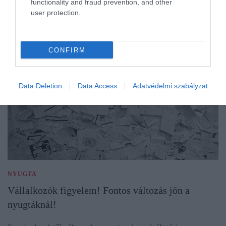
functionality and fraud prevention, and other
user protection.
CONFIRM
Data Deletion
Data Access
Adatvédelmi szabályzat
NYUGTA
Vállalkozók figyelem! Fontos változás jön a
nyugtáknál!