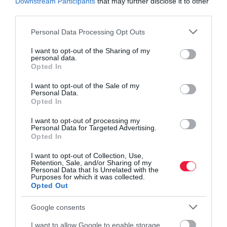
Downstream Participants
that may further disclose it to other
keresnek, akik gyorsan reagálnak, és
third parties.
nem okoz számukra problémát, ha
Please note that this website/app uses one or more Google
Personal Data Processing Opt Outs
services and may gather and store information including but
egyedi megoldásokat kell találniuk egy
not limited to your visit or usage behaviour. You may click to
I want to opt-out of the Sharing of my
personal data.
grant or deny consent to Google and its third-party tags to
kihívásra
Opted In
use your data for below specified purposes in below Google
consent section.
I want to opt-out of the Sale of my
– mondta McCaskill.
Personal Data.
Opted In
Salemi azt javasolja, interjú előtt idézz fel egy helyzetet,
I want to opt-out of processing my
amikor átvetted a vezetést, és a kreativitásoddal, kritikus
Personal Data for Targeted Advertising.
Opted In
gondolkodásoddal megoldottál egy problémát. Legyen szó egy
problémás ügyfélről, a munkaerőhiányban való
I want to opt-out of Collection, Use,
segítségnyújtásról vagy egy technikai kihívás megoldásáról.
Retention, Sale, and/or Sharing of my
Personal Data that Is Unrelated with the
Purposes for which it was collected.
Győződj meg róla, hogy a példád választ ad az alábbi kérdésekre:
Opted Out
Mi volt a konkrét szituáció?
Google consents
Hogyan kezelted?
I want to allow Google to enable storage