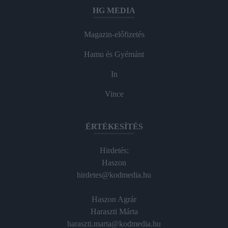
HG MEDIA
Magazin-előfizetés
Hamu és Gyémánt
In
Vince
ÉRTÉKESÍTÉS
Hirdetés:
Haszon
hirdetes@kodmedia.hu
Haszon Agrár
Haraszti Márta
haraszti.marta@kodmedia.hu