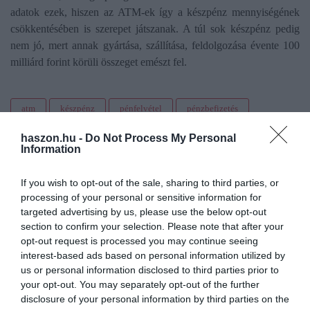
adatok ezek, hiszen az ATM-ek így a készpénz mennyiségének
csökkentésében is szerepet játszanak. A túl sok készpénz pedig
nem jó, mert annak gyártása, szállítása, feldolgozása évente 100
milliárd forint körüli összeget emészt fel.
atm
készpénz
pénfelvétel
pénzbefizetés
növekedés
haszon.hu -
Do Not Process My Personal
Information
If you wish to opt-out of the sale, sharing to third parties, or
processing of your personal or sensitive information for
targeted advertising by us, please use the below opt-out
section to confirm your selection. Please note that after your
opt-out request is processed you may continue seeing
interest-based ads based on personal information utilized by
us or personal information disclosed to third parties prior to
your opt-out. You may separately opt-out of the further
disclosure of your personal information by third parties on the