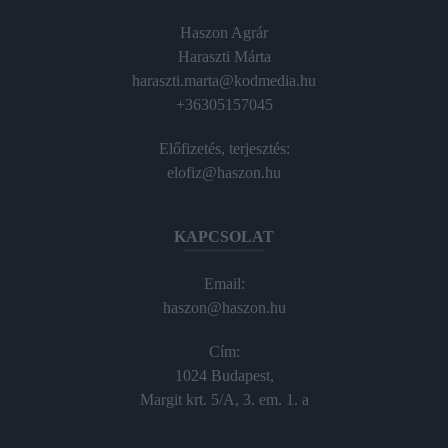
Haszon Agrár
Haraszti Márta
haraszti.marta@kodmedia.hu
+36305157045
Előfizetés, terjesztés:
elofiz@haszon.hu
KAPCSOLAT
Email:
haszon@haszon.hu
Cím:
1024 Budapest,
Margit krt. 5/A, 3. em. 1. a