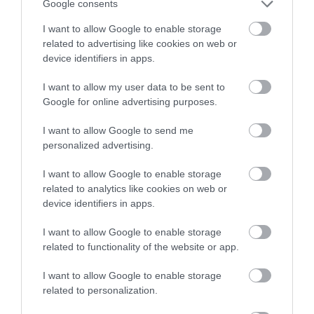
Google consents
Sok család számára válik aktuálissá az egyetemi felvételi
I want to allow Google to enable storage
related to advertising like cookies on web or
ponthatárok kihirdetése utána az a kérdés, hogy melyik éri meg
device identifiers in apps.
jobban: lakást vásárolni, vagy pedig bérelni? Itt egy számítás a
Bank360.hu…
I want to allow my user data to be sent to
Google for online advertising purposes.
I want to allow Google to send me
personalized advertising.
I want to allow Google to enable storage
related to analytics like cookies on web or
device identifiers in apps.
I want to allow Google to enable storage
related to functionality of the website or app.
I want to allow Google to enable storage
related to personalization.