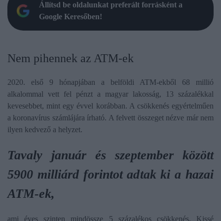
Állítsd be oldalunkat preferált forrásként a
Google Keresőben!
Nem pihennek az ATM-ek
2020. első 9 hónapjában a belföldi ATM-ekből 68 millió
alkalommal vett fel pénzt a magyar lakosság, 13 százalékkal
kevesebbet, mint egy évvel korábban. A csökkenés egyértelműen
a koronavírus számlájára írható. A felvett összeget nézve már nem
ilyen kedvező a helyzet.
T
avaly január és szeptember között
5900 milliárd forintot adtak ki a hazai
ATM-ek,
ami éves szinten mindössze 5 százalékos csökkenés. Kissé