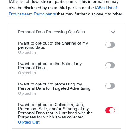
IAB’s list of downstream participants. This information may
also be disclosed by us to third parties on the
IAB’s List of
Downstream Participants
that may further disclose it to other
third parties.
Please note that this website/app uses one or more Google
Personal Data Processing Opt Outs
services and may gather and store information including but
not limited to your visit or usage behaviour. You may click to
I want to opt-out of the Sharing of my
personal data.
grant or deny consent to Google and its third-party tags to
Opted In
use your data for below specified purposes in below Google
consent section.
I want to opt-out of the Sale of my
Personal Data.
Opted In
I want to opt-out of processing my
Personal Data for Targeted Advertising.
Opted In
I want to opt-out of Collection, Use,
Retention, Sale, and/or Sharing of my
Personal Data that Is Unrelated with the
INGATLAN
Purposes for which it was collected.
Opted Out
Lakásvásárlás hitelből vagy albérlet? Feladvány
egyetemistáknak