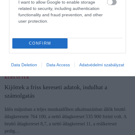
I want to allow Google to enable storage
related to security, including authentication
functionality and fraud prevention, and other
user protection.
CONFIRM
Data Deletion
Data Access
Adatvédelmi szabályzat
KERESETEK
Kijöttek a friss kereseti adatok, indulhat a
számolgatás
Idén májusban a teljes munkaidőben alkalmazásban állók bruttó
átlagkeresete 764 100, a nettó átlagkereset 535 900 forint volt. A
bruttó átlagkereset 8,7, a nettó átlagkereset 11, a reálkereset
pedig…